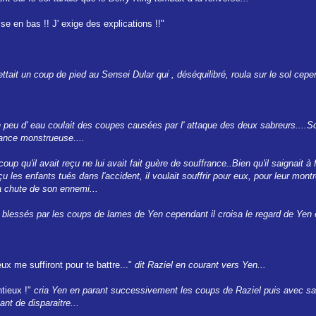
se en bas !! J' exige des explications !!"
ait un coup de pied au Sensei Dular qui , déséquilibré, roula sur le sol cepen
n peu d' eau coulait des coupes causées par l' attaque des deux sabreurs....
ance monstrueuse....
oup qu'il avait reçu ne lui avait fait guère de souffrance..Bien qu'il saignait à f
eçu les enfants tués dans l'accident, il voulait souffrir pour eux, pour leur mon
la chute de son ennemi...
blessés par les coups de lames de Yen cependant il croisa le regard de Yen et a
ux me suffiront pour te battre..."
dit Raziel en courant vers Yen...
ntieux !"
cria Yen en parant successivement les coups de Raziel puis avec sa 
nt de disparaitre...