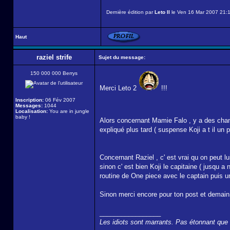
Dernière édition par
Leto II
le Ven 16 Mar 2007 21:18
Haut
raziel strife
Sujet du message:
150 000 000 Berrys
Merci Leto 2
!!!
Inscription:
06 Fév 2007
Messages:
1044
Localisation:
You are in jungle
baby !
Alors concernant Mamie Falo , y a des chanc
expliqué plus tard ( suspense Koji a t il un pl
Concernant Raziel , c' est vrai qu on peut 
sinon c' est bien Koji le capitaine ( jusqu a
routine de One piece avec le captain puis u
Sinon merci encore pour ton post et demain j
_________________
Les idiots sont marrants. Pas étonnant que t