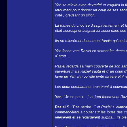
Yen se releva avec dexterité et esquiva la fr
retournant pour donner un coup de ses sabre
coté , creusant un sillon...
La fumée du choc se dissipa lentement et l
était accroupi et baignait lui aussi dans son
Ils se relevérent doucement tandis qu' un lo
Yen fonca vers Raziel en serrant les dents 
d' arret....
Raziel regarda sa main couverte de son sang
ouverture mais Raziel sauta et d' un coup d' 
lame de Yen afin qu' elle evite sa tete et il
Les deux combattants croisérent à nouveau 
Yen
:"Je ne peux...."
et Yen fonca vers Raz
Raziel S
:"Pas perdre..."
et Raziel s' elanc
commencérent a couler sur les joues des co
relevérent et se regardérent surpris....ils pleu