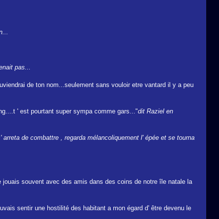
...
nait pas...
ouviendrai de ton nom...seulement sans vouloir etre vantard il y a peu
g....t ' est pourtant super sympa comme gars..."
dit Raziel en
s' arreta de combattre , regarda mélancoliquement l' épée et se tourna
, je jouais souvent avec des amis dans des coins de notre île natale la
ouvais sentir une hostilité des habitant a mon égard d' être devenu le