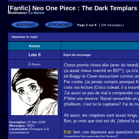
[Fanfic] Neo One Piece : The Dark Templars
Modérateur:
La Marine
Page
2
sur
8
[ 108 messages ]
Imprimer le sujet
Auteur
Leto II
Sujet du message:
Ô-Totoro
Chose promie chose dûe (avec du retard), j
ça aurait mieux marché en BD^^), ça m'a u
tel Baggy le Clown ressucitant comme un
Par contre, j'ai jamais compris pourquoi K
crois ma lecture (Croco isdead, il a trou
J'ai aussi un peu de mal à comprendre cert
P'têtre une réserve: Raziel ressemble un p
(d'ailleurs, c'est lui le capitaine? J'ai du
Ah aussi, les chapitres sont assez longs,
Bon, je crois que tout est dit, j'attend la s
Inscription:
25 Mar 2006
Messages:
3655
Localisation:
Échappe à la
Edit:
bon, ces réponses aux questions me 
connaissance
(A quand Mami Falo membre des Dark Templars?)