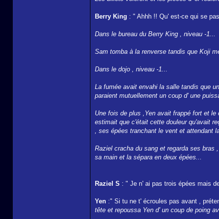
Berry King
: " Ahhh !! Qu' est-ce qui se pas
Dans le bureau du Berry King , niveau -1...
Sam tomba à la renverse tandis que Koji mett
Dans le dojo , niveau -1...
La fumée avait envahi la salle tandis que u
paraient mutuellement un coup d' une puiss
Une fois de plus ,Yen avait frappé fort et le c
estimait que c'était cette douleur qu'avait r
, ses épées tranchant le vent et attendant 
Raziel cracha du sang et regarda ses bras , 
sa main et la sépara en deux épées...
Raziel S
: " Je n' ai pas trois épées mais de
Yen
:" Si tu ne t' écroules pas avant , préte
tête et repoussa Yen d' un coup de poing ava