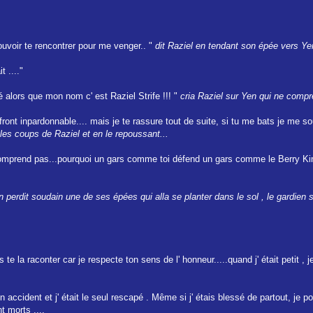
uvoir te rencontrer pour me venger.. "
dit Raziel en tendant son épée vers Yen
t ...."
é alors que mon nom c' est Raziel Strife !!! "
cria Raziel sur Yen qui ne compre
ront inpardonnable.... mais je te rassure tout de suite, si tu me bats je me s
les coups de Raziel et en le repoussant...
comprend pas...pourquoi un gars comme toi défend un gars comme le Berry Kin
n perdit soudain une de ses épées qui alla se planter dans le sol , le gardien 
s te la raconter car je respecte ton sens de l' honneur.....quand j' était petit 
accident et j' était le seul rescapé . Même si j' étais blessé de partout, je p
t morts ....