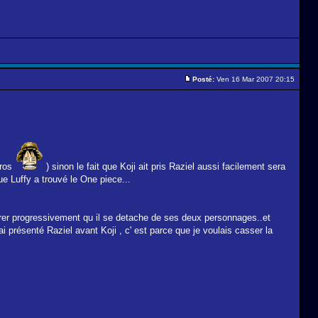
Posté:
Ven 16 Mar 2007 20:15
éros
) sinon le fait que Koji ait pris Raziel aussi facilement sera
 que Luffy a trouvé le One piece...
trer progressivement qu il se detache de ses deux personnages..et
 ai présenté Raziel avant Koji , c' est parce que je voulais casser la