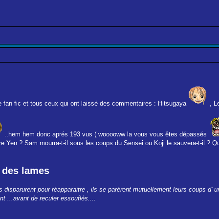
te fan fic et tous ceux qui ont laissé des commentaires : Hitsugaya
, L
..hem hem donc aprés 193 vus ( wooooww la vous vous êtes dépassés
ttre Yen ? Sam mourra-t-il sous les coups du Sensei ou Koji le sauvera-t-il ? Q
e des lames
ls disparurent pour réapparaitre , ils se parérent mutuellement leurs coups d'
t ...avant de reculer essouflés....