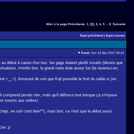
Aller à la page
Précédente
1
,
[2]
,
3
,
4
,
5
...
8
Suivante
Sujet précédent
|
Sujet suivant
Posté:
Ven 16 Mar 2007 09:43
u au début à cause d'un truc: les gags étaient plutôt visuels (disons que
uations, m'enfin bon, la grand mère était assez fun (la reverra-t-on,
rré <__<). Amusant de voir que Koji posséde le fruit du sable si j'en
il comprend jamais rien, mais qu'il défonce tout lorsque ça s'impose
être soumis aux ordres).
ap', en soit c'est bien^^), mais bon, ce n'est que le début aussi.
che :p