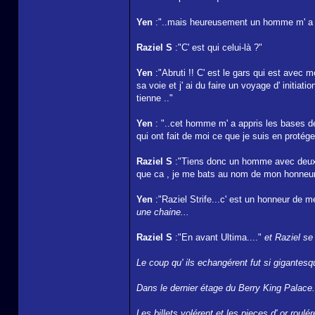
Yen
:"..mais heureusement un homme m' a acc
Raziel S
:"C' est qui celui-là ?"
Yen
:"Abruti !! C' est le gars qui est avec m
sa voie et j' ai du faire un voyage d' init
tienne .."
Yen
: "..cet homme m' a appris les bases d
qui ont fait de moi ce que je suis en protégea
Raziel S
:"Tiens donc un homme avec deux la
que ca , je me bats au nom de mon honneu
Yen
:"Raziel Strife...c' est un honneur de m
une chaine...
Raziel S
:"En avant Ultima...."
et Raziel se
Le coup qu' ils echangérent fut si gigantes
Dans le dernier étage du Berry King Palace.
Les billets volérent et les pieces d' or roulé