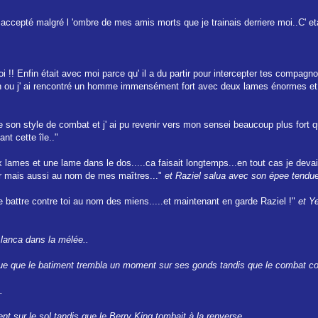
epté malgré l 'ombre de mes amis morts que je trainais derriere moi..C' etait
oi !! Enfin était avec moi parce qu' il a du partir pour intercepter tes compag
iation ou j' ai rencontré un homme immensément fort avec deux lames énormes e
e son style de combat et j' ai pu revenir vers mon sensei beaucoup plus fort
nt cette île.."
mes et une lame dans le dos.....ca faisait longtemps...en tout cas je devais
r mais aussi au nom de mes maîtres..."
et Raziel salua avec son épee tendue
e battre contre toi au nom des miens.....et maintenant en garde Raziel !"
et Y
 lanca dans la mélée..
que que le batiment trembla un moment sur ses gonds tandis que le combat cont
.
rent sur le sol tandis que le Berry King tombait à la renverse...