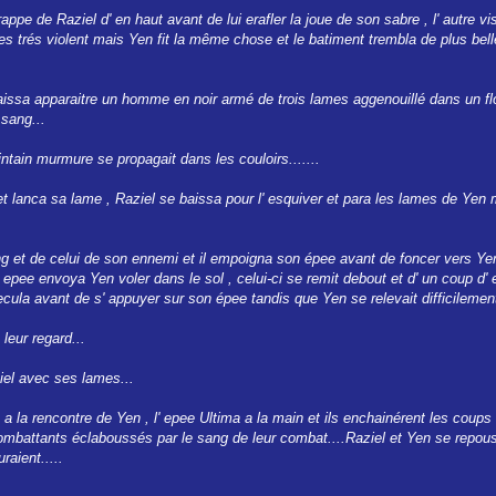
appe de Raziel d' en haut avant de lui erafler la joue de son sabre , l' autre vi
s trés violent mais Yen fit la même chose et le batiment trembla de plus bell
aissa apparaitre un homme en noir armé de trois lames aggenouillé dans un fl
 sang...
intain murmure se propagait dans les couloirs.......
et lanca sa lame , Raziel se baissa pour l' esquiver et para les lames de Yen
 et de celui de son ennemi et il empoigna son épee avant de foncer vers Yen 
epee envoya Yen voler dans le sol , celui-ci se remit debout et d' un coup d' ep
 recula avant de s' appuyer sur son épee tandis que Yen se relevait difficilement
leur regard...
iel avec ses lames...
a a la rencontre de Yen , l' epee Ultima a la main et ils enchainérent les coups
mbattants éclaboussés par le sang de leur combat....Raziel et Yen se repouss
raient.....