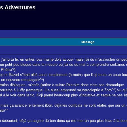
 s Adventures
Message
'ai lu ta fic en entier: pas mal je dois avouer, mais j'ai du m'accrocher un pe
n petit peu bloqué dans la mesure où j'ai eu du mal à comprendre certaines sit
 Phénix?).
oji et Raziel s'était allié aussi simplement (à moins que Koji tente un coup fou
vé un nouveau remplaçant^^).
ains dialogues, m'enfin j'arrive à suivre l'histoire donc c'est pas dramatique.
eu trop à Luffy (remarque, il a aussi emprunté sa narcoleptie à Zoro^^) vu qu'
 mal à le voir dans la fic, Koji prend beaucoup plus d'initiative et semle ne pas 
 mais ça avance lentement (bon, déjà les combats ne sont étalés que sur un ch
uite^^
rassurent, déjà ça augure du bon donc ça me met un peu plus l'eau à la bou