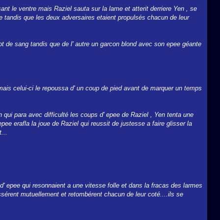
sant le ventre mais Raziel sauta sur la lame et atterit derriere Yen , se
e tandis que les deux adversaires etaient propulsés chacun de leur
ot de sang tandis que de l' autre un garcon blond avec son epee géante
 mais celui-ci le repoussa d' un coup de pied avant de marquer un temps
qui para avec difficulté les coups d' epee de Raziel , Yen tenta une
ee erafla la joue de Raziel qui reussit de justesse a faire glisser la
...
 d' epee qui resonnaient a une vitesse folle et dans la fracas des larmes
érent mutuellement et retombérent chacun de leur coté....ils se