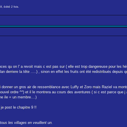
, édité 2 fois.
es qu on l' a revoit mais c est pas sur ( elle est trop dangereuse pour les h
an derriere la tête .....) , sinon en effet les fruits ont été redistribués depuis
lui donner un gros air de ressemblance avec Luffy et Zoro mais Raziel va mon
 nouvel ordre ^^) et il le montrera au cours des aventures ( si c est parce que j
ne ile = un membre....)
e post le chapitre 9 !!
ous les villages en veuillent un.