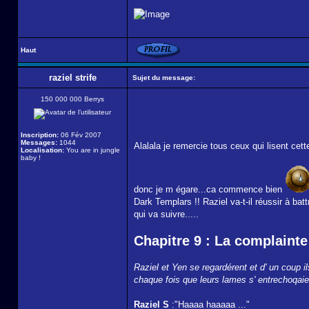
Haut
raziel strife
Sujet du message:
150 000 000 Berrys
Inscription:
06 Fév 2007
Messages:
1044
Alalala je remercie tous ceux qui lisent cet
Localisation:
You are in jungle
baby !
donc je m égare...ca commence bien
Dark Templars !! Raziel va-t-il réussir à ba
qui va suivre.....
Chapitre 9 : La complaint
Raziel et Yen se regardérent et d' un coup i
chaque fois que leurs lames s' entrechoqaien
Raziel S
:"Haaaa haaaaa ..."