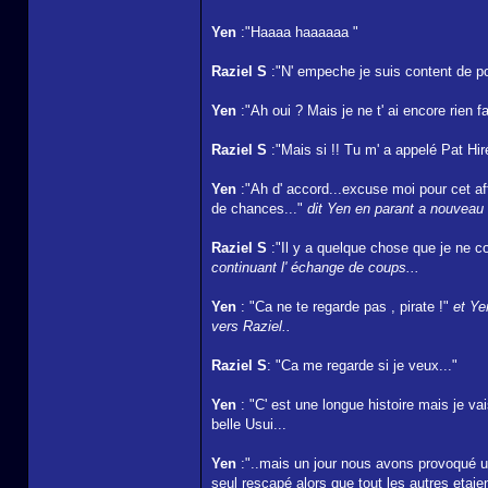
Yen
:"Haaaa haaaaaa "
Raziel S
:"N' empeche je suis content de po
Yen
:"Ah oui ? Mais je ne t' ai encore rien fai
Raziel S
:"Mais si !! Tu m' a appelé Pat Hir
Yen
:"Ah d' accord...excuse moi pour cet aff
de chances..."
dit Yen en parant a nouveau 
Raziel S
:"Il y a quelque chose que je ne 
continuant l' échange de coups...
Yen
: "Ca ne te regarde pas , pirate !"
et Ye
vers Raziel..
Raziel S
: "Ca me regarde si je veux..."
Yen
: "C' est une longue histoire mais je vai
belle Usui...
Yen
:"..mais un jour nous avons provoqué un 
seul rescapé alors que tout les autres etaien