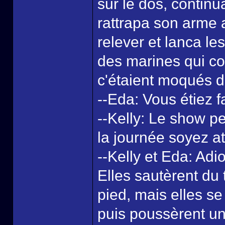
sur le dos, continu
rattrapa son arme a
relever et lanca le
des marines qui co
c'étaient moqués d
--Eda: Vous étiez f
--Kelly: Le show p
la journée soyez att
--Kelly et Eda: Adio
Elles sautèrent du t
pied, mais elles se
puis poussèrent un