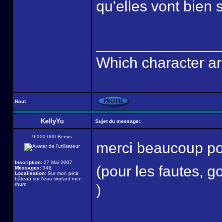
qu'elles vont bien
______________
Which character ar
Haut
KellyYu
Sujet du message:
9 000 000 Berrys
merci beaucoup p
Inscription:
27 Mai 2007
(pour les fautes, g
Messages:
346
Localisation:
Sur mon petit
bâteau sur l'eau sirotant mon
rhum
)