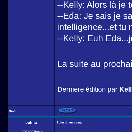
--Kelly: Alors là je t
--Eda: Je sais je 
intelligence...et tu
--Kelly: Euh Eda...j
La suite au proch
Dernière édition par
Kel
Haut
bulma
Sujet du message:
1 000 000 Berrys