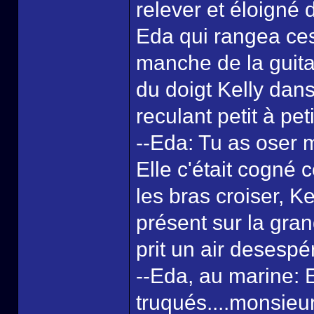
relever et éloigné
Eda qui rangea ces
manche de la guita
du doigt Kelly dan
reculant petit à peti
--Eda: Tu as oser m
Elle c'était cogné 
les bras croiser, Ke
présent sur la gra
prit un air desespé
--Eda, au marine: E
truqués....monsieur 