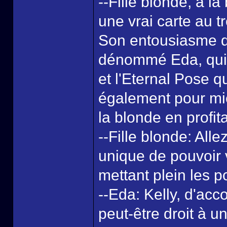
--Fille blonde, à l
une vrai carte au tr
Son entousiasme d
dénommé Eda, qui r
et l'Eternal Pose 
également pour mie
la blonde en profita
--Fille blonde: All
unique de pouvoir 
mettant plein les p
--Eda: Kelly, d'ac
peut-être droit à u