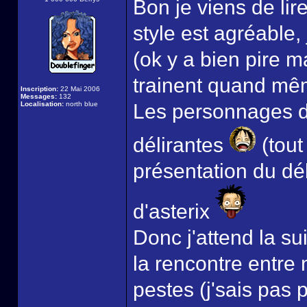
Bon je viens de lir
style est agréable, 
(ok y a bien pire m
trainent quand mêm
Inscription:
22 Mai 2006
Messages:
132
Localisation:
north blue
Les personnages d'
délirantes
(tout
présentation du déb
d'asterix
Donc j'attend la s
la rencontre entre 
pestes (j'sais pas 