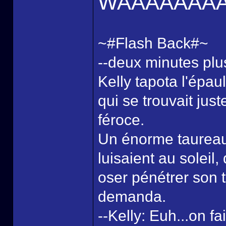
WAAAAAAA
~#Flash Back#~
--deux minutes plus
Kelly tapota l'épa
qui se trouvait juste
féroce.
Un énorme taureau
luisaient au soleil,
oser pénétrer son t
demanda.
--Kelly: Euh...on fa