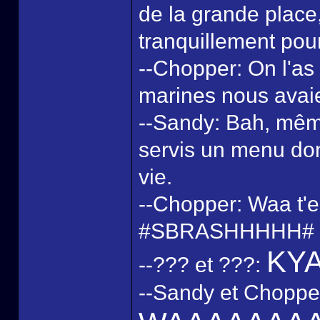
de la grande place, i
tranquillement pour
--Chopper: On l'as 
marines nous avai
--Sandy: Bah, même 
servis un menu don
vie.
--Chopper: Waa t'es
#SBRASHHHHH#
KY
--??? et ???:
--Sandy et Chopper