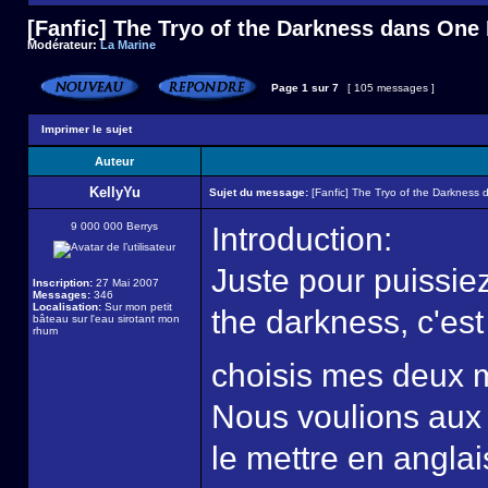
[Fanfic] The Tryo of the Darkness dans One
Modérateur:
La Marine
Page
1
sur
7
[ 105 messages ]
Imprimer le sujet
Auteur
KellyYu
Sujet du message:
[Fanfic] The Tryo of the Darkness
9 000 000 Berrys
Introduction:
Juste pour puissie
Inscription:
27 Mai 2007
Messages:
346
Localisation:
Sur mon petit
the darkness, c'es
bâteau sur l'eau sirotant mon
rhum
choisis mes deux 
Nous voulions aux 
le mettre en anglai