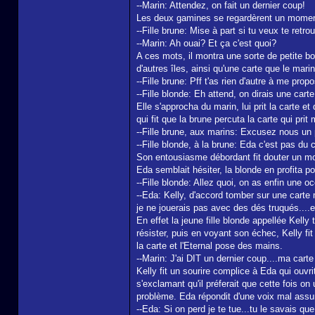
--Marin: Attendez, on fait un dernier coup!
Les deux gamines se regardèrent un moment, 
--Fille brune: Mise à part si tu veux te retr
--Marin: Ah ouai? Et ça c'est quoi?
A ces mots, il montra une sorte de petite bo
d'autres îles, ainsi qu'une carte que le marin
--Fille brune: Pff t'as rien d'autre à me pr
--Fille blonde: Eh attend, on dirais une carte
Elle s'approcha du marin, lui prit la carte e
qui fit que la brune percuta la carte qui pr
--Fille brune, aux marins: Excusez nous un pe
--Fille blonde, à la brune: Eda c'est pas du c
Son entousiasme débordant fit douter un mo
Eda semblait hésiter, la blonde en profita po
--Fille blonde: Allez quoi, on as enfin une 
--Eda: Kelly, d'accord tomber sur une carte 
je ne jouerais pas avec des dés truqués....e
En effet la jeune fille blonde appellée Kelly
résister, puis en voyant son échec, Kelly f
la carte et l'Eternal pose des mains.
--Marin: J'ai DIT un dernier coup....ma cart
Kelly fit un sourire complice à Eda qui ouvr
s'exclamant qu'il préferait que cette fois o
problème. Eda répondit d'une voix mal assure
--Eda: Si on perd je te tue...tu le savais que