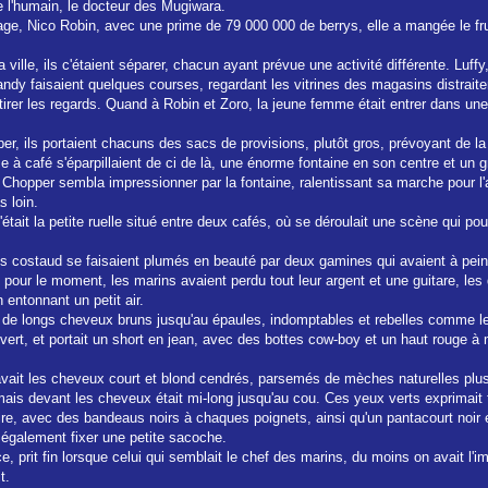
e l'humain, le docteur des Mugiwara.
uipage, Nico Robin, avec une prime de 79 000 000 de berrys, elle a mangée le fr
a ville, ils c'étaient séparer, chacun ayant prévue une activité différente. Luff
andy faisaient quelques courses, regardant les vitrines des magasins distrait
rer les regards. Quand à Robin et Zoro, la jeune femme était entrer dans une li
 ils portaient chacuns des sacs de provisions, plutôt gros, prévoyant de la ca
e à café s'éparpillaient de ci de là, une énorme fontaine en son centre et un 
. Chopper sembla impressionner par la fontaine, ralentissant sa marche pour l'
 loin.
tait la petite ruelle situé entre deux cafés, où se déroulait une scène qui po
 costaud se faisaient plumés en beauté par deux gamines qui avaient à peine l
et pour le moment, les marins avaient perdu tout leur argent et une guitare, les 
 entonnant un petit air.
t de longs cheveux bruns jusqu'au épaules, indomptables et rebelles comme leur 
t, et portait un short en jean, avec des bottes cow-boy et un haut rouge à m
, avait les cheveux court et blond cendrés, parsemés de mèches naturelles plu
ais devant les cheveux était mi-long jusqu'au cou. Ces yeux verts exprimait tou
taire, avec des bandeaus noirs à chaques poignets, ainsi qu'un pantacourt no
t également fixer une petite sacoche.
e, prit fin lorsque celui qui semblait le chef des marins, du moins on avait l'im
t.