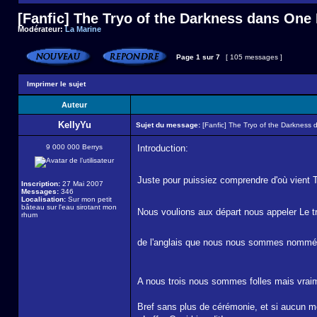
[Fanfic] The Tryo of the Darkness dans One
Modérateur:
La Marine
Page
1
sur
7
[ 105 messages ]
Imprimer le sujet
Auteur
KellyYu
Sujet du message:
[Fanfic] The Tryo of the Darkness
9 000 000 Berrys
Introduction:
Juste pour puissiez comprendre d'où vient 
Inscription:
27 Mai 2007
Messages:
346
Localisation:
Sur mon petit
bâteau sur l'eau sirotant mon
Nous voulions aux départ nous appeler Le tri
rhum
de l'anglais que nous nous sommes nommé "
A nous trois nous sommes folles mais vra
Bref sans plus de cérémonie, et si aucun mo