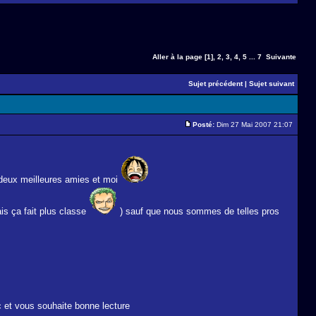
Aller à la page
[1]
,
2
,
3
,
4
,
5
...
7
Suivante
Sujet précédent
|
Sujet suivant
Posté:
Dim 27 Mai 2007 21:07
 deux meilleures amies et moi
ais ça fait plus classe
) sauf que nous sommes de telles pros
c et vous souhaite bonne lecture