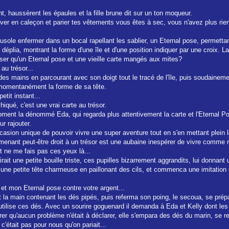
haussèrent les épaules et la fille brune dit sur un ton moqueur.
ouver en caleçon et parier tes vêtements vous êtes à sec, vous n'avez plus rien
usole enfermer dans un bocal rapellant les sablier, un Eternal pose, permettan
 déplia, montrant la forme d'une île et d'une position indiquer par une croix. La
oposer qu'un Eternal pose et une vieille carte mangés aux mites?
 au trésor...
t des mains en parcourant avec son doigt tout le tracé de l'île, puis soudaineme
it momentanément la forme de sa tête.
tit instant...
hiqué, c'est une vrai carte au trésor.
ment la dénommé Eda, qui regarda plus attentivement la carte et l'Eternal P
ur rajouter.
occasion unique de pouvoir vivre une super aventure tout en s'en mettant plein 
menant peut-être droit à un trésor est une aubaine inespérer de vivre comme n
t ne me fais pas ces yeux là...
 tirait une petite bouille triste, ces pupilles bizarrement aggrandits, lui don
it une petite tête charmeuse en paillonant des cils, et commenca une imitation
e et mon Eternal pose contre votre argent...
it la main contenant les dés pipés, puis referma son poing, le secoua, se pré
n utilise ces dés. Avec un sourire goguenard il demanda à Eda et Kelly dont le
r qu'aucun problème n'était à déclarer, elle s'empara des dés du marin, se ret
 c'était pas pour nous qu'on pariait...