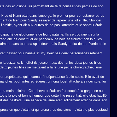
uits des éclosions, lui permettant de faire pousser des parties de son
y, Pipo et Nami était dans l'auberge, le premier pour se restaurer et les
ement ou bien pour Sandy essayer de repérer une jolie fille, Chopper
brairie, ayant dit aux autres de ne pas l'attendre et le sabreur était
pacité de gloutonnerie de leur capitaine. Ils se trouvaient sur la
grand enclos constituer de panneaux de bois se trouvait non loin, les
admirer dans toute sa splendeur, mais Sandy le tira de sa rêverie en le
uvait passer pour banale s'il n'y avait pas deux personnages retenant
a quizaine. En effet ils jouaient aux dés, si les deux jeunes filles
deux jeunes filles se mettaient à faire une petite chorégraphie, l'une
propriétaire, qui incarnait l'indépendance à elle seule. Elle avait de
anches bouffantes et légères, un long fouet attaché à sa ceinture, lui
s ou moins claires. Ces cheveux était en fait coupé à la garçonne au
te la joie et bonne humeur que cette fille ressentait, elle était habillé
ir et des baskets. Une espèce de lame était solidement attaché dans son
pression que c'était lui qui prenait les décisions,, c'était le plus costaud