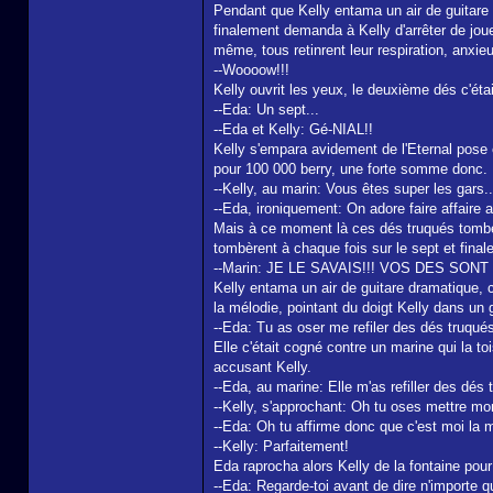
Pendant que Kelly entama un air de guitare 
finalement demanda à Kelly d'arrêter de jouer
même, tous retinrent leur respiration, anxieu
--Woooow!!!
Kelly ouvrit les yeux, le deuxième dés c'était
--Eda: Un sept...
--Eda et Kelly: Gé-NIAL!!
Kelly s'empara avidement de l'Eternal pose e
pour 100 000 berry, une forte somme donc. L
--Kelly, au marin: Vous êtes super les gars..
--Eda, ironiquement: On adore faire affaire
Mais à ce moment là ces dés truqués tombère
tombèrent à chaque fois sur le sept et final
--Marin: JE LE SAVAIS!!! VOS DES SO
Kelly entama un air de guitare dramatique, 
la mélodie, pointant du doigt Kelly dans un g
--Eda: Tu as oser me refiler des dés truqué
Elle c'était cogné contre un marine qui la to
accusant Kelly.
--Eda, au marine: Elle m'as refiller des dés 
--Kelly, s'approchant: Oh tu oses mettre mon 
--Eda: Oh tu affirme donc que c'est moi la ma
--Kelly: Parfaitement!
Eda raprocha alors Kelly de la fontaine pour 
--Eda: Regarde-toi avant de dire n'importe 