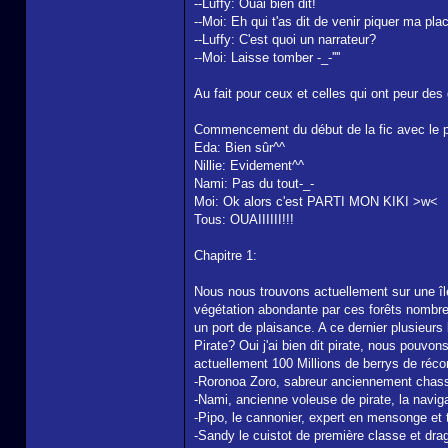
--Luffy: Ouai bien dit!
--Moi: Eh qui t'as dit de venir piquer ma pla
--Luffy: C'est quoi un narrateur?
--Moi: Laisse tomber -_-''''
Au fait pour ceux et celles qui ont peur des 
Commencement du début de la fic avec le pr
Eda: Bien sûr^^
Nillie: Evidement^^
Nami: Pas du tout-_-
Moi: Ok alors c'est PARTI MON KIKI >w<
Tous: OUAIIIIII!!!
Chapitre 1:
Nous nous trouvons actuellement sur une île 
végétation abondante par ces forêts nombreu
un port de plaisance. A ce dernier plusieu
Pirate? Oui j'ai bien dit pirate, nous pouvon
actuellement 100 Millions de berrys de réco
-Roronoa Zoro, sabreur anciennement chass
-Nami, ancienne voleuse de pirate, la naviga
-Pipo, le cannonier, expert en mensonge et tir
-Sandy le cuistot de première classe et dra