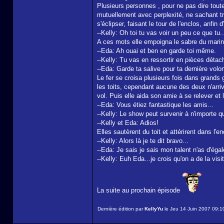
Plusieurs personnes , pour ne pas dire tout
mutuellement avec perplexité, ne sachant tro
s'éclipser, faisant le tour de l'enclos, anfi
--Kelly: Oh toi tu vas voir un peu ce que t
A ces mots elle empoigna le sabre du marin
--Eda: Ah ouai et ben en garde toi même.
--Kelly: Tu vas en ressortir en pièces détac
--Eda: Garde ta salive pour ta dernière volo
Le fer se croisa plusieurs fois dans grands g
les toits, cependant aucune des deux n'arriv
vol. Puis elle aida son amie à se relever e
--Eda: Vous étiez fantastique les amis...
--Kelly: Le show peut survenir à n'importe qu
--Kelly et Eda: Adios!
Elles sautèrent du toit et attérirent dans l'
--Kelly: Alors là je te dit bravo...
--Eda: Je sais je sais mon talent n'as d'égal
--Kelly: Euh Eda...je crois qu'on a de la visit
La suite au prochain épisode
Dernière édition par
KellyYu
le Jeu 14 Juin 2007 09:10,