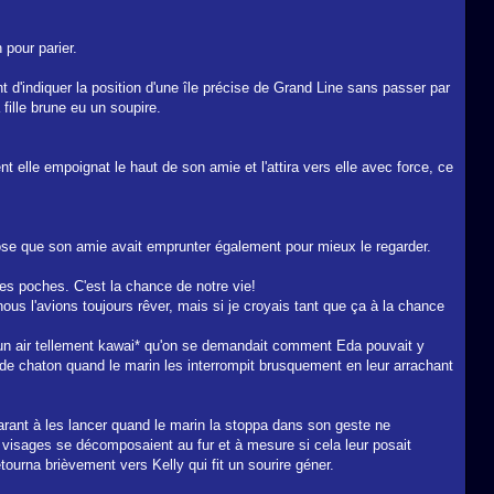
 pour parier.
t d'indiquer la position d'une île précise de Grand Line sans passer par
 fille brune eu un soupire.
nt elle empoignat le haut de son amie et l'attira vers elle avec force, ce
ose que son amie avait emprunter également pour mieux le regarder.
les poches. C'est la chance de notre vie!
ous l'avions toujours rêver, mais si je croyais tant que ça à la chance
nant un air tellement kawai* qu'on se demandait comment Eda pouvait y
 de chaton quand le marin les interrompit brusquement en leur arrachant
parant à les lancer quand le marin la stoppa dans son geste ne
s visages se décomposaient au fur et à mesure si cela leur posait
ourna brièvement vers Kelly qui fit un sourire géner.