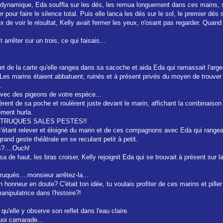
dynamique, Eda souffla sur les dés, les remua longuement dans ces mains, se 
 pour faire le silence total. Puis elle lanca les dés sur le sol, le premier dé
x de voir le résultat, Kelly avait fermer les yeux, n'osant pas regarder. Quand
 arrêter sur un trois, ce qui faisais...
t de la carte qu'elle rangea dans sa sacoche et aida Eda qui ramassait l'argen
es marins étaient abbatuent, ruinés et à présent privés du moyen de trouver 
.
 avec des pigeons de votre espèce...
nt de sa poche et roulèrent juste devant le marin, affichant la combinaison se
ement hurla.
NT TRUQUES SALES PESTES!!
c'étant relever et éloigné du marin et de ces compagnons avec Eda qui rangea
rand geste théâtrale en se reculant petit à petit.
s?....Ouch!
isa de haut, les bras croiser, Kelly rejoignit Eda qui se trouvait à présent sur 
truqués....monsieur arrêtez-la...
honneur en doute? C'était ton idée, tu voulais profiter de ces marins et piller 
nipulatrice dans l'histoire?!
qu'elle y observe son reflet dans l'eau claire.
quoi camarade...