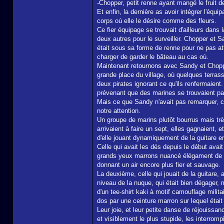
-Chopper, petit renne ayant mangé le fruit d
Et enfin, la dernière as avoir intégrer l'éq
corps où elle le désire comme des fleurs.
Ce fier équipage se trouvait d'ailleurs dans l
deux autres pour le surveiller. Chopper et S
était sous sa forme de renne pour ne pas atti
charger de garder le bâteau au cas où.
Maintenant retournons avec Sandy et Chopper,
grande place du village, où quelques terrass
deux pirates ignorant ce qu'ils renfermaient
prévenant que des marines se trouvaient pas
Mais ce que Sandy n'avait pas remarquer, c'é
notre attention.
Un groupe de marins plutôt bourrus mais très
arrivaient à faire un sept, elles gagnaient, 
d'elle jouant dynamiquement de la guitare en
Celle qui avait les dés depuis le début avai
grands yeux marrons nuancé élégament de ver
donnant un air encore plus fier et sauvage.
La deuxième, celle qui jouait de la guitare
niveau de la nuque, qui était bien dégager, m
d'un tee-shirt kaki à motif camouflage mili
dos par une ceinture marron sur lequel étai
Leur joie, et leur petite danse de réjouissanc
et visiblement le plus stupide, les interrompi