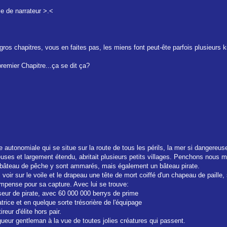
ce de narrateur >.<
gros chapitres, vous en faites pas, les miens font peut-ête parfois plusieurs ki
emier Chapitre...ça se dit ça?
autonomiale qui se situe sur la route de tous les périls, la mer si dangereuse
ses et largement étendu, abritait plusieurs petits villages. Penchons nous ma
rs bâteau de pêche y sont ammarés, mais également un bâteau pirate.
s voir sur le voile et le drapeau une tête de mort coiffé d'un chapeau de paill
mpense pour sa capture. Avec lui se trouve:
eur de pirate, avec 60 000 000 berrys de prime
trice et en quelque sorte trésorière de l'équipage
eur d'élite hors pair.
gueur gentleman à la vue de toutes jolies créatures qui passent.