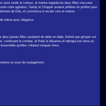
s yeux ronds et curieux, le marine regarda les deux filles s'accuser
oute cette agitation, Sandy et Chopper avaient préférer en profiter pour
e l'étreinte de Eda, et commenca à reculer vers le marine.
it de même avec élégance.
 deux jeunes filles sautaient de table en table, finirent par grimper sur
dos, continuant le combat, et Kelly la désarma et rattrapa son arme au
l'assemblée qu'elles c'étaient moqués d'eux.
oussèrent un souir de soulagement.