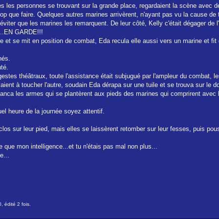
es les personnes se trouvant sur la grande place, regardaient la scène avec de
p que faire. Quelques autres marines arrivèrent, n'ayant pas vu la cause de t
n d'éviter que les marines les remarquent. De leur côté, Kelly c'était dégager d
u....EN GARDE!!!
e et se mit en position de combat, Eda recula elle aussi vers un marine et f
hés.
nté.
estes théâtraux, toute l'assistance était subjugué par l'ampleur du combat, les
aient à toucher l'autre, soudain Eda dérapa sur une tuile et se trouva sur le 
t lanca les armes qui se plantèrent aux pieds des marines qui comprirent avec 
el heure de la journée soyez attentif.
enclos sur leur pied, mais elles se laissèrent retomber sur leur fesses, puis p
e que mon intelligence...et tu n'étais pas mal non plus...
e...
 édité 2 fois.