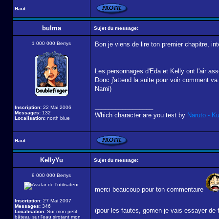
Haut
bulma
Sujet du message:
1 000 000 Berrys
Bon je viens de lire ton premier chapitre, in
Les personnages d'Eda et Kelly ont l'air as
Donc j'attend la suite pour voir comment va 
Nami)
_________________
Inscription:
22 Mai 2006
Messages:
132
Which character are you test by
Naruto - K
Localisation:
north blue
Haut
KellyYu
Sujet du message:
9 000 000 Berrys
merci beaucoup pour ton commentaire
Inscription:
27 Mai 2007
Messages:
346
(pour les fautes, gomen je vais essayer de 
Localisation:
Sur mon petit
bâteau sur l'eau sirotant mon