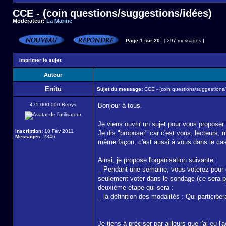
CCE - (coin questions/suggestions/idées)
Modérateur:
La Marine
Page
1
sur
20
[ 297 messages ]
Imprimer le sujet
Auteur
Enitu
Sujet du message:
CCE - (coin questions/suggestions/
475 000 000 Berrys
Bonjour à tous.
Je viens ouvrir un sujet pour vous proposer l
Inscription:
18 Fév 2011
Je dis "proposer" car c'est vous, lecteurs,
Messages:
2346
même façon, c'est aussi à vous dans le cas 
Ainsi, je propose l'organisation suivante :
_ Pendant une semaine, vous voterez pour o
seulement voter dans le sondage (ce sera plu
deuxième étape qui sera :
_ la définition des modalités : Qui partici
Je tiens à préciser par ailleurs que j'ai eu l