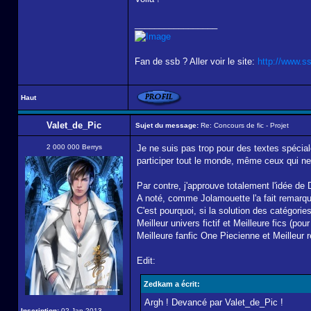
_________________
Fan de ssb ? Aller voir le site:
http://www.s
Haut
Valet_de_Pic
Sujet du message:
Re: Concours de fic - Projet
2 000 000 Berrys
Je ne suis pas trop pour des textes spécia
participer tout le monde, même ceux qui ne 
Par contre, j'approuve totalement l'idée de
A noté, comme Jolamouette l'a fait remarqué,
C'est pourquoi, si la solution des catégorie
Meilleur univers fictif et Meilleure fics (po
Meilleure fanfic One Piecienne et Meilleur 
Edit:
Zedkam a écrit:
Argh ! Devancé par Valet_de_Pic !
Inscription:
02 Jan 2013