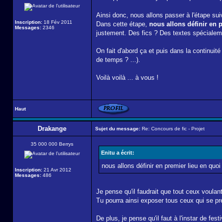
Ainsi donc, nous allons passer à l'étape sui
Inscription:
18 Fév 2011
Dans cette étape,
nous allons définir en 
Messages:
2346
justement. Des fics ? Des textes spécialemen
On fait d'abord ça et puis dans la continuité 
de temps ? ...).
Voilà voilà ... à vous !
Haut
Drakange
Sujet du message:
Re: Concours de fic - Projet
35 000 000 Berrys
Enitu a écrit:
nous allons définir en premier lieu en quo
Inscription:
21 Avr 2012
Messages:
486
Je pense qu'il faudrait que tout ceux voulant
Tu pourra ainsi exposer tous ceux qui se pr
De plus, je pense qu'il faut à l'instar de fes