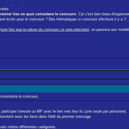
vante.
premier lieu en quoi consistera le concours
. Car c'est bien beau d'organis
t écrits pour le concours ? Des thématiques si concours d'écriture il y a ? ..
(
une fois que la nature du concours ce sera précisée
), on passera aux modali
i consistera le concours
 participer t'envoie un MP avec le lien vers leur fic (une seule par personne).
ésentent avec les liens dans l'édit du premier message.
tivals mettre différentes catégories.