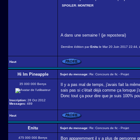
SPOILER:
MONTRER
A dans une semaine ! (je reposterai)
Dernière édition par
Enitu
le Mar 20 Juin 2017 22:44, é
Haut
Hi Im Pineapple
Sujet du message:
Re: Concours de fic - Projet
35 000 000 Berrys
Il y a pas mal de temps, j'avais fait la mêm
sais pas si c'était déjà comme ça lorsque j'a
Donc tout ça pour dire que je suis 100% pou
Inscription:
28 Oct 2012
Messages:
489
Haut
Enitu
Sujet du message:
Re: Concours de fic - Projet
475 000 000 Berrys
Bon apparemment il y a plus de personne qui