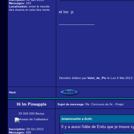
Messages:
163
Localisation:
entre le monde
des vivants et celui des morts
et toc :p
_________________
Dernière édition par
Valet_de_Pic
le Lun 6 Mai 2013 1
Haut
Hi Im Pineapple
Sujet du message:
Re: Concours de fic - Projet
35 000 000 Berrys
Jolamouette a écrit:
Il y a aussi l'idée de Enitu que je trouve 
Inscription:
28 Oct 2012
Messages:
489