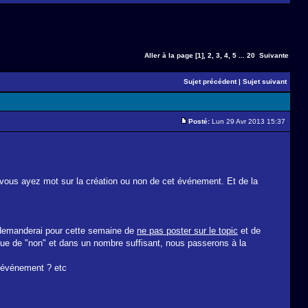
Aller à la page
[1]
,
2
,
3
,
4
,
5
...
20
Suivante
Sujet précédent
|
Sujet suivant
Posté:
Lun 29 Avr 2013 15:37
e vous ayez mot sur la création ou non de cet événement. Et de la
s demanderai pour cette semaine de
ne pas poster sur le topic
et de
" que de "non" et dans un nombre suffisant, nous passerons à la
l'événement ? etc