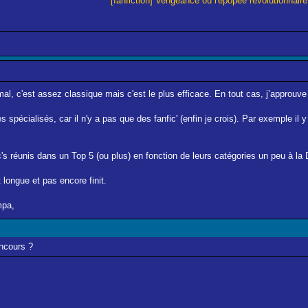
[fanfiction] Vengeance ou l'épopée révolutionnaire
l, c'est assez classique mais c'est le plus efficace. En tout cas, j’approuve
les spécialisés, car il n'y a pas que des fanfic' (enfin je crois). Par exemple il
ic's réunis dans un Top 5 (ou plus) en fonction de leurs catégories un peu à l
t longue et pas encore finit.
mpa,
oncours ?