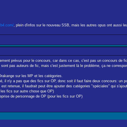
sb4.com/
, plein d'infos sur le nouveau SSB, mais les autres opus ont aussi leu
lement prévus pour le concours, car dans ce cas, c'est pas un concours de fic
sont pas auteurs de fic, mais c'est justement là le problème, ça ne correspond 
 Drakange sur les MP et les catégories.
 il n'y a pas que des fics sur OP, donc soit il faut faire deux concours: un pour
s est retenue, il faudrait peut être ajouter des catégories "spéciales" qui s'a
ur les fics sur autre chose que OP)
reprise de personnage de OP (pour les fics sur OP)