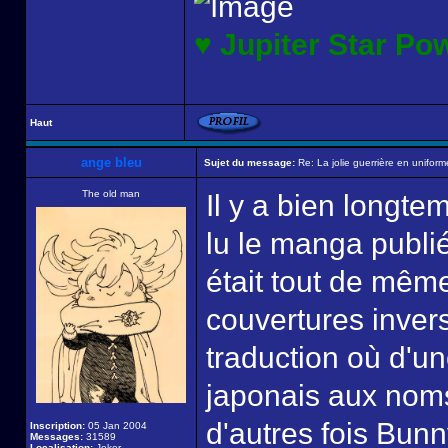
♥ Jupiter Star Po
Haut
ange bleu
Sujet du message:
Re: La jolie guerrière en uniform
The old man
Il y a bien longtem
lu le manga publié
était tout de même
couvertures inver
traduction où d'u
japonais aux noms 
d'autres fois Bunn
Inscription:
05 Jan 2004
Messages:
31589
Localisation:
Joker