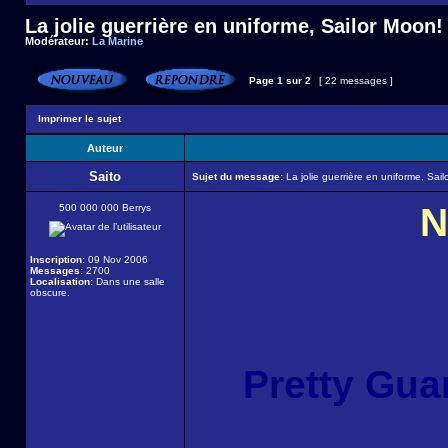
La jolie guerrière en uniforme, Sailor Moon!
Modérateur:
La Marine
Page
1
sur
2
[ 22 messages ]
Imprimer le sujet
Auteur
Saito
Sujet du message:
La jolie guerrière en uniforme, Sai
N
500 000 000 Berrys
Inscription:
09 Nov 2006
Messages:
2700
Localisation:
Dans une salle
obscure.
Pretty Gua