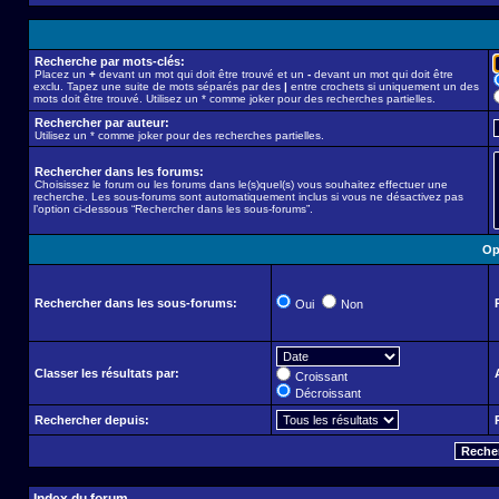
Recherche par mots-clés:
Placez un
+
devant un mot qui doit être trouvé et un
-
devant un mot qui doit être
exclu. Tapez une suite de mots séparés par des
|
entre crochets si uniquement un des
mots doit être trouvé. Utilisez un * comme joker pour des recherches partielles.
Rechercher par auteur:
Utilisez un * comme joker pour des recherches partielles.
Rechercher dans les forums:
Choisissez le forum ou les forums dans le(s)quel(s) vous souhaitez effectuer une
recherche. Les sous-forums sont automatiquement inclus si vous ne désactivez pas
l’option ci-dessous “Rechercher dans les sous-forums”.
Op
Rechercher dans les sous-forums:
Oui
Non
Classer les résultats par:
Croissant
Décroissant
Rechercher depuis: