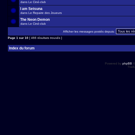
dans
Le Ciné-club
I am Setsuna
dans
Le Repaire des Joueurs
The Neon Demon
dans
Le Ciné-club
Afficher les messages postés depuis:
Page
1
sur
10
[ 466 résultats trouvés ]
Index du forum
Powered by
phpBB
©
Tradu