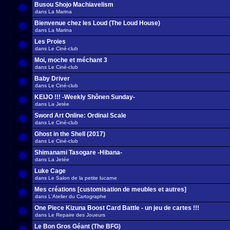
Busou Shojo Machiavelism
dans
La Marina
Bienvenue chez les Loud (The Loud House)
dans
La Marina
Les Proies
dans
Le Ciné-club
Moi, moche et méchant 3
dans
Le Ciné-club
Baby Driver
dans
Le Ciné-club
KEIJO !!! -Weekly Shônen Sunday-
dans
La Jetée
Sword Art Online: Ordinal Scale
dans
Le Ciné-club
Ghost in the Shell (2017)
dans
Le Ciné-club
Shimanami Tasogare -Hibana-
dans
La Jetée
Luke Cage
dans
Le Salon de la petite lucarne
Mes créations [customisation de meubles et autres]
dans
L'Atelier du Cartographe
One Piece Kizuna Boost Card Battle - un jeu de cartes !!!
dans
Le Repaire des Joueurs
Le Bon Gros Géant (The BFG)