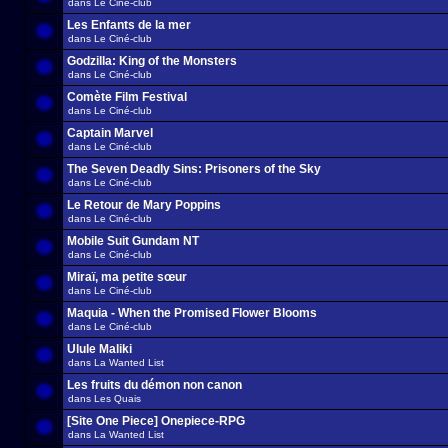
dans
Le Ciné-club
Les Enfants de la mer
dans
Le Ciné-club
Godzilla: King of the Monsters
dans
Le Ciné-club
Comète Film Festival
dans
Le Ciné-club
Captain Marvel
dans
Le Ciné-club
The Seven Deadly Sins: Prisoners of the Sky
dans
Le Ciné-club
Le Retour de Mary Poppins
dans
Le Ciné-club
Mobile Suit Gundam NT
dans
Le Ciné-club
Miraï, ma petite sœur
dans
Le Ciné-club
Maquia - When the Promised Flower Blooms
dans
Le Ciné-club
Ulule Maliki
dans
La Wanted List
Les fruits du démon non canon
dans
Les Quais
[Site One Piece] Onepiece-RPG
dans
La Wanted List