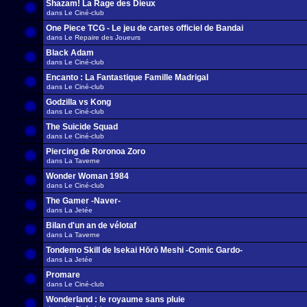
Shazam! La Rage des Dieux
dans
Le Ciné-club
One Piece TCG - Le jeu de cartes officiel de Bandai
dans
Le Repaire des Joueurs
Black Adam
dans
Le Ciné-club
Encanto : La Fantastique Famille Madrigal
dans
Le Ciné-club
Godzilla vs Kong
dans
Le Ciné-club
The Suicide Squad
dans
Le Ciné-club
Piercing de Roronoa Zoro
dans
La Taverne
Wonder Woman 1984
dans
Le Ciné-club
The Gamer -Naver-
dans
La Jetée
Bilan d'un an de vélotaf
dans
La Taverne
Tondemo Skill de Isekai Hōrō Meshi -Comic Gardo-
dans
La Jetée
Promare
dans
Le Ciné-club
Wonderland : le royaume sans pluie