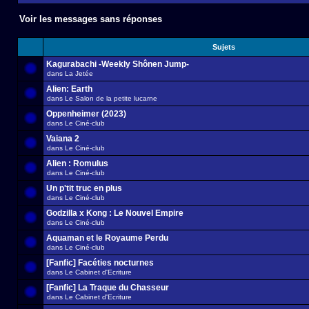
Voir les messages sans réponses
Sujets
Kagurabachi -Weekly Shônen Jump-
dans
La Jetée
Alien: Earth
dans
Le Salon de la petite lucarne
Oppenheimer (2023)
dans
Le Ciné-club
Vaiana 2
dans
Le Ciné-club
Alien : Romulus
dans
Le Ciné-club
Un p'tit truc en plus
dans
Le Ciné-club
Godzilla x Kong : Le Nouvel Empire
dans
Le Ciné-club
Aquaman et le Royaume Perdu
dans
Le Ciné-club
[Fanfic] Facéties nocturnes
dans
Le Cabinet d'Ecriture
[Fanfic] La Traque du Chasseur
dans
Le Cabinet d'Ecriture