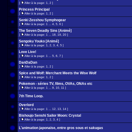
[
Aller à la page:
1
,
2
]
Princess Principal
[
Aller à la page:
1
,
2
]
Senki Zesshou Symphogear
[
Aller à la page:
1
...
4
,
5
,
6
]
The Seven Deadly Sins [Animé]
[
Aller à la page:
1
...
18
,
19
,
20
]
Sengoku Youko [Animé]
[
Aller à la page:
1
,
2
,
3
,
4
,
5
]
Love Live!
[
Aller à la page:
1
...
5
,
6
,
7
]
DanDaDan
[
Aller à la page:
1
,
2
]
Spice and Wolf: Merchant Meets the Wise Wolf
[
Aller à la page:
1
,
2
]
Pokemon - séries TV, films, OVAs, ONAs etc
[
Aller à la page:
1
...
9
,
10
,
11
]
7th Time Loop.
Overlord
[
Aller à la page:
1
...
12
,
13
,
14
]
Bishoujo Senshi Sailor Moon: Crystal
[
Aller à la page:
1
,
2
,
3
,
4
]
L'animation japonaise, entre gros sous et sakugas