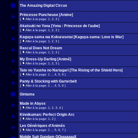
The Amazing Digital Circus
Princesse Puncheuse [Anime]
[
Aller à la page:
1
,
2
,
3
]
Akatsuki no Yona [Yona : Princesse de l'aube]
[
Aller à la page:
1
,
2
,
3
]
Kaguya-sama wa Kokurasetai [Kaguya-sama: Love is War]
[
Aller à la page:
1
,
2
,
3
]
Rascal Does Not Dream
[
Aller à la page:
1
,
2
,
3
]
My Dress-Up Darling [Animé]
[
Aller à la page:
1
,
2
,
3
]
Tate no Yuusha no Nariagari [The Rising of the Shield Hero]
[
Aller à la page:
1
...
4
,
5
,
6
]
Panty & Stocking with Garterbelt
[
Aller à la page:
1
...
4
,
5
,
6
]
Gintama
Made in Abyss
[
Aller à la page:
1
,
2
,
3
,
4
]
Kinnikuman: Perfect Origin Arc
[
Aller à la page:
1
,
2
]
Les Génériques d'Animés
[
Aller à la page:
1
...
5
,
6
,
7
]
Mobile Suit Gundam GQuuuuuuX