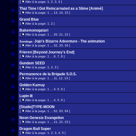
[
Aller à la page:
1
,
2
,
3
,
4
]
That Time I Got Reincarnated as a Slime [Animé]
[
Aller à la page:
1
...
13
,
14
,
15
]
Grand Blue
[
Aller à la page:
1
,
2
]
Bakemonogatari
[
Aller à la page:
1
...
20
,
21
,
22
]
Jojo's Bizarre Adventure - The animation
Sondage:
[
Aller à la page:
1
...
32
,
33
,
34
]
Frieren [Beyond Journey's End]
[
Aller à la page:
1
...
6
,
7
,
8
]
Gundam SEED
[
Aller à la page:
1
,
2
,
3
]
Permanence de la Brigade S.O.S.
[
Aller à la page:
1
...
11
,
12
,
13
]
Golden Kamuy
[
Aller à la page:
1
...
4
,
5
,
6
]
Lupin III
[
Aller à la page:
1
...
4
,
5
,
6
]
[Studio]TYPE-MOON
[
Aller à la page:
1
...
62
,
63
,
64
]
Neon Genesis Evangelion
[
Aller à la page:
1
...
21
,
22
,
23
]
Dragon Ball Super
[
Aller à la page:
1
,
2
,
3
,
4
,
5
]