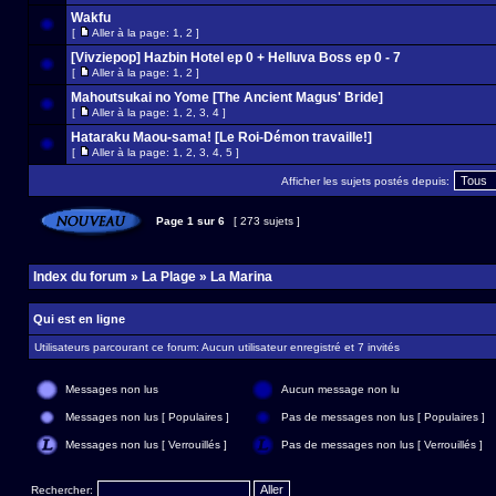
Wakfu
[
Aller à la page:
1
,
2
]
[Vivziepop] Hazbin Hotel ep 0 + Helluva Boss ep 0 - 7
[
Aller à la page:
1
,
2
]
Mahoutsukai no Yome [The Ancient Magus' Bride]
[
Aller à la page:
1
,
2
,
3
,
4
]
Hataraku Maou-sama! [Le Roi-Démon travaille!]
[
Aller à la page:
1
,
2
,
3
,
4
,
5
]
Afficher les sujets postés depuis:
Page
1
sur
6
[ 273 sujets ]
Index du forum
»
La Plage
»
La Marina
Qui est en ligne
Utilisateurs parcourant ce forum: Aucun utilisateur enregistré et 7 invités
Messages non lus
Aucun message non lu
Messages non lus [ Populaires ]
Pas de messages non lus [ Populaires ]
Messages non lus [ Verrouillés ]
Pas de messages non lus [ Verrouillés ]
Rechercher: