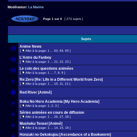
Modérateur:
La Marine
Page
1
sur
6
[ 273 sujets ]
Sujets
Anime News
[
Aller à la page:
1
...
63
,
64
,
65
]
L'Antre du Fanboy
[
Aller à la page:
1
...
21
,
22
,
23
]
Le coin des questions animées
[
Aller à la page:
1
...
7
,
8
,
9
]
Re:Zero [Re: Life in a Different World from Zero]
[
Aller à la page:
1
...
10
,
11
,
12
]
Red River [Animé]
Boku No Hero Academia [My Hero Academia]
[
Aller à la page:
1
,
2
,
3
]
Séries animées en cours de diffusion
[
Aller à la page:
1
...
26
,
27
,
28
]
Mushoku Tensei [Animé]
[
Aller à la page:
1
...
14
,
15
,
16
]
Honzuki no Gekokujou [Ascendance of a Bookworm]