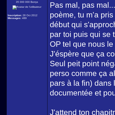
35 000 000 Berrys
Pas mal, pas mal..
poème, tu m'a pris 
Inscription:
28 Oct 2012
Messages:
489
début qui s'approc
par toi puis qui s
OP tel que nous le
J'éspère que ça co
Seul peit point nég
perso comme ça alo
pars à la fin) dans
documentée et pour 
J'attend ton chapit