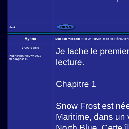
Haut
Vynnx
Sujet du message:
Re: Un Furyen chez les Révolution
1 000 Berrys
Je lache le premier
Inscription:
06 Avr 2013
Messages:
49
lecture.
Chapitre 1
Snow Frost est née
Maritime, dans un vi
North Blue. Cette î