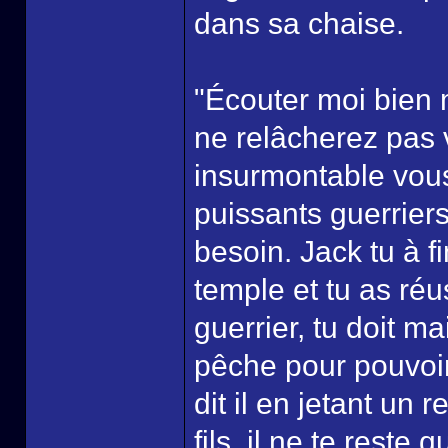
dans sa chaise.
"Écouter moi bien m
ne relâcherez pas v
insurmontable vous
puissants guerriers
besoin. Jack tu à f
temple et tu as ré
guerrier, tu doit m
pêche pour pouvoir 
dit il en jetant un
fils, il ne te reste