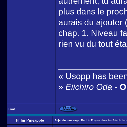
autrement, tu aura
plus dans le proch
aurais du ajouter 
chap. 1. Niveau fau
rien vu du tout ét
______________
« Usopp has been 
»
Eiichiro Oda
-
ON
Haut
Hi Im Pineapple
Sujet du message:
Re: Un Furyen chez les Révolution