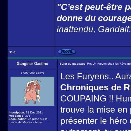
"C’est peut-être p
donne du courage
inattendu, Gandalf
Haut
Gangster Gastino
Sujet du message:
Re: Un Furyen chez les Révoluti
8 000 000 Berrys
Les Furyens.. Aura
Chroniques de R
COUPAING !! Hum..
trouve la mise en 
Inscription:
28 Déc 2011
Messages:
301
présenter le héro 
Localisation:
Je pisse sur la
tombe de Maëvis - Tenro