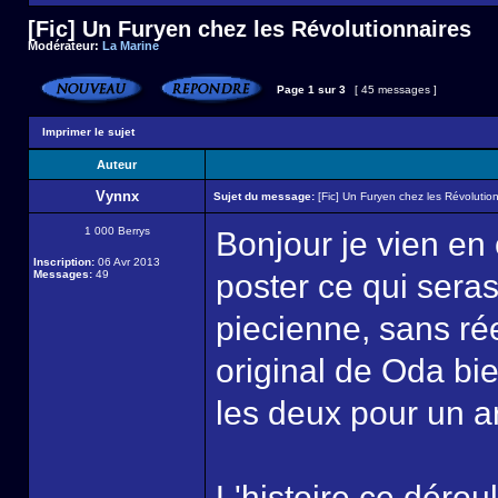
[Fic] Un Furyen chez les Révolutionnaires
Modérateur:
La Marine
Page
1
sur
3
[ 45 messages ]
Imprimer le sujet
Auteur
Vynnx
Sujet du message:
[Fic] Un Furyen chez les Révolutio
1 000 Berrys
Bonjour je vien en 
Inscription:
06 Avr 2013
Messages:
49
poster ce qui seras
piecienne, sans rée
original de Oda bie
les deux pour un a
L'histoire ce déro