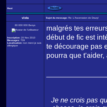
Haut
vista
Sujet du message:
Re: L'Ascenssion de Drazyl
80 000 000 Berrys
malgrés tes erreurs
début de fic est int
Inscription:
20 Nov 2010
Messages:
709
Localisation:
non merci je suis
te décourage pas et
allergique
pourra que t'aider, a
______________
Je ne crois pas qu