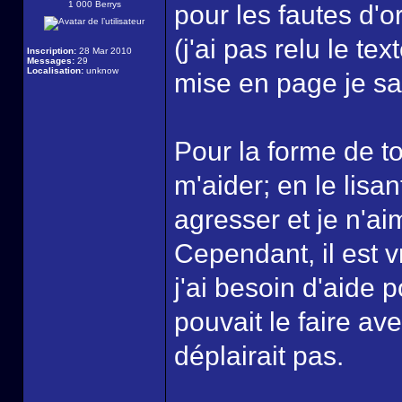
1 000 Berrys
pour les fautes d'o
(j'ai pas relu le tex
Inscription:
28 Mar 2010
Messages:
29
Localisation:
unknow
mise en page je sai
Pour la forme de t
m'aider; en le lisan
agresser et je n'ai
Cependant, il est v
j'ai besoin d'aide 
pouvait le faire av
déplairait pas.