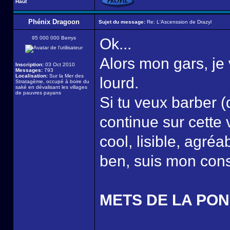
Haut
Phénix Dragoon
Sujet du message:
Re: L'Ascenssion de Drazyl
95 000 000 Berrys
Ok...
Alors mon gars, je v
Inscription:
03 Oct 2010
Messages:
793
Localisation:
Sur la Mer des
lourd.
Stratagème, occupé à boire du
saké en dévalisant les villages
de pauvres payans
Si tu veux barber (d
continue sur cette 
cool, lisible, agréa
ben, suis mon cons
METS DE LA PONC