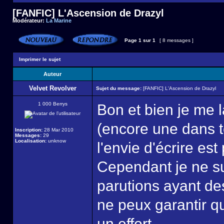
[FANFIC] L'Ascension de Drazyl
Modérateur:
La Marine
Page
1
sur
1
[ 8 messages ]
Imprimer le sujet
Auteur
Velvet Revolver
Sujet du message:
[FANFIC] L'Ascension de Drazyl
1 000 Berrys
Bon et bien je me l
(encore une dans t
Inscription:
28 Mar 2010
Messages:
29
Localisation:
unknow
l'envie d'écrire est
Cependant je ne su
parutions ayant des
ne peux garantir qu
un effort.