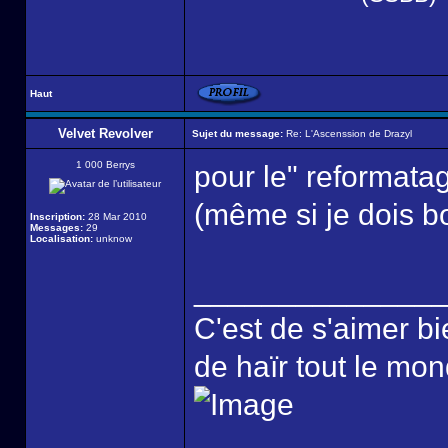
Haut
Velvet Revolver
Sujet du message:
Re: L'Ascenssion de Drazyl
1 000 Berrys
pour le" reformata
(même si je dois bo
Inscription:
28 Mar 2010
Messages:
29
Localisation:
unknow
______________
C'est de s'aimer bi
de haïr tout le mo