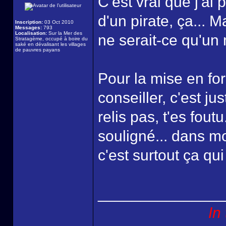
C'est vrai que j'ai 
d'un pirate, ça... M
Inscription:
03 Oct 2010
Messages:
793
Localisation:
Sur la Mer des
ne serait-ce qu'un 
Stratagème, occupé à boire du
saké en dévalisant les villages
de pauvres payans
Pour la mise en fo
conseiller, c'est ju
relis pas, t'es foutu
souligné... dans m
c'est surtout ça qui
______________
In