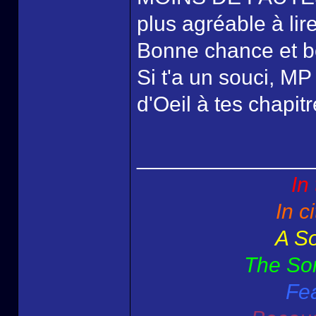
plus agréable à lire
Bonne chance et bo
Si t'a un souci, MP
d'Oeil à tes chapitr
______________
In
In c
A So
The Son
Fea