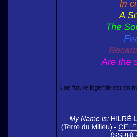
In c
A So
The Son
Fea
Becaus
Are the 
Une future légende est en m
My Name Is:
HILRÉ 
(Terre du Milieu) -
CELE
(SSBB) 