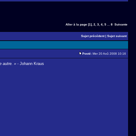
Aller à la page
[1]
,
2
,
3
,
4
,
5
...
8
Suivante
Sujet précédent
|
Sujet suivant
Posté:
Mer 20 Aoû 2008 10:16
e autre. »
- Johann Kraus