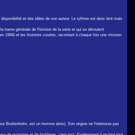
a disponibilité et des idées de son auteur. Le rythme est donc lent mais
.
a trame générale de l'histoire de la série et qui se déroulent
en 1994) et les histoires courtes, racontant à chaque fois une mission
r Bruttenholm, est un homme alors). Son origine ne l'intéresse pas
seur de monstres et de fantômes, c'est tout. Evidemment il ne faut tout