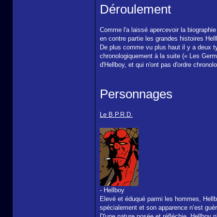
Déroulement
Comme l'a laissé apercevoir la biographie 
en contre partie les grandes histoires Hell
De plus comme vu plus haut il y a deux type
chronologiquement à la suite (« Les Germe
d'Hellboy, et qui n'ont pas d'ordre chronol
Personnages
Le B.P.R.D.
- Hellboy
Elevé et éduqué parmi les hommes, Hellb
spécialement et son apparence n’est guère
D'une nature posée et réfléchie, Hellboy n