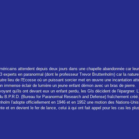
éricains attendent depuis deux jours dans une chapelle abandonnée car leur
experts en paranormal (dont le professeur Trevor Bruttenholm) car la nature d
utre lieu de l'Ecosse où un puissant sorcier met en œuvre une incantation atte
un immense éclair de lumière un jeune enfant démon avec un bras de pierre.
oyant qu'ils ont devant eux un enfant perdu, les GIs décident de l'épargner. L
 du B.P.R.D. (Bureau for Paranormal Research and Defense) fraîchement créé.
enholm l'adopte officiellement en 1946 et en 1952 une motion des Nations-Unis
 et en devient le fer de lance, celui à qui ont fait appel pour les cas les plus