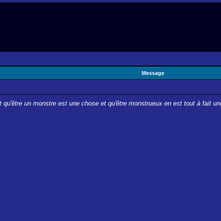
Message
rit qu'être un monstre est une chose et qu'être monstrueux en est tout à fait un