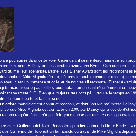
ola à poursuivre dans cette voie. Cependant il désire désormais être son pro
emière mini-série Hellboy en collaboration avec John Byrne. Cela donnera « L
r Award du meilleur scénariste/artiste. (Les Eisner Award sont les récompenses
tournable et Mike Mignola réalise, désormais seul (scénario et dessin), de no
nouveau c’est un immense succès et de nouveau il remporte l’Eisner Award du 
jets mais n’oublie pas Hellboy pour autant en publiant régulièrement de nouvel
scénariste/artiste ^_^). Bien que toujours très occupé, il trouve le temps en 19
e l’histoire courte et la mini-série.
 un artiste mondialement connu et reconnu, et dont l’œuvre maîtresse Hellb
prise que Mike Mignola est contacté en 2000 par Disney qui a décidé d’utilise
 racontera qu’au final il n’a pas fait grand chose car tous les designs avaient d
tre avec Guillermo del Toro. Rencontre qui a lieu autour du film « Blade II » q
ut que Guillermo del Toro est un fan absolu du travail de Mike Mignola depuis 