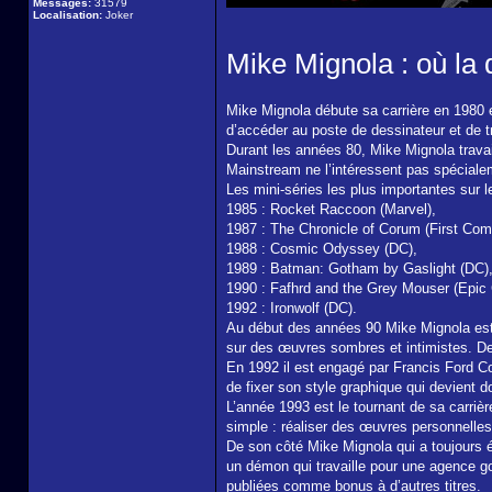
Messages:
31579
Localisation:
Joker
Mike Mignola : où la
Mike Mignola débute sa carrière en 1980 en
d’accéder au poste de dessinateur et de tr
Durant les années 80, Mike Mignola travai
Mainstream ne l’intéressent pas spécialeme
Les mini-séries les plus importantes sur l
1985 : Rocket Raccoon (Marvel),
1987 : The Chronicle of Corum (First Com
1988 : Cosmic Odyssey (DC),
1989 : Batman: Gotham by Gaslight (DC)
1990 : Fafhrd and the Grey Mouser (Epic
1992 : Ironwolf (DC).
Au début des années 90 Mike Mignola est u
sur des œuvres sombres et intimistes. De 
En 1992 il est engagé par Francis Ford Cop
de fixer son style graphique qui devient 
L’année 1993 est le tournant de sa carrièr
simple : réaliser des œuvres personnelles 
De son côté Mike Mignola qui a toujours é
un démon qui travaille pour une agence g
publiées comme bonus à d’autres titres.