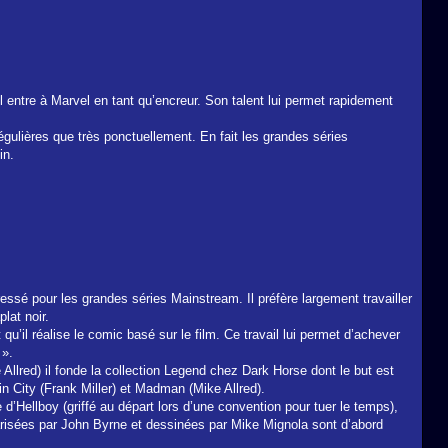
l entre à Marvel en tant qu’encreur. Son talent lui permet rapidement
égulières que très ponctuellement. En fait les grandes séries
in.
ssé pour les grandes séries Mainstream. Il préfère largement travailler
lat noir.
u’il réalise le comic basé sur le film. Ce travail lui permet d’achever
 ».
 Allred) il fonde la collection Legend chez Dark Horse dont le but est
in City (Frank Miller) et Madman (Mike Allred).
’Hellboy (griffé au départ lors d’une convention pour tuer le temps),
risées par John Byrne et dessinées par Mike Mignola sont d’abord