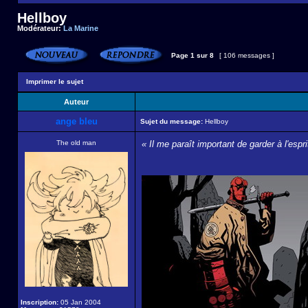
Hellboy
Modérateur:
La Marine
Page
1
sur
8
[ 106 messages ]
Imprimer le sujet
Auteur
ange bleu
Sujet du message:
Hellboy
The old man
« Il me paraît important de garder à l'esp
Inscription:
05 Jan 2004