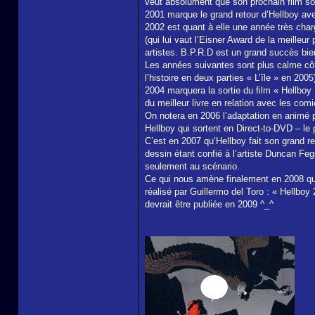
veut absolument que son prochain film so
2001 marque le grand retour d’Hellboy avec
2002 est quant à elle une année très cha
(qui lui vaut l’Eisner Award de la meilleu
artistes. B.P.R.D est un grand succès bi
Les années suivantes sont plus calme côté
l’histoire en deux parties « L’île » en 2005
2004 marquera la sortie du film « Hellboy 
du meilleur livre en relation avec les comi
On notera en 2006 l’adaptation en animé 
Hellboy qui sortent en Direct-to-DVD – le
C’est en 2007 qu’Hellboy fait son grand r
dessin étant confié à l’artiste Duncan Fe
seulement au scénario.
Ce qui nous amène finalement en 2008 qui 
réalisé par Guillermo del Toro : « Hellbo
devrait être publiée en 2009 ^_^