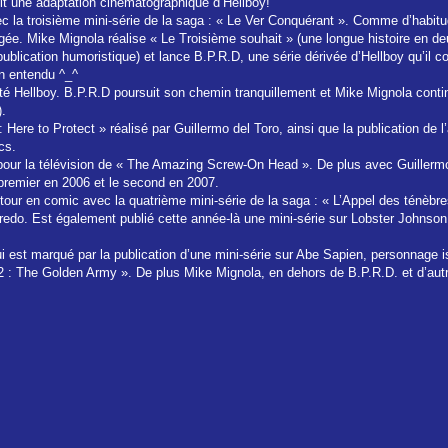
it une adaptation cinématographique d’Hellboy!
 la troisième mini-série de la saga : « Le Ver Conquérant ». Comme d’habitude 
rgée. Mike Mignola réalise « Le Troisième souhait » (une longue histoire en 
r publication humoristique) et lance B.P.R.D, une série dérivée d’Hellboy qu’il 
en entendu ^_^
 Hellboy. B.P.R.D poursuit son chemin tranquillement et Mike Mignola continu
).
: Here to Protect » réalisé par Guillermo del Toro, ainsi que la publication de 
cs.
pour la télévision de « The Amazing Screw-On Head ». De plus avec Guillermo 
 premier en 2006 et le second en 2007.
etour en comic avec la quatrième mini-série de la saga : « L’Appel des ténèbr
gredo. Est également publié cette année-là une mini-série sur Lobster Johnson
est marqué par la publication d’une mini-série sur Abe Sapien, personnage iss
y 2 : The Golden Army ». De plus Mike Mignola, en dehors de B.P.R.D. et d’aut