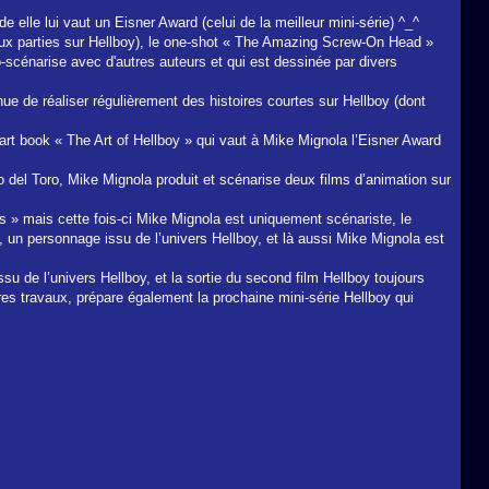
elle lui vaut un Eisner Award (celui de la meilleur mini-série) ^_^
deux parties sur Hellboy), le one-shot « The Amazing Screw-On Head »
co-scénarise avec d'autres auteurs et qui est dessinée par divers
e de réaliser régulièrement des histoires courtes sur Hellboy (dont
l’art book « The Art of Hellboy » qui vaut à Mike Mignola l’Eisner Award
del Toro, Mike Mignola produit et scénarise deux films d’animation sur
es » mais cette fois-ci Mike Mignola est uniquement scénariste, le
, un personnage issu de l’univers Hellboy, et là aussi Mike Mignola est
u de l’univers Hellboy, et la sortie du second film Hellboy toujours
res travaux, prépare également la prochaine mini-série Hellboy qui