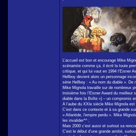
L’accueil est bon et encourage Mike Mign
scénariste comme ça, il écrit la toute pr
critique, et qui lui vaut en 1994 l’Eisne
Hellboy devient alors un personnage incon
série Hellboy : « Au nom du diable ». De 
Mike Mignola travaille sur de nombreux pro
troisième fois l’Eisner Award du meilleur 
diable dans la Boîte ») – un compromis entr
A l’aube du XXIe siècle Mike Mignola est
C’est dans ce contexte et à sa grande sur
« Atlantide, l'empire perdu ». Mike Mignola
les invalider^^ ;
Mais 2000 c’est aussi et surtout sa rencon
C’est le début d’une grande amitié, surto