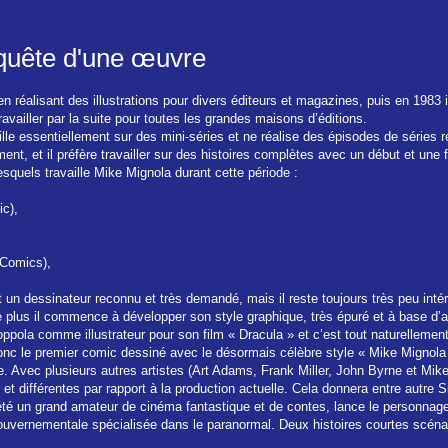
 quête d'une œuvre
 réalisant des illustrations pour divers éditeurs et magazines, puis en 1983 i
availler par la suite pour toutes les grandes maisons d’éditions.
lle essentiellement sur des mini-séries et ne réalise des épisodes de séries r
nt, et il préfère travailler sur des histoires complètes avec un début et une f
esquels travaille Mike Mignola durant cette période :
ic),
,
 Comics),
n dessinateur reconnu et très demandé, mais il reste toujours très peu intére
plus il commence à développer son style graphique, très épuré et à base d’ap
pola comme illustrateur pour son film « Dracula » et c’est tout naturellement q
donc le premier comic dessiné avec le désormais célèbre style « Mike Mignola
e. Avec plusieurs autres artistes (Art Adams, Frank Miller, John Byrne et Mike
et différentes par rapport à la production actuelle. Cela donnera entre autre S
té un grand amateur de cinéma fantastique et de contes, lance le personnage d
ouvernementale spécialisée dans le paranormal. Deux histoires courtes scéna