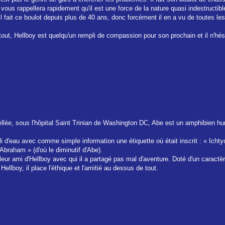
vous rappellera rapidement qu'il est une force de la nature quasi indestructibl
il fait ce boulot depuis plus de 40 ans, donc forcément il en a vu de toutes les
tout, Hellboy est quelqu'un rempli de compassion pour son prochain et il n'hésit
ée, sous l'hôpital Saint Trinian de Washington DC, Abe est un amphibien huma
empli d'eau avec comme simple information une étiquette où était inscrit : « Ich
 Abraham » (d'où le diminutif d'Abe).
lleur ami d'Hellboy avec qui il a partagé pas mal d'aventure. Doté d'un caractèr
llboy, il place l'éthique et l'amitié au dessus de tout.