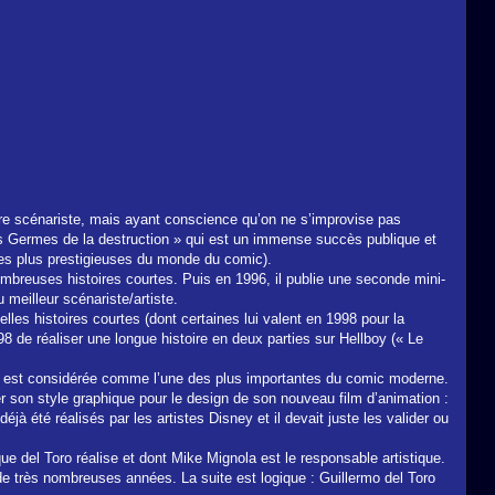
pre scénariste, mais ayant conscience qu’on ne s’improvise pas
es Germes de la destruction » qui est un immense succès publique et
 les plus prestigieuses du monde du comic).
mbreuses histoires courtes. Puis en 1996, il publie une seconde mini-
meilleur scénariste/artiste.
les histoires courtes (dont certaines lui valent en 1998 pour la
98 de réaliser une longue histoire en deux parties sur Hellboy (« Le
oy est considérée comme l’une des plus importantes du comic moderne.
r son style graphique pour le design de son nouveau film d’animation :
éjà été réalisés par les artistes Disney et il devait juste les valider ou
ue del Toro réalise et dont Mike Mignola est le responsable artistique.
de très nombreuses années. La suite est logique : Guillermo del Toro