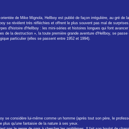
orientée de Mike Mignola, Hellboy est publié de façon irrégulière, au gré de l
boy se révèlent très réfléchies et offrent le plus souvent pas mal de surprises
s d'histoire d'Hellboy : les mini-séries et histoires longues qui font avancer l
s de la destruction », la toute première grande aventure d'Hellboy, se passe 
ogique particulier (elles se passent entre 1952 et 1994).
oy se considère lui-même comme un homme (après tout son père, le professeu
 plus qu'une fantaisie de la nature à ses yeux.
'est pas le genre de gars à chercher les problèmes. Il fait son boulot de chas