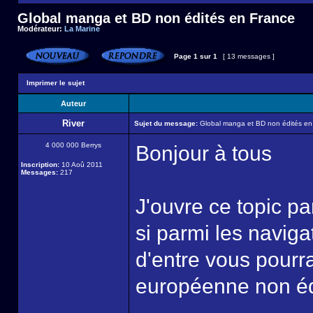
Global manga et BD non édités en France
Modérateur:
La Marine
Page
1
sur
1
[ 13 messages ]
Imprimer le sujet
Auteur
River
Sujet du message:
Global manga et BD non édités en
4 000 000 Berrys
Bonjour à tous
Inscription:
10 Aoû 2011
Messages:
217
J'ouvre ce topic pa
si parmi les naviga
d'entre vous pourr
européenne non éd