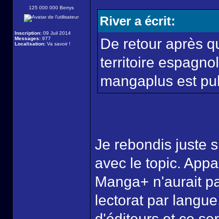
125 000 000 Berrys
River a écrit:
Inscription:
09 Juil 2014
Messages:
977
De retour après q
Localisation:
Va savoir !
territoire espagno
mangaplus est pub
Je rebondis juste s
avec le topic. App
Manga+ n'aurait pa
lectorat par langu
d'éditeurs et ce ser