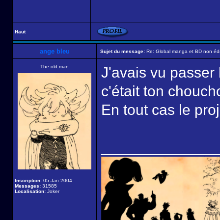
Haut
ange bleu
Sujet du message:
Re: Global manga et BD non édi
The old man
J'avais vu passer 
c'était ton choucho
En tout cas le proj
______________
Inscription:
05 Jan 2004
Messages:
31585
Localisation:
Joker