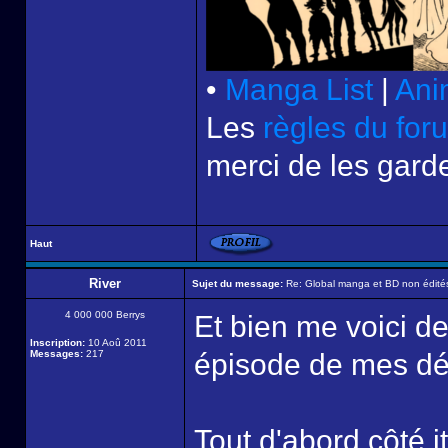
•
Manga List
|
Ani
Les
règles du for
merci de les garde
Haut
River
Sujet du message:
Re: Global manga et BD non édité
4 000 000 Berrys
Et bien me voici d
Inscription:
10 Aoû 2011
Messages:
217
épisode de mes dé
Tout d'abord côté i