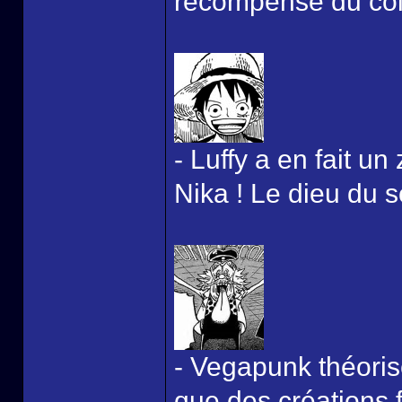
récompense du col
- Luffy a en fait u
Nika ! Le dieu du so
- Vegapunk théoris
que des créations 