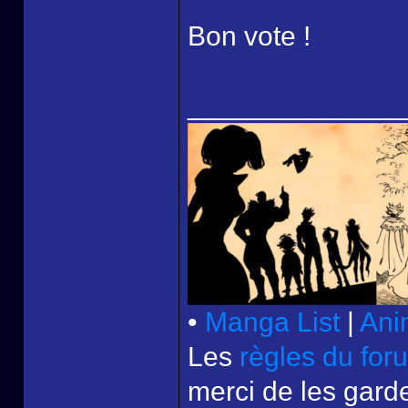
Bon vote !
______________
•
Manga List
|
Ani
Les
règles du for
merci de les garde