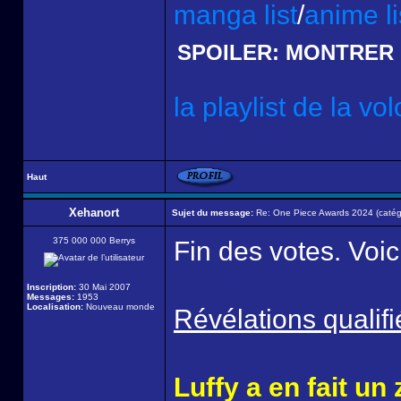
manga list
/
anime li
SPOILER:
MONTRER
la playlist de la vo
Haut
Xehanort
Sujet du message:
Re: One Piece Awards 2024 (catégor
375 000 000 Berrys
Fin des votes. Voic
Inscription:
30 Mai 2007
Messages:
1953
Localisation:
Nouveau monde
Révélations qualifi
Luffy a en fait un