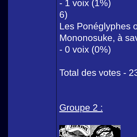
- 1 voix (1%)
6)
Les Ponéglyphes on
Mononosuke, à savo
- 0 voix (0%)
Total des votes - 2
Groupe 2 :