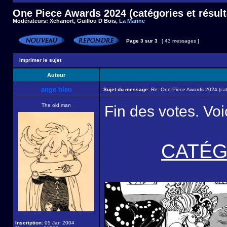
One Piece Awards 2024 (catégories et résult
Modérateurs:
Xehanort
,
Guillou D Bois
,
La Marine
Page
3
sur
3
[ 43 messages ]
Imprimer le sujet
Auteur
ange bleu
Sujet du message:
Re: One Piece Awards 2024 (caté
The old man
Fin des votes. Voic
CATÉGO
Inscription:
05 Jan 2004