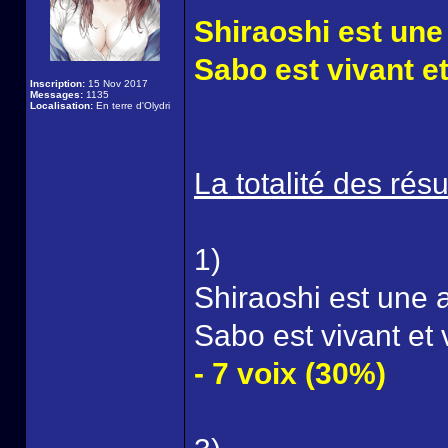
Shiraoshi est une
Sabo est vivant et
Inscription:
15 Nov 2017
Messages:
1135
Localisation:
En terre d'Olydri
La totalité des résul
1)
Shiraoshi est une 
Sabo est vivant et 
- 7 voix (30%)