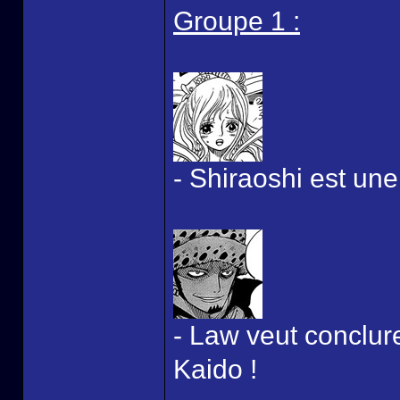
Groupe 1 :
- Shiraoshi est un
- Law veut conclur
Kaido !