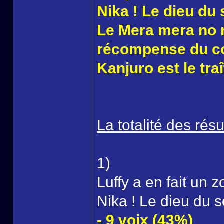
Nika ! Le dieu du s
Le Mera mera no m
récompense du co
Kanjuro est le traî
La totalité des résul
1)
Luffy a en fait un 
Nika ! Le dieu du so
- 9 voix (43%)