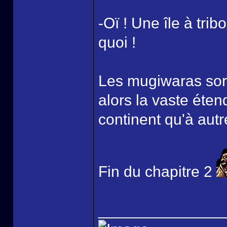
-Oï ! Une île à trib
quoi !
Les mugiwaras sorti
alors la vaste éten
continent qu'à aut
Fin du chapitre 2
______________