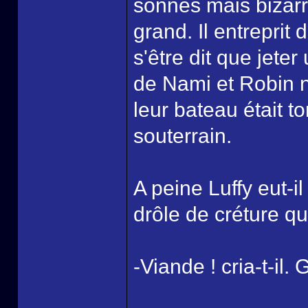
sonnés mais bizarr
grand. Il entreprit
s'être dit que jete
de Nami et Robin ne
leur bateau était t
souterrain.
A peine Luffy eut-i
drôle de créture qui 
-Viande ! cria-t-il