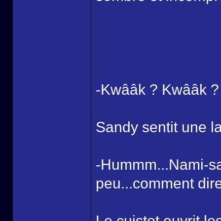
-Kwââk ? Kwââk ?
Sandy sentit une l
-Hummm...Nami-san
peu...comment dir
Le cuistot ouvrit le