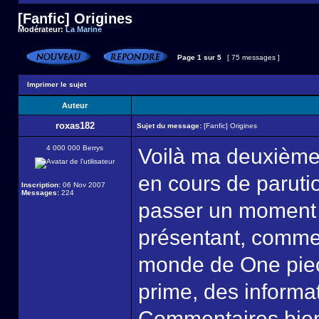
[Fanfic] Origines
Modérateur:
La Marine
Page
1
sur
5
[ 75 messages ]
Imprimer le sujet
Auteur
roxas182
Sujet du message:
[Fanfic] Origines
4 000 000 Berrys
Voilà ma deuxième 
en cours de parutio
Inscription:
06 Nov 2007
Messages:
224
passer un moment j
présentant, comme s
monde de One piec
prime, des informat
Commentaires bie