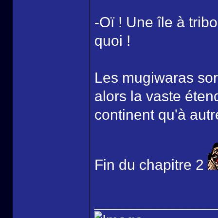
-Oï ! Une île à trib
quoi !
Les mugiwaras sorti
alors la vaste éten
continent qu'à aut
Fin du chapitre 2
______________