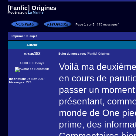
[Fanfic] Origines
Modérateur:
La Marine
Page
1
sur
5
[ 75 messages ]
Imprimer le sujet
Auteur
roxas182
Sujet du message:
[Fanfic] Origines
4 000 000 Berrys
Voilà ma deuxième 
en cours de parutio
Inscription:
06 Nov 2007
Messages:
224
passer un moment j
présentant, comme s
monde de One piec
prime, des informat
Commentaires bie