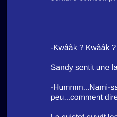
-Kwââk ? Kwââk ?
Sandy sentit une l
-Hummm...Nami-san
peu...comment dir
Le cuistot ouvrit le