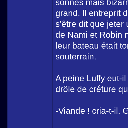
sonnés mais bizarr
grand. Il entreprit
s'être dit que jete
de Nami et Robin ne
leur bateau était t
souterrain.
A peine Luffy eut-i
drôle de créture qui 
-Viande ! cria-t-il