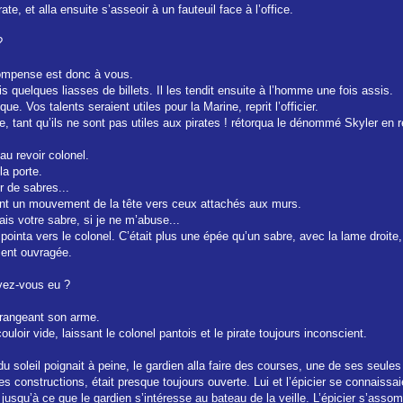
te, et alla ensuite s’asseoir à un fauteuil face à l’office.
?
écompense est donc à vous.
pris quelques liasses de billets. Il les tendit ensuite à l’homme une fois assis.
ue. Vos talents seraient utiles pour la Marine, reprit l’officier.
ne, tant qu’ils ne sont pas utiles aux pirates ! rétorqua le dénommé Skyler en r
au revoir colonel.
la porte.
ur de sabres...
sant un mouvement de la tête vers ceux attachés aux murs.
is votre sabre, si je ne m’abuse...
 pointa vers le colonel. C’était plus une épée qu’un sabre, avec la lame droite
ment ouvragée.
vez-vous eu ?
n rangeant son arme.
ouloir vide, laissant le colonel pantois et le pirate toujours inconscient.
u soleil poignait à peine, le gardien alla faire des courses, une de ses seules 
 constructions, était presque toujours ouverte. Lui et l’épicier se connaissa
 jusqu’à ce que le gardien s’intéresse au bateau de la veille. L’épicier s’assomb