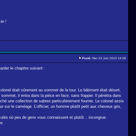
le !
Posté:
Mer 23 Juin 2010 16:08
arder le chapitre suivant :
colonel était sûrement au sommet de la tour. Le bâtiment était désert,
sommet, il entra dans la pièce en face, sans frapper. Il pénétra dans
hé une collection de sabres particulièrement fournie. Le colonel assis
ur sur le carrelage. L’officier, un homme plutôt petit aux cheveux gris,
culés où peu de gens vous connaissent et plutôt... incongrue.
re.