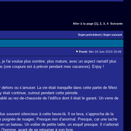
Aller à la page
[1]
,
2
,
3
,
4
Suivante
Sujet précédent
|
Sujet suivant
Posté:
Mer 16 Juin 2010 16:49
, je l'ai voulue plus sombre, plus mature, avec un aspect narratif plus
lus (une coupure est à prévoir pendant mes vacances). Enjoy !
r dehors ou s’amuser. La vie était tranquille dans cette partie de West
y était continue, surtout pendant cette période.
lé au rez-de-chaussée de l’édifice dont il était le garant. Un verre de
plus souvent silencieux à cette heure-là. Il se leva, s’approcha de la
 une poignée de nuages. Presque rien d’anormal. Presque, car une tache
en un bateau. Un voilier de petite taille, un esquif presque. Il n’arborait
l’homme, avant de se retourner à son livre.