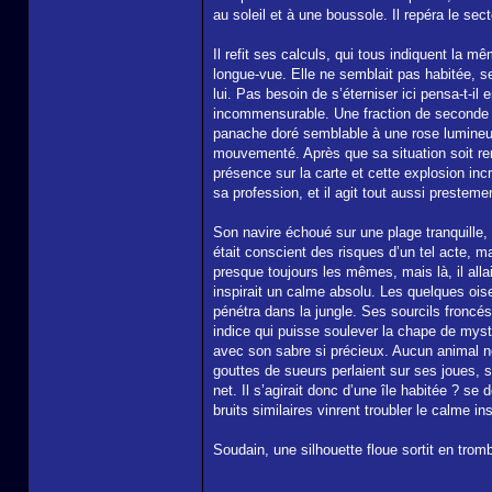
au soleil et à une boussole. Il repéra le sect
Il refit ses calculs, qui tous indiquent la m
longue-vue. Elle ne semblait pas habitée, s
lui. Pas besoin de s’éterniser ici pensa-t-il
incommensurable. Une fraction de seconde p
panache doré semblable à une rose lumineuse
mouvementé. Après que sa situation soit rent
présence sur la carte et cette explosion in
sa profession, et il agit tout aussi preste
Son navire échoué sur une plage tranquille, S
était conscient des risques d’un tel acte, mai
presque toujours les mêmes, mais là, il alla
inspirait un calme absolu. Les quelques oise
pénétra dans la jungle. Ses sourcils froncés
indice qui puisse soulever la chape de mystè
avec son sabre si précieux. Aucun animal ne 
gouttes de sueurs perlaient sur ses joues, so
net. Il s’agirait donc d’une île habitée ? se 
bruits similaires vinrent troubler le calme ins
Soudain, une silhouette floue sortit en tro
_________________