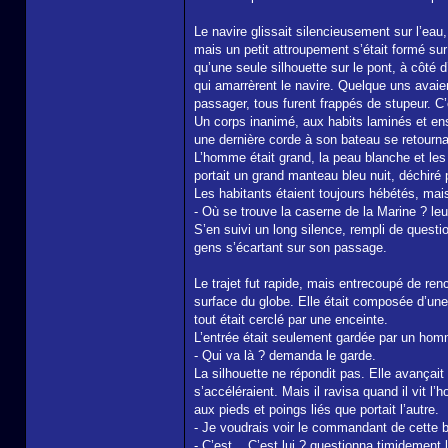
Le navire glissait silencieusement sur l’eau,
mais un petit attroupement s’était formé sur 
qu’une seule silhouette sur le pont, à côté 
qui amarrèrent le navire. Quelque uns avaien
passager, tous furent frappés de stupeur. C’
Un corps inanimé, aux habits laminés et ens
une dernière corde à son bateau se retourna
L’homme était grand, la peau blanche et les 
portait un grand manteau bleu nuit, déchiré p
Les habitants étaient toujours hébétés, mais
- Où se trouve la caserne de la Marine ? le
S’en suivi un long silence, rempli de questi
gens s’écartant sur son passage.
Le trajet fut rapide, mais entrecoupé de ren
surface du globe. Elle était composée d’une g
tout était cerclé par une enceinte.
L’entrée était seulement gardée par un homm
- Qui va là ? demanda le garde.
La silhouette ne répondit pas. Elle avançait 
s’accéléraient. Mais il ravisa quand il vit 
aux pieds et poings liés que portait l’autre.
- Je voudrais voir le commandant de cette ba
- C’est... C’est lui ? questionna timidement 