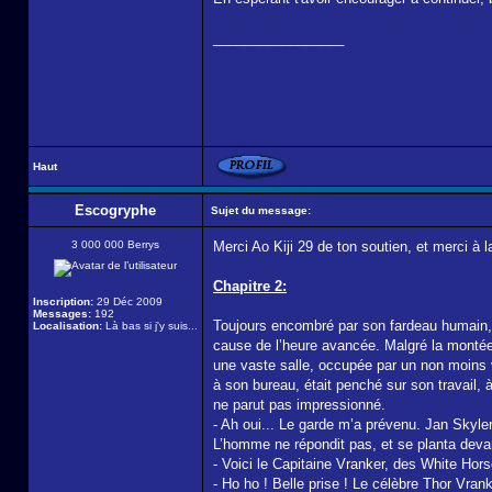
_________________
Haut
Escogryphe
Sujet du message:
3 000 000 Berrys
Merci Ao Kiji 29 de ton soutien, et merci à la
Chapitre 2:
Inscription:
29 Déc 2009
Messages:
192
Toujours encombré par son fardeau humain, il
Localisation:
Là bas si j'y suis...
cause de l’heure avancée. Malgré la montée 
une vaste salle, occupée par un non moins v
à son bureau, était penché sur son travail, à
ne parut pas impressionné.
- Ah oui... Le garde m’a prévenu. Jan Skyle
L’homme ne répondit pas, et se planta devant 
- Voici le Capitaine Vranker, des White Hors
- Ho ho ! Belle prise ! Le célèbre Thor Vrank