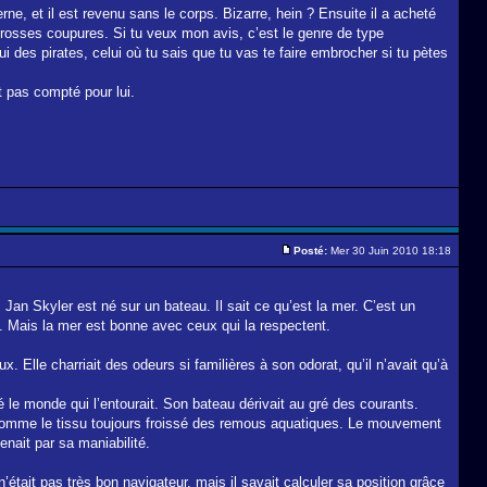
rne, et il est revenu sans le corps. Bizarre, hein ? Ensuite il a acheté
s grosses coupures. Si tu veux mon avis, c’est le genre de type
ui des pirates, celui où tu sais que tu vas te faire embrocher si tu pètes
t pas compté pour lui.
Posté:
Mer 30 Juin 2010 18:18
Jan Skyler est né sur un bateau. Il sait ce qu’est la mer. C’est un
t. Mais la mer est bonne avec ceux qui la respectent.
. Elle charriait des odeurs si familières à son odorat, qu’il n’avait qu’à
 le monde qui l’entourait. Son bateau dérivait au gré des courants.
eu comme le tissu toujours froissé des remous aquatiques. Le mouvement
enait par sa maniabilité.
l n’était pas très bon navigateur, mais il savait calculer sa position grâce