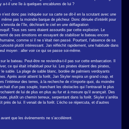
y a-t-il une île à quelques encablures de lui ?
e n’est donc pas indiquée sur sa carte se dit-il en la scrutant avec une
au, même pas la moindre barque de pêcheur. Donc dénuée d’intérêt pour
’envola de l’île, déchirant le ciel en une déflagration
squif. Tous ses sens étaient assourdis par cette explosion. Le
remit de ses émotions en essayant de stabiliser le bateau encore
é humaine, comme si il ne s’était rien passé. Pourtant, l’absence de sa
uriosité plutôt intéressant. Jan réfléchit rapidement, une habitude dans
seul moyen : aller voir ce qui se passe soi-même.
 sur le bateau. Peut-être ne reviendra-t-il pas sur cette embarcation. Il
ver, ce qui était inhabituel pour lui. Les pirates étaient des pirates,
ur le sable. La plage de sable blanc, bordée de palmiers verdoyants
es. Après avoir atteint la forêt, Jan Skyler respira un grand coup, et
s l’intérieur des terres, à la recherche de n’importe quoi, du moindre
chait d’un pas souple, tranchant les obstacles qui l’entravait le plus
rochaient de lui de plus en plus au fur et à mesure qu’il avançait. Des
route, plutôt un chemin terreux, serpentant dans la forêt. Skyler s’arrêta
 près de lui. Il venait de la forêt. L’écho se répercuta, et d’autres
il avant que les évènements ne s’accélèrent.