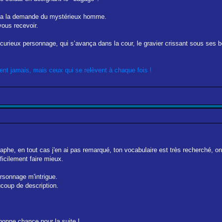
pela la demande du mystérieux homme.
vous recevoir.
le curieux personnage, qui s’avança dans la cour, le gravier crissant sous ses b
nt jamais, mais ceux qui se relèvent à chaque fois !
raphe, en tout cas j'en ai pas remarqué, ton vocabulaire est très recherché, o
fficilement faire mieux.
ersonnage m'intrigue.
ucoup de description.
bonne chance pour la suite !