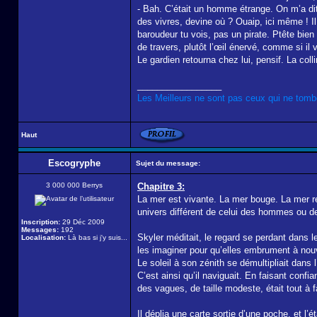
- Bah. C’était un homme étrange. On m’a dit q
des vivres, devine où ? Ouaip, ici même ! Il
baroudeur tu vois, pas un pirate. Ptête bien 
de travers, plutôt l’œil énervé, comme si il 
Le gardien retourna chez lui, pensif. La col
_________________
Les Meilleurs ne sont pas ceux qui ne tombe
Haut
Escogryphe
Sujet du message:
3 000 000 Berrys
Chapitre 3:
La mer est vivante. La mer bouge. La mer res
univers différent de celui des hommes ou de
Inscription:
29 Déc 2009
Messages:
192
Skyler méditait, le regard se perdant dans le
Localisation:
Là bas si j'y suis...
les imaginer pour qu’elles embrument à nou
Le soleil à son zénith se démultipliait dans
C’est ainsi qu’il naviguait. En faisant con
des vagues, de taille modeste, était tout à f
Il déplia une carte sortie d’une poche, et l’é