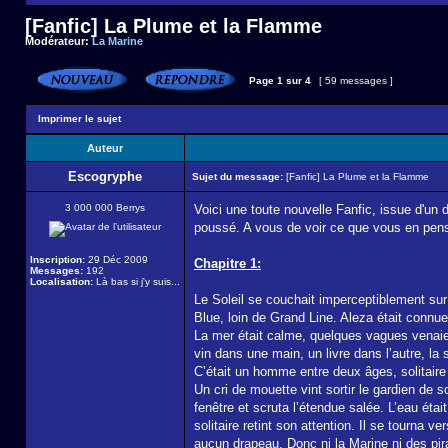
[Fanfic] La Plume et la Flamme
Modérateur:
La Marine
Page
1
sur
4
[ 59 messages ]
Imprimer le sujet
Auteur
Escogryphe
Sujet du message:
[Fanfic] La Plume et la Flamme
3 000 000 Berrys
Voici une toute nouvelle Fanfic, issue d'un 
poussé. A vous de voir ce que vous en pens
Inscription:
29 Déc 2009
Chapitre 1:
Messages:
192
Localisation:
Là bas si j'y suis...
Le Soleil se couchait imperceptiblement sur 
Blue, loin de Grand Line. Aleza était connue 
La mer était calme, quelques vagues venaient
vin dans une main, un livre dans l’autre, la
C’était un homme entre deux âges, solitaire e
Un cri de mouette vint sortir le gardien de s
fenêtre et scruta l’étendue salée. L’eau ét
solitaire retint son attention. Il se tourna v
aucun drapeau. Donc ni la Marine ni des pi