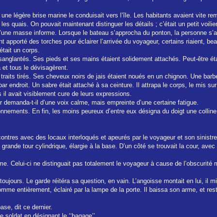
 une légère brise marine le conduisait vers l’île. Les habitants avaient vite re
les quais. On pouvait maintenant distinguer les détails ; c’était un petit voili
d’une masse informe. Lorsque le bateau s’approcha du ponton, la personne s’affai
t apporté des torches pour éclairer l’arrivée du voyageur, certains riaient, be
était un corps.
anglantés. Ses pieds et ses mains étaient solidement attachés. Peut-être éta
 et tous le dévisagèrent.
traits tirés. Ses cheveux noirs de jais étaient noués en un chignon. Une barbe
ar endroit. Un sabre était attaché à sa ceinture. Il attrapa le corps, le mis s
 il avait visiblement cure de leurs expressions.
ur demanda-t-il d’une voix calme, mais empreinte d’une certaine fatigue.
onnements. En fin, les moins peureux d’entre eux désigna du doigt une colline 
contres avec des locaux interloqués et apeurés par le voyageur et son sinistre
rande tour cylindrique, élargie à la base. D’un côté se trouvait la cour, avec 
e. Celui-ci ne distinguait pas totalement le voyageur à cause de l’obscurité 
toujours. Le garde réitéra sa question, en vain. L’angoisse montait en lui, il 
l’homme entièrement, éclairé par la lampe de la porte. Il baissa son arme, et 
se, dit ce dernier.
le soldat en désignant le ‘‘bagage’’.