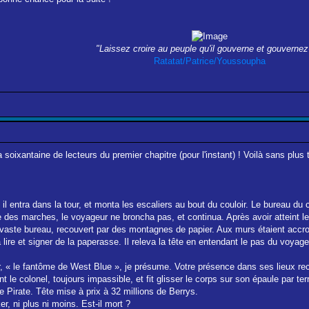
"Laissez croire au peuple qu'il gouverne et gouvernez-
Ratatat
/Patrice
/Youssoupha
 soixantaine de lecteurs du premier chapitre (pour l'instant) ! Voilà sans plus t
 entra dans la tour, et monta les escaliers au bout du couloir. Le bureau du 
des marches, le voyageur ne broncha pas, et continua. Après avoir atteint le 
aste bureau, recouvert par des montagnes de papier. Aux murs étaient accroc
 lire et signer de la paperasse. Il releva la tête en entendant le pas du voyage
r, « le fantôme de West Blue », je présume. Votre présence dans ses lieux re
le colonel, toujours impassible, et fit glisser le corps sur son épaule par ter
e Pirate. Tête mise à prix à 32 millions de Berrys.
er, ni plus ni moins. Est-il mort ?