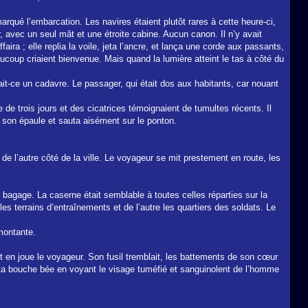
marqué l’embarcation. Les navires étaient plutôt rares à cette heure-ci,
er, avec un seul mât et une étroite cabine. Aucun canon. Il n’y avait
ra ; elle replia la voile, jeta l’ancre, et lança une corde aux passants,
aucoup criaient bienvenue. Mais quand la lumière atteint le tas à côté du
it-ce un cadavre. Le passager, qui était dos aux habitants, car nouant
 de trois jours et des cicatrices témoignaient de tumultes récents. Il
ur son épaule et sauta aisément sur le ponton.
de l’autre côté de la ville. Le voyageur se mit prestement en route, les
 bagage. La caserne était semblable à toutes celles réparties sur la
les terrains d’entraînements et de l’autre les quartiers des soldats. Le
montante.
mit en joue le voyageur. Son fusil tremblait, les battements de son cœur
resta bouche bée en voyant le visage tuméfié et sanguinolent de l’homme