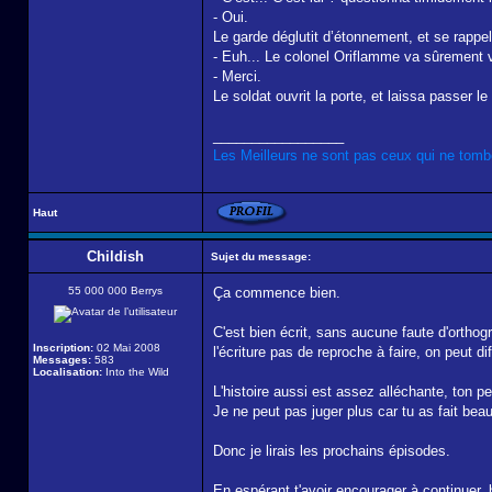
- Oui.
Le garde déglutit d’étonnement, et se rap
- Euh... Le colonel Oriflamme va sûrement 
- Merci.
Le soldat ouvrit la porte, et laissa passer 
_________________
Les Meilleurs ne sont pas ceux qui ne tombe
Haut
Childish
Sujet du message:
55 000 000 Berrys
Ça commence bien.
C'est bien écrit, sans aucune faute d'orthog
Inscription:
02 Mai 2008
l'écriture pas de reproche à faire, on peut di
Messages:
583
Localisation:
Into the Wild
L'histoire aussi est assez alléchante, ton p
Je ne peut pas juger plus car tu as fait bea
Donc je lirais les prochains épisodes.
En espérant t'avoir encourager à continuer, 