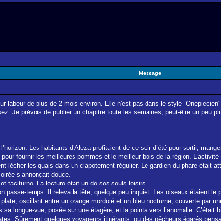
Message
dur labeur de plus de 2 mois environ. Elle n'est pas dans le style "Onepiecien"
ez. Je prévois de publier un chapitre toute les semaines, peut-être un peu p
l’horizon. Les habitants d’Aleza profitaient de ce soir d’été pour sortir, mange
pour fournir les meilleures pommes et le meilleur bois de la région. L’activité 
 lécher les quais dans un clapotement régulier. Le gardien du phare était attab
 soirée s’annonçait douce.
t taciturne. La lecture était un de ses seuls loisirs.
on passe-temps. Il releva la tête, quelque peu inquiet. Les oiseaux étaient le 
ait plate, oscillant entre un orange mordoré et un bleu nocturne, couverte par
ers sa longue-vue, posée sur une étagère, et la pointa vers l’anomalie. C’était bi
rates. Sûrement quelques voyageurs itinérants, ou des pêcheurs égarés pensa 