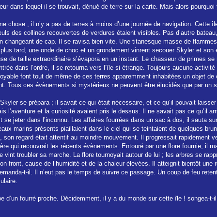
eur dans lequel il se trouvait, dénué de terre sur la carte. Mais alors pourquoi 
ême chose ; il n’y a pas de terres à moins d’une journée de navigation. Cette îl
euls des collines recouvertes de verdures étaient visibles. Pas d’autre bate
 en changeant de cap. Il se ravisa bien vite. Une titanesque masse de flammes s
lus tard, une onde de choc et un grondement vinrent secouer Skyler et son e
 de taille extraordinaire s’évapora en un instant. Le chasseur de primes se 
rée dans l’ordre, il se retourna vers l’île si étrange. Toujours aucune activit
croyable font tout de même de ces terres apparemment inhabitées un objet de c
ment. Tous ces évènements si mystérieux ne peuvent être élucidés que par un 
kyler se prépara ; il savait ce qui était nécessaire, et ce qu’il pouvait laisser
s l’aventure et la curiosité avaient pris le dessus. Il ne savait pas ce qu’il arri
it se jeter dans l’inconnu. Les affaires fourrées dans un sac à dos, il sauta s
aux marins présents piaillaient dans le ciel qui se teintaient de quelques brum
, son regard était attentif au moindre mouvement. Il progressait rapidement ver
re qui recouvrait les récents évènements. Entouré par une flore fournie, il mar
vint troubler sa marche. La flore tournoyait autour de lui ; les arbres se rapp
n front, cause de l’humidité et de la chaleur élevées. Il atteignit bientôt une 
demanda-t-il. Il n’eut pas le temps de suivre ce passage. Un coup de feu retentit
ulaire.
mbe d’un fourré proche. Décidemment, il y a du monde sur cette île ! songea-t-