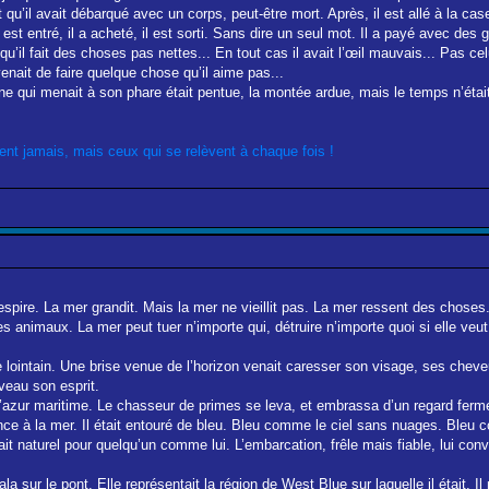
u’il avait débarqué avec un corps, peut-être mort. Après, il est allé à la case
 est entré, il a acheté, il est sorti. Sans dire un seul mot. Il a payé avec de
qu’il fait des choses pas nettes... En tout cas il avait l’œil mauvais... Pas cel
venait de faire quelque chose qu’il aime pas...
line qui menait à son phare était pentue, la montée ardue, mais le temps n’étai
nt jamais, mais ceux qui se relèvent à chaque fois !
pire. La mer grandit. Mais la mer ne vieillit pas. La mer ressent des choses. 
s animaux. La mer peut tuer n’importe qui, détruire n’importe quoi si elle veu
 lointain. Une brise venue de l’horizon venait caresser son visage, ses cheveux
veau son esprit.
 l’azur maritime. Le chasseur de primes se leva, et embrassa d’un regard fermé
fiance à la mer. Il était entouré de bleu. Bleu comme le ciel sans nuages. Bl
ait naturel pour quelqu’un comme lui. L’embarcation, frêle mais fiable, lui conv
tala sur le pont. Elle représentait la région de West Blue sur laquelle il était. I