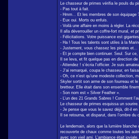
Le chasseur de primes vérifia le pouls du pira
- Pas tout à fait.
- Hmm... Et les membres de son équipage 
- Eux oui. Morts ou enfuis.
- Voilà une affaire en moins à régler. La r
Il alla déverrouiller un coffre-fort mural, et 
- Félicitations. Votre puissance est gigantesq
- Ha ! Tous les talents sont utiles à la Mari
- Justement, vous chassez les pirates et...
- Et je compte bien continuer. Seul. Sur ce, 
Il se leva, et fit quelque pas en direction de 
- Attendez ! s’écria l’officier. Je suis amate
- J’ai remarqué, coupa le chasseur, en fai
- Oh, ce n’est qu’une modeste collection, ma
Skyler sortit son arme de son fourreau et le
bretteur. Elle était dans son ensemble fine
- Son nom est « Silver Feather ».
- L’un des 21 Grands Sabres ! Comment l’a
Le chasseur de primes esquissa un sourire.
- Je pense que vous le savez déjà, dit-il e
Il se retourna, et disparut, dans l’ombre du c
Le lendemain, alors que la lumière blanche d
recouverte de chaux comme toutes les autres
avec son vieil ami. L’ambiance était joviale,