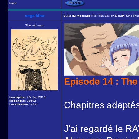
Haut
ange bleu
Sujet du message:
Re: The Seven Deadly Sins [An
The old man
Episode 14 : The
Inscription:
05 Jan 2004
Messages:
31582
Chapitres adaptés
Localisation:
Joker
J'ai regardé le RA