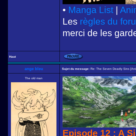
•
Manga List
|
Ani
Les
règles du for
merci de les garde
Haut
ange bleu
Sujet du message:
Re: The Seven Deadly Sins [An
The old man
Episode 12 : A S