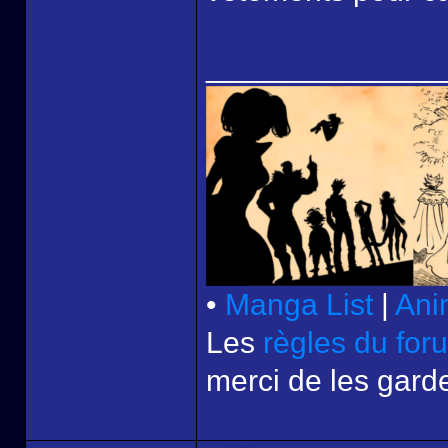
______________
•
Manga List
|
Ani
Les
règles du for
merci de les garde