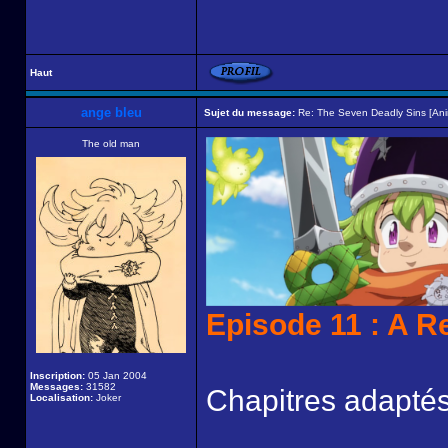
Haut
ange bleu
Sujet du message:
Re: The Seven Deadly Sins [An
The old man
Episode 11 : A R
Inscription:
05 Jan 2004
Messages:
31582
Chapitres adaptés
Localisation:
Joker