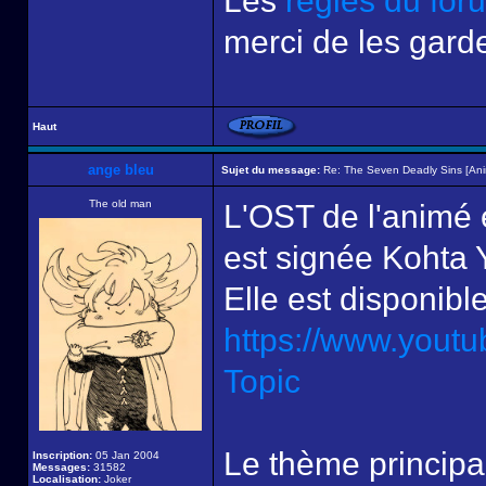
Les
règles du for
merci de les garde
Haut
ange bleu
Sujet du message:
Re: The Seven Deadly Sins [An
The old man
L'OST de l'animé e
est signée Kohta 
Elle est disponible 
https://www.yout
Topic
Le thème principa
Inscription:
05 Jan 2004
Messages:
31582
Localisation:
Joker