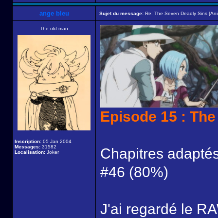
ange bleu
Sujet du message:
Re: The Seven Deadly Sins [An
The old man
Episode 15 : The
Inscription:
05 Jan 2004
Messages:
31582
Chapitres adaptés
Localisation:
Joker
#46 (80%)
J'ai regardé le RA