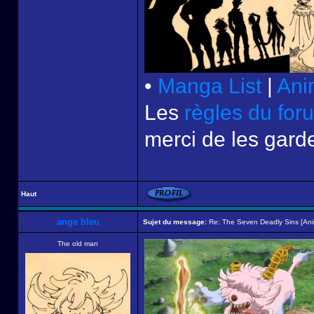
•
Manga List
|
Ani
Les
règles du for
merci de les garde
Haut
ange bleu
Sujet du message:
Re: The Seven Deadly Sins [An
The old man