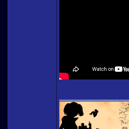
______________