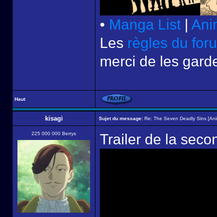
•
Manga List
|
Ani
Les
règles du for
merci de les garde
Haut
kisagi
Sujet du message:
Re: The Seven Deadly Sins [An
225 000 000 Berrys
Trailer de la secon