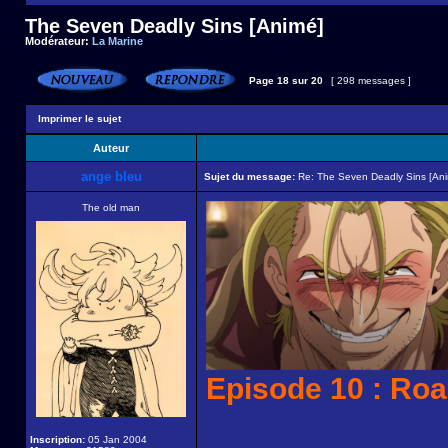
The Seven Deadly Sins [Animé]
Modérateur:
La Marine
Page
18
sur
20
[ 298 messages ]
Imprimer le sujet
Auteur
ange bleu
Sujet du message:
Re: The Seven Deadly Sins [An
The old man
Episode 10 : Roa
Inscription:
05 Jan 2004