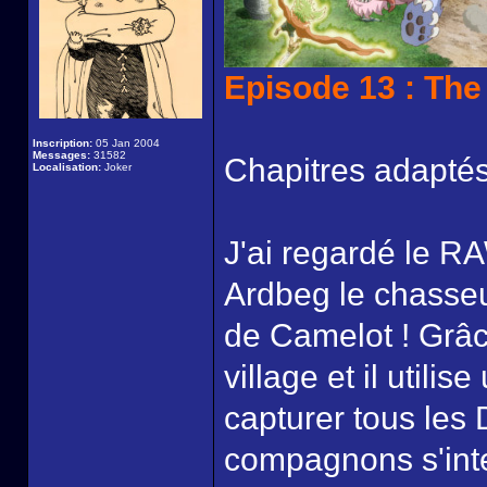
Episode 13 : Th
Inscription:
05 Jan 2004
Messages:
31582
Chapitres adaptés
Localisation:
Joker
J'ai regardé le RA
Ardbeg le chasseu
de Camelot ! Grâce
village et il util
capturer tous les
compagnons s'inte