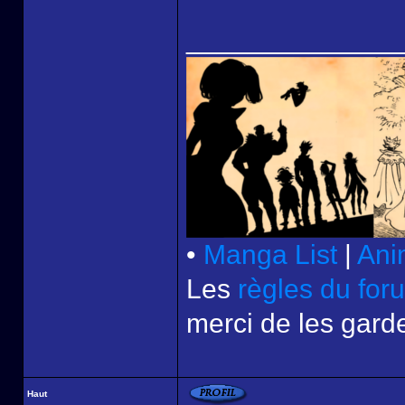
______________
•
Manga List
|
Ani
Les
règles du for
merci de les garde
Haut