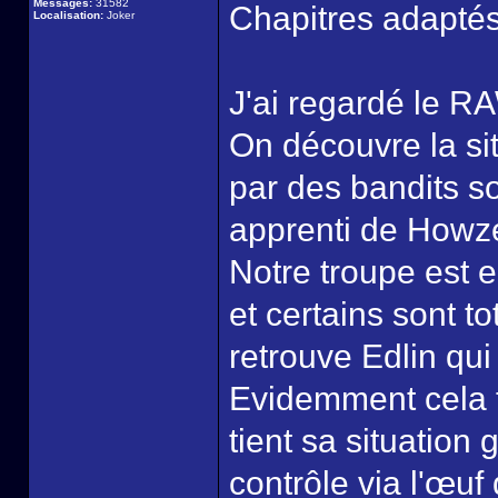
Messages:
31582
Chapitres adaptés
Localisation:
Joker
J'ai regardé le RA
On découvre la sit
par des bandits so
apprenti de Howze
Notre troupe est 
et certains sont 
retrouve Edlin qui
Evidemment cela t
tient sa situation
contrôle via l'œuf q