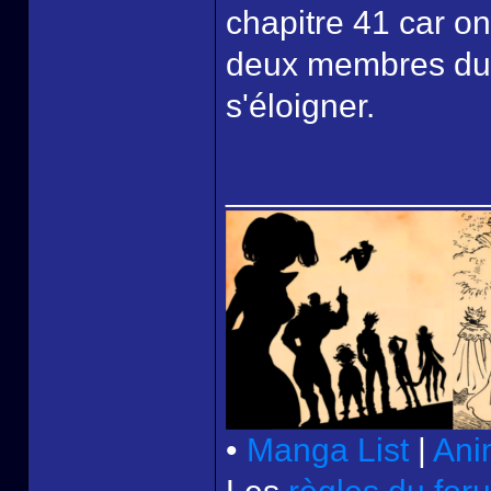
chapitre 41 car on
deux membres du v
s'éloigner.
______________
•
Manga List
|
Ani