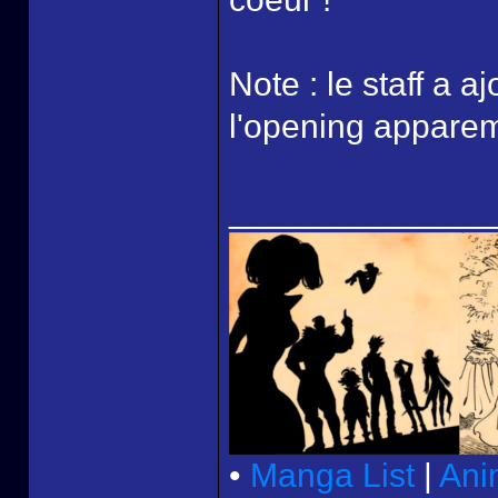
Note : le staff a 
l'opening appare
______________
•
Manga List
|
Ani