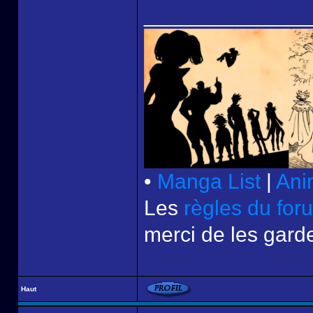
______________
•
Manga List
|
Ani
Les
règles du for
merci de les garde
Haut