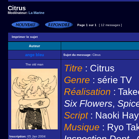
Citrus
Modérateur:
La Marine
Page
1
sur
1
[ 12 messages ]
Imprimer le sujet
Auteur
ange bleu
Sujet du message:
Citrus
The old man
Titre
: Citrus
Genre
: série TV
Réalisation
: Take
Six Flowers
,
Spic
Script
: Naoki Hay
Musique
: Ryo Ta
Inspection Dept.
,
Inscription:
05 Jan 2004