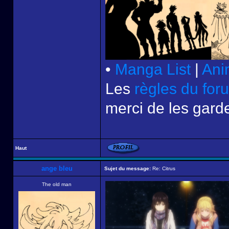
•
Manga List
|
Ani
Les
règles du for
merci de les garde
Haut
ange bleu
Sujet du message:
Re: Citrus
The old man