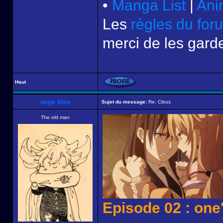
•
Manga List
|
Ani
Les
règles du for
merci de les garde
Haut
ange bleu
Sujet du message:
Re: Citrus
The old man
Episode 02 : one'