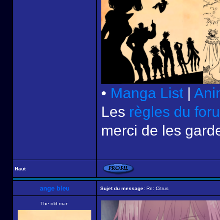
•
Manga List
|
Ani
Les
règles du for
merci de les garde
Haut
ange bleu
Sujet du message:
Re: Citrus
The old man