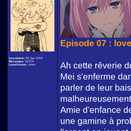
Episode 07 : love 
Inscription:
05 Jan 2004
Messages:
31579
Ah cette rêverie d
Localisation:
Joker
Mei s'enferme dan
parler de leur ba
malheureusement p
Amie d'enfance de 
une gamine à pro