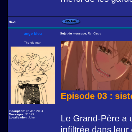
Haut
ange bleu
Sujet du message:
Re: Citrus
The old man
Episode 03 : sist
Inscription:
05 Jan 2004
Messages:
31579
Le Grand-Père a u
Localisation:
Joker
infiltrée dans le