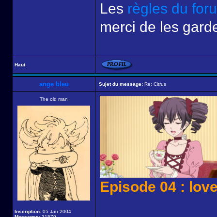
Les
règles du for
merci de les garde
Haut
ange bleu
Sujet du message:
Re: Citrus
The old man
Episode 04 : lov
Inscription:
05 Jan 2004
Messages:
31579