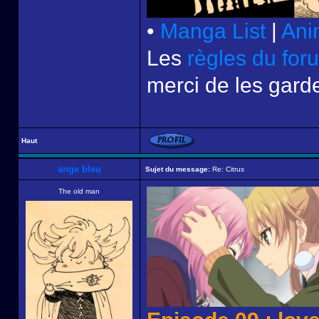
•
Manga List
|
Ani
Les
règles du for
merci de les garde
Haut
ange bleu
Sujet du message:
Re: Citrus
The old man