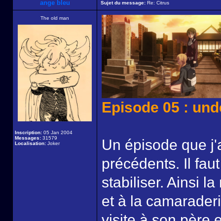
ange bleu
Sujet du message:
Re: Citrus
The old man
Episode 05 : und
Inscription:
05 Jan 2004
Messages:
31579
Un épisode que j'a
Localisation:
Joker
précédents. Il fau
stabiliser. Ainsi 
et à la camaraderi
visite à son père 