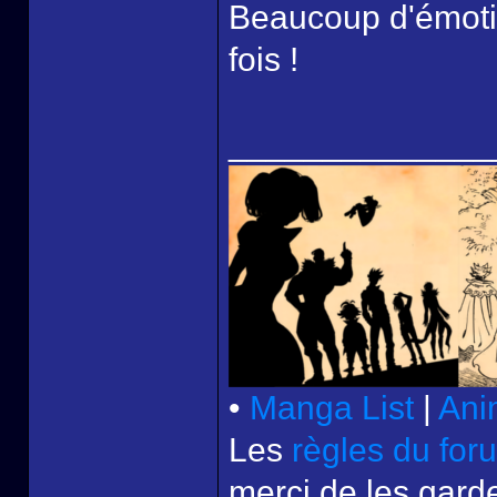
Beaucoup d'émoti
fois !
______________
•
Manga List
|
Ani
Les
règles du for
merci de les garde