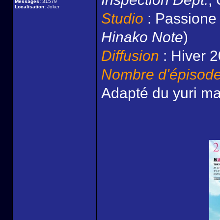
Messages:
31579
Localisation:
Joker
Studio
: Passione 
Hinako Note
)
Diffusion
: Hiver 
Nombre d'épisod
Adapté du yuri 