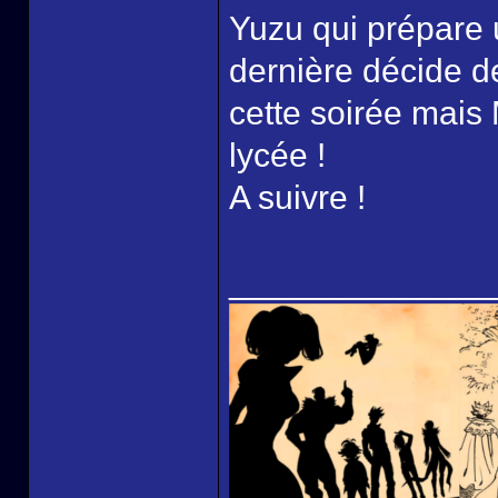
Yuzu qui prépare u
dernière décide d
cette soirée mais M
lycée !
A suivre !
______________