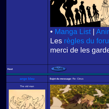
•
Manga List
|
Ani
Les
règles du for
merci de les garde
Haut
ange bleu
Sujet du message:
Re: Citrus
The old man