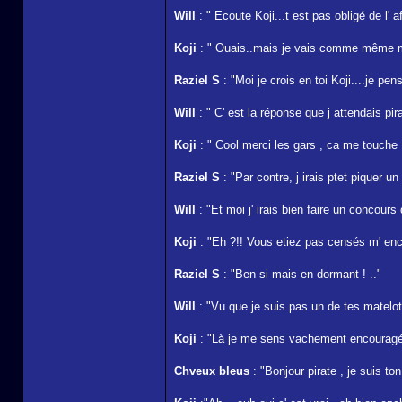
Will
: " Ecoute Koji...t est pas obligé de l' 
Koji
: " Ouais..mais je vais comme même me b
Raziel S
: "Moi je crois en toi Koji....je pen
Will
: " C' est la réponse que j attendais pir
Koji
: " Cool merci les gars , ca me touche .
Raziel S
: "Par contre, j irais ptet piquer u
Will
: "Et moi j' irais bien faire un concours 
Koji
: "Eh ?!! Vous etiez pas censés m' enco
Raziel S
: "Ben si mais en dormant ! .."
Will
: "Vu que je suis pas un de tes matelot
Koji
: "Là je me sens vachement encouragé.
Chveux bleus
: "Bonjour pirate , je suis ton