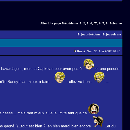
Aller à la page
Précédente
1
,
2
,
3
,
4
,
[5]
,
6
,
7
,
8
Suivante
Sujet précédent
|
Sujet suivant
Posté:
Sam 30 Juin 2007 20:45
de bavardages , merci a Capkevin pour avoir posté
et une pensée
rête Sandy t' as mieux a faire...
..allez va t-en..
...
a casse....mais tant mieux si je la limite tant que ca
as gagné..)...tout est bien ?..eh bien merci bien encore
...et du