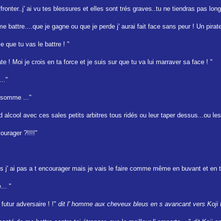
affronter..j' ai vu tes blessures et elles sont trés graves..tu ne tiendras pas lo
attre....que je gagne ou que je perde j' aurai fait face sans peur ! Un pirate 
se que tu vas le battre ! "
ate ! Moi je crois en ta force et je suis sur que tu va lui marraver sa face ! "
.."
n somme ..."
d alcool avec ces sales petits arbitres tous ridés ou leur taper dessus...ou les de
urager ?!!!!"
s j' ai pas a t encourager mais je vais le faire comme même en buvant et en t
.. "
 futur adversaire ! !"
dit l' homme aux cheveux bleus en s avancant vers Koji ta