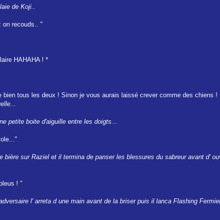
laie de Koji..
z on recouds.. "
 plaire HAHAHA ! *
me bien tous les deux ! Sinon je vous aurais laissé crever comme des chien
lle...
petite boite d'aiguille entre les doigts...
ole..."
e bière sur Raziel et il termina de panser les blessures du sabreur avant d' ouvri
leus ! "
versaire l' arreta d une main avant de la briser puis il lanca Flashing Fermier