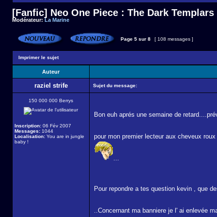
[Fanfic] Neo One Piece : The Dark Templars
Modérateur:
La Marine
Page
5
sur
8
[ 108 messages ]
Imprimer le sujet
Auteur
raziel strife
Sujet du message:
150 000 000 Berrys
Bon euh aprés une semaine de retard....pr
Inscription:
06 Fév 2007
Messages:
1044
pour mon premier lecteur aux cheveux rou
Localisation:
You are in jungle
baby !
...
Pour repondre a tes question kevin , que des
..Concernant ma banniere je l' ai enlevée ma