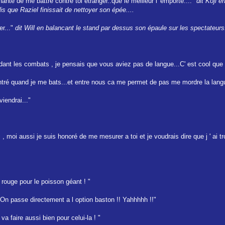
hanté de me battre contre toi étranger..que le meilleur l' emporte...."
dit Koji e
dis que Raziel finissait de nettoyer son épée....
r..."
dit Will en balancant le stand par dessus son épaule sur les spectateurs.
ant les combats , je pensais que vous aviez pas de langue...C' est cool que
entré quand je me bats...et entre nous ca me permet de pas me mordre la lang
iendrai..."
i , moi aussi je suis honoré de me mesurer a toi et je voudrais dire que j ' ai 
on rouge pour le poisson géant ! "
On passe directement a l option baston !! Yahhhhh !!"
a faire aussi bien pour celui-la ! "