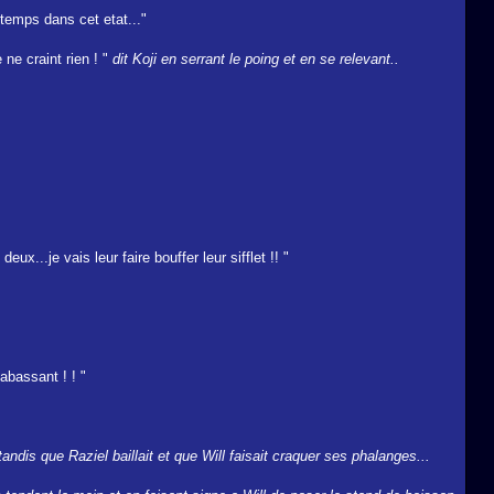
ngtemps dans cet etat..."
ne craint rien ! "
dit Koji en serrant le poing et en se relevant..
ux...je vais leur faire bouffer leur sifflet !! "
abassant ! ! "
ndis que Raziel baillait et que Will faisait craquer ses phalanges...