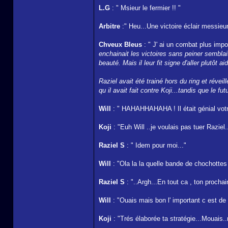
L.G
: " Msieur le fermier !! "
Arbitre
:" Heu...Une victoire éclair messi
Chveux Bleus
: " J' ai un combat plus impo
enchainait les victoires sans peiner semblait
beauté. Mais il leur fit signe d'aller plutôt a
Raziel avait été trainé hors du ring et réve
qu il avait fait contre Koji...tandis que le fu
Will
: " HAHAHHAHAHA ! Il était génial vo
Koji
: "Euh Will ..je voulais pas tuer Raziel.
Raziel S
: " Idem pour moi..."
Will
: "Ola la la quelle bande de chochot
Raziel S
: "..Argh...En tout ca , ton prochai
Will
: "Ouais mais bon l' important c est de 
Koji
: "Trés élaborée ta stratégie...Mouais..ma