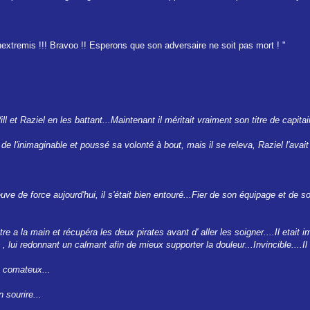
extremis !!! Bravoo !! Esperons que son adversaire ne soit pas mort ! "
l et Raziel en les battant...Maintenant il méritait vraiment son titre de capitai
e l'inimaginable et poussé sa volonté à bout, mais il se releva, Raziel l'avait
uve de force aujourd'hui, il s'était bien entouré...Fier de son équipage et de s
itre a la main et récupéra les deux pirates avant d' aller les soigner....Il etai
, lui redonnant un calmant afin de mieux supporter la douleur...Invincible....Il 
s comateux...
n sourire...