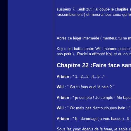
suspens ?....euh zut j' ai coupé le chapitre 
rassemblement ) et merci a tous ceux qui lise
Aprés ce léger interméde ( menteur..tu ne m'
Koji s est battu contre Will l homme poisso
pas petit )...Raziel a affronté Koji et au c
Chapitre 22 :Faire face sa
Arbitre
: " 1...2...3...4...5..."
Will
: " Grr tu fous quoi là hein ? "
Arbitre
: " je compte ! Je compte ! Me tapez 
Will
: " Ok mais pas d'entourloupes hein ! "
Arbitre
: " 8...dommage( a voix basse )...9..
Sous les yeux ébahis de la foule, le sable ép