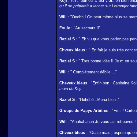
Koji
:"Ah ...euh oui c' est vrai...eh bien enc
qu il se préparait a lancer sur l etranger tan
Will
: "Ooohh ! On peut même plus se marre
Foule
: "Au secours !!"
Raziel S
: " Eh vu que vous parlez pas pend
Chveux bleus
: " En fait je suis trés conc
Raziel S
: " Tres bonne idée !! Je m en souv
Will
: " Complétement débile...."
Cheveux bleus
: "Enfin bon , Capitaine Koj
main de Koji
Raziel S
: "Héhéhé...Merci bien.."
Groupe de Papys Arbitres
: "Fiiiiii ! Cart
Will
: "Ahahahahah Je vous ais retrouvés ! 
Chveux bleus
: "Ouaip mais j espere qu on v