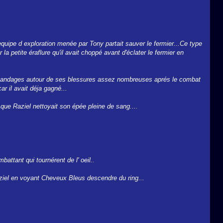
equipe d exploration menée par Tony partait sauver le fermier...Ce type
la petite éraflure qu'il avait choppé avant d'éclater le fermier en
r des bandages autour de ses blessures assez nombreuses aprés le combat
car il avait déja gagné...
s que Raziel nettoyait son épée pleine de sang....
ttant qui tournérent de l' oeil..
ziel en voyant Cheveux Bleus descendre du ring...