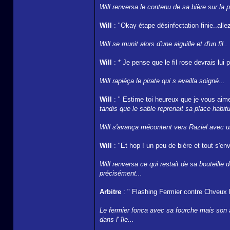
Will renversa le contenu de sa bière sur la p
Will
: "Okay étape désinfectation finie..alle
Will se munit alors d'une aiguille et d'un fil..
Will
: * Je pense que le fil rose devrais lui
Will rapiéça le pirate qui s eveilla soigné...
Will
: " Estime toi heureux que je vous ai
tandis que le sable reprenait sa place habitue
Will s'avança mécontent vers Raziel avec une 
Will
: "Et hop ! un peu de bière et tout s'env
Will renversa ce qui restait de sa bouteille d
précisément...
Arbitre
: " Flashing Fermier contre Chveux b
Le fermier fonca avec sa fourche mais son ad
dans l' île...