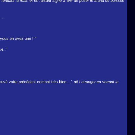
n tendant la main et en faisant signe a Will de poser le stand de boisson
..
 vous en avez une ! "
ue.."
trouvé votre précédent combat trés bien...."
dit l etranger en serrant la