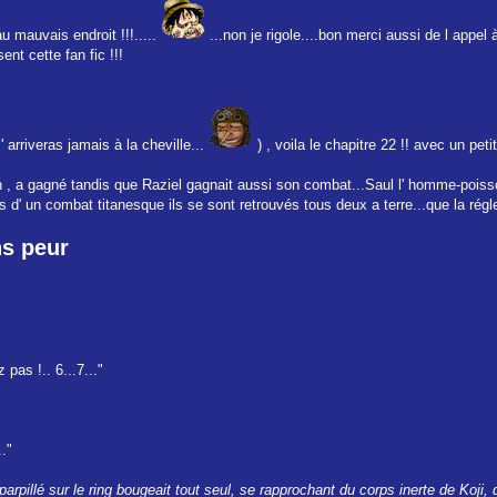
au mauvais endroit !!!.....
...non je rigole....bon merci aussi de l appel 
nt cette fan fic !!!
 arriveras jamais à la cheville...
) , voila le chapitre 22 !! avec un peti
n , a gagné tandis que Raziel gagnait aussi son combat...Saul l' homme-poisso
ours d' un combat titanesque ils se sont retrouvés tous deux a terre...que la ré
ns peur
pas !.. 6...7..."
."
arpillé sur le ring bougeait tout seul, se rapprochant du corps inerte de Koji, 