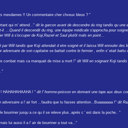
eurs mesdames !! Un commentaire cher chveux bleus ? "
rtant qui m' attend..."
dit le garcon avant de descendre du ring tandis qu une 
-il. ...Quand il descendit du ring, une équipe médicale s'approcha pour soigner 
ider Will à s'occuper de Koji,Raziel et Saul plutôt mals en point...
illé par Will tandis que Koji attendait d etre soigné et il laissa Will enroule
tur adversaire de son capitaine se battait contre le fermier , enfin s' etait battu 
tre combat mais ca manquait de mise a mort !"
dit Will en soignant Koji tandi
.."
tes ! HAHAHAHAAHA ! "
dit l' homme-poisson en donnant une tape aux deux comba
n adversaire a l' air fort ...faudra que tu fasses attention...Buaaaaaaa !"
dit Ra
le bourriner jusqu a ce qu il se releve plus..aprés c ' est dans la poche.. "
is lui aussi il a l' air de bourriner a tout va..."