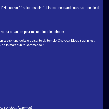
à l' Hitsugaya ( j' ai bon espoir..j' ai lancé une grande attaque mentale de
t retour en arriere pour mieux situer les choses !
n a subi une defaite cuisante du terrible Cheveux Bleus ( qui n' est
gle de la mort subite commence !
qui se releva lentement...