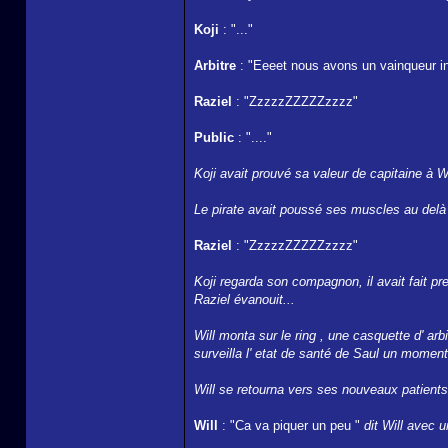
Koji
: "..."
Arbitre
: "Eeeet nous avons un vainqueur in
Raziel
: "ZzzzzZZZZZzzzz"
Public
: "...."
Koji avait prouvé sa valeur de capitaine à Wil
Le pirate avait poussé ses muscles au delà d
Raziel
: "ZzzzzZZZZZzzzz"
Koji regarda son compagnon, il avait fait pre
Raziel évanouit...
Will monta sur le ring , une casquette d' arb
surveilla l' etat de santé de Saul un moment 
Will se retourna vers ses nouveaux patient
Will
: "Ca va piquer un peu "
dit Will avec u