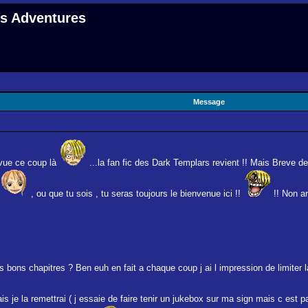
 s Adventures
Message
évue ce coup là
...la fan fic des Dark Templars revient !! Mais Breve 
x
, ou que tu sois , tu seras toujours le bienvenue ici !!
!! Non ar
 bons chapitres ? Ben euh en fait a chaque coup j ai l impression de limiter l
is je la remettrai ( j essaie de faire tenir un jukebox sur ma sign mais c est p