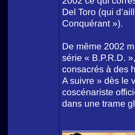
2002 ce qui corre
Del Toro (qui d’ai
Conquérant »).
De même 2002 mar
série « B.P.R.D. 
consacrés à des hi
A suivre » dès le
coscénariste offici
dans une trame gl
______________