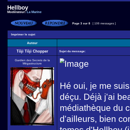
Hellboy
Modérateur:
La Marine
Page
3
sur
8
[ 106 messages ]
Imprimer le sujet
Auteur
Tôji Tôji Chopper
Sujet du message:
Gardien des Secrets de la
Mégastructure
Hé oui, je me suis
déçu. Déjà j'ai b
médiathèque du co
d'ailleurs, bien co
tomes d'Hellboy (j'i