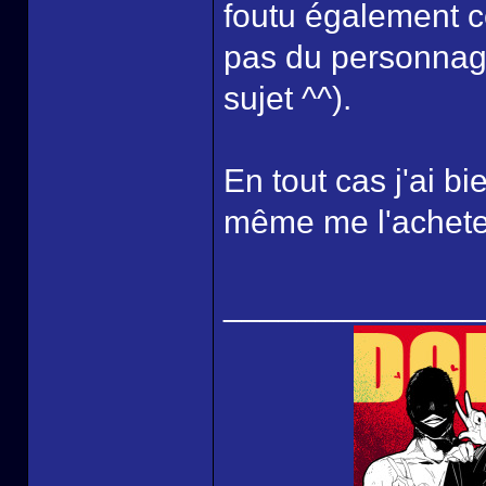
foutu également c
pas du personnage 
sujet ^^).
En tout cas j'ai bi
même me l'acheter
______________