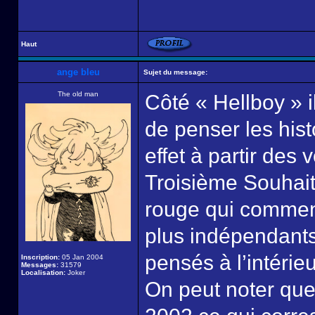
Haut
ange bleu
Sujet du message:
The old man
Côté « Hellboy » i
de penser les hist
effet à partir des
Troisième Souhait 
rouge qui commenc
plus indépendants 
pensés à l’intérieu
Inscription:
05 Jan 2004
Messages:
31579
Localisation:
Joker
On peut noter qu