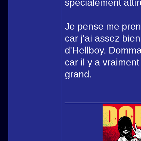
spécialement attir
Je pense me prend
car j'ai assez bie
d'Hellboy. Dommag
car il y a vraimen
grand.
______________