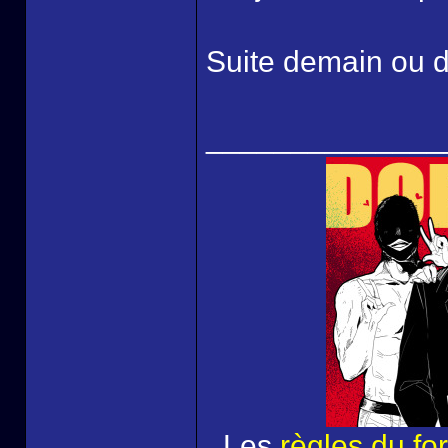
Suite demain ou dè
______________
Les
règles du fo