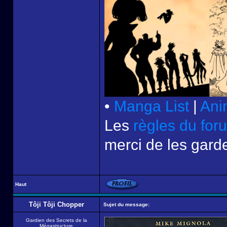
•
Manga List
|
Ani
Les
règles du for
merci de les garde
Haut
Tôji Tôji Chopper
Sujet du message:
Gardien des Secrets de la
Mégastructure