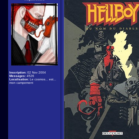
Inscription:
02 Nov 2004
Messages:
4526
Localisation:
Le cosmos... est...
mon campement