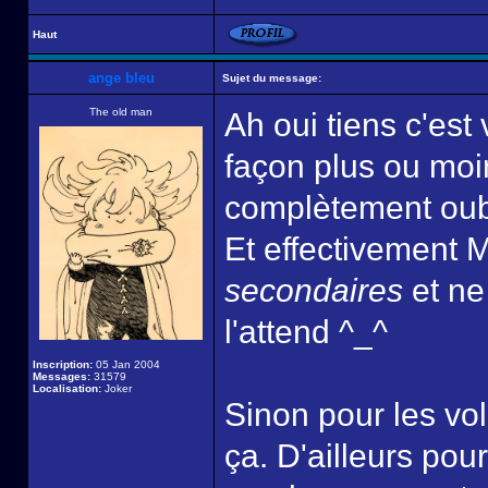
Haut
ange bleu
Sujet du message:
The old man
Ah oui tiens c'est 
façon plus ou moi
complètement oub
Et effectivement 
secondaires
et ne 
l'attend ^_^
Inscription:
05 Jan 2004
Messages:
31579
Localisation:
Joker
Sinon pour les vo
ça. D'ailleurs pou