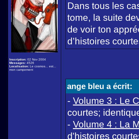
Dans tous les ca
tome, la suite dev
de voir ton appré
d’histoires courte
Inscription:
02 Nov 2004
Messages:
4526
Localisation:
Le cosmos... est...
mon campement
ange bleu a écrit:
-
Volume 3 : Le C
courtes; identiq
-
Volume 4 : La M
d'histoires court