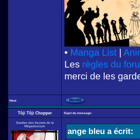
•
Manga List
|
Ani
Les
règles du for
merci de les garde
Haut
Tôji Tôji Chopper
Sujet du message:
Gardien des Secrets de la
Mégastructure
ange bleu a écrit: