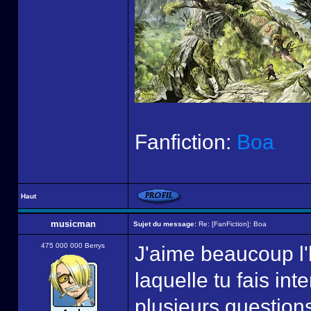
Fanfiction:
Boa
Haut
musicman
Sujet du message:
Re: [FanFiction]: Boa
475 000 000 Berrys
J'aime beaucoup l'h
laquelle tu fais int
plusieurs question