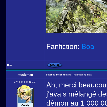
Fanfiction:
Boa
Haut
musicman
Sujet du message:
Re: [FanFiction]: Boa
475 000 000 Berrys
Ah, merci beaucoup
j'avais mélangé des
démon au 1 000 000 