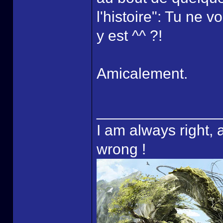
l'histoire": Tu ne 
y est ^^ ?!
Amicalement.
______________
I am always right, 
wrong !