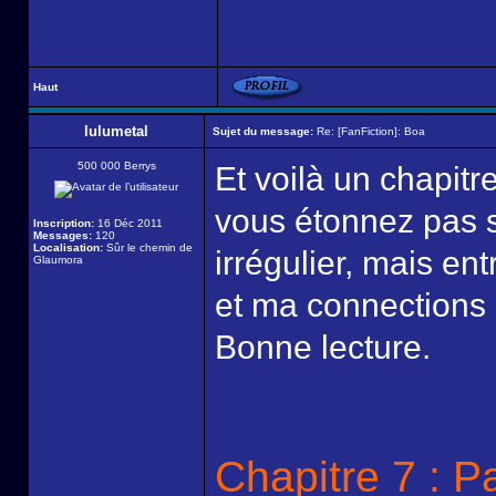
Haut
lulumetal
Sujet du message:
Re: [FanFiction]: Boa
500 000 Berrys
Et voilà un chapit
vous étonnez pas s
Inscription:
16 Déc 2011
Messages:
120
Localisation:
Sûr le chemin de
irrégulier, mais ent
Glaumora
et ma connections e
Bonne lecture.
Chapitre 7 : P