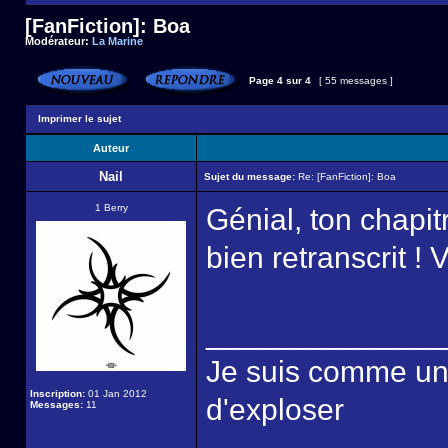
[FanFiction]: Boa
Modérateur:
La Marine
Page
4
sur
4
[ 55 messages ]
Imprimer le sujet
Auteur
Nail
Sujet du message:
Re: [FanFiction]: Boa
1 Berry
Génial, ton chapit
bien retranscrit ! 
______________
Je suis comme une é
Inscription:
01 Jan 2012
d'exploser
Messages:
11