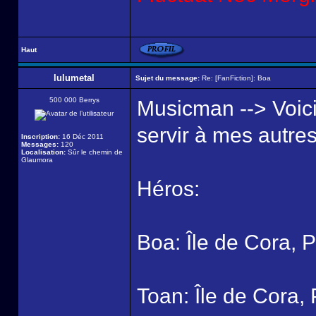
Haut
lulumetal
Sujet du message:
Re: [FanFiction]: Boa
500 000 Berrys
Musicman --> Voici 
servir à mes autres
Inscription:
16 Déc 2011
Messages:
120
Localisation:
Sûr le chemin de
Glaumora
Héros:
Boa: Île de Cora, P
Toan: Île de Cora, 