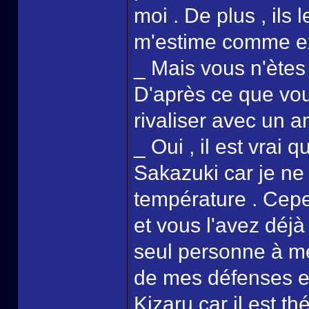
moi . De plus , ils l
m'estime comme e
_ Mais vous n'ètes
D'après ce que vou
rivaliser avec un a
_ Oui , il est vrai 
Sakazuki car je ne 
température . Cepen
et vous l'avez déjà 
seul personne à me 
de mes défenses et 
Kizaru car il est t