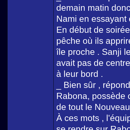
demain matin donc g
Nami en essayant 
En début de soirée
pêche où ils appri
île proche . Sanji le
avait pas de centr
à leur bord .
_ Bien sûr , répond
Rabona, possède c
de tout le Nouvea
À ces mots , l'équi
se rendre sur Rabo