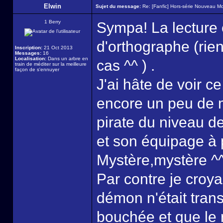
Elwin
Sujet du message:
Re: [Fanfic] Hors-série Nouveau M
1 Berry
Sympa! La lecture e
d'orthographe (rien
Inscription:
21 Oct 2013
Messages:
16
Localisation:
Dans un arbre en
cas ^^ ) .
train de méditer sur la meilleure
façon de s'ennuyer
J'ai hâte de voir ce
encore un peu de m
pirate du niveau d
et son équipage à p
Mystère,mystère ^
Par contre je croya
démon n'était tran
bouchée et que le r