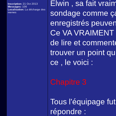
Elwin , sa fait vrai
Inscription:
21 Oct 2013
Messages:
106
Localisation:
La décharge des
sondage comme ça
memes
enregistrés peuvent
Ce VA VRAIMENT la
de lire et commente
trouver un point q
ce , le voici :
Chapitre 3
Tous l'équipage fut
répondre :