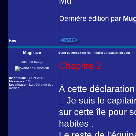
Mû
Dernière édition par
Mug
Haut
Mugikaze
Sujet du message:
Re: [Fanfic] La bataille du vent
500 000 Berrys
Chapitre 2
Inscription:
21 Oct 2013
Messages:
106
Localisation:
La décharge des
À cette déclaration
memes
_ Je suis le capitai
sur cette île pour 
habites .
Le reste de l'équip