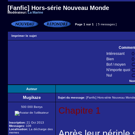
[Fanfic] Hors-série Nouveau Monde
Modérateur:
La Marine
Page
1
sur
1
[ 5 messages ]
Imprimer le sujet
Comment t
Intéressant
Bien
Bof / moyen
N'importe quoi
Nul
Nom
Auteur
Mugikaze
Sujet du message:
[Fanfic] Hors-série Nouveau Mond
500 000 Berrys
Chapitre 1
Inscription:
21 Oct 2013
Messages:
106
Localisation:
La décharge des
Après leur périple
memes