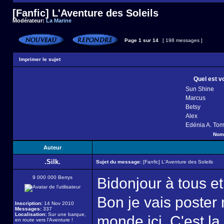
[Fanfic] L'Aventure des Soleils
Modérateur:
La Marine
Page
1
sur
14
[ 198 messages ]
Imprimer le sujet
Quel est v
Sun Shine
Marcus
Betsy
Alex
Edénia A. Tom
Nomb
Auteur
.Silk.
Sujet du message:
[Fanfic] L'Aventure des Soleils
9 000 000 Berrys
Bidonjour à tous et
Bon je vais poste
Inscription:
14 Nov 2010
Messages:
337
Localisation:
Sur une barque,
monde ici. C'est la
en route vers l'Aventure !