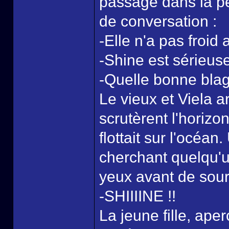
passage dans la pet
de conversation :
-Elle n'a pas froid 
-Shine est sérieus
-Quelle bonne blag
Le vieux et Viela ar
scrutèrent l'horizo
flottait sur l'océa
cherchant quelqu'un
yeux avant de souri
-SHIIIINE !!
La jeune fille, ape