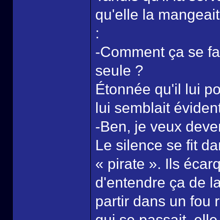
qu'elle la mangeait
:
-Comment ça se fait
seule ?
Étonnée qu'il lui p
lui semblait évident
-Ben, je veux deven
Le silence se fit d
« pirate ». Ils écar
d'entendre ça de l
partir dans un fou
qui se passait, ell