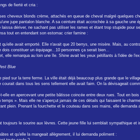
gs de fierté et cria :
, ses cheveux blonds crème, attachés en queue de cheval malgré quelques cheveu
u'une jupe pantalon blanche. A sa ceinture était accrochée à sa gauche une ép
 laissa dériver, ne sachant pas utiliser les rames et étant trop stupide pour s
nsa tout en entendant son estomac crier famine :
u'elle avait emporté. Elle n'avait que 20 berrys, une misère. Mais, au contrai
je dois constituer un équipage...10 personnes ça serait bien...
t, elle remarqua au loin une île. Shine avait les yeux pétillants à l'idée de l'e
West Blue
pied sur la terre ferme. La ville était déjà beaucoup plus grande que le villa
 courait dans tous les sens tellement elle avait faim. On la dévisageait comme 
ria-t-elle en apercevant une petite bâtisse coincée entre deux rues. Tout en bo
on temps ». Mais elle ne s'aperçut jamais de ces détails qui faisaient le charm
aurant plein. Prenant la fourchette et le couteau dans ses mains, elle demand
t toujours le sourire aux lèvres. Cette jeune fille lui semblait sympathique et i
pâtes et qu'elle la mangeait allègrement, il lui demanda poliment :
est toute seule ?