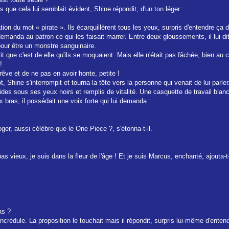
rs que cela lui semblait évident, Shine répondit, d'un ton léger :
ation du mot « pirate ». Ils écarquillèrent tous les yeux, surpris d'entendre ça
manda au patron ce qui les faisait marrer. Entre deux gloussements, il lui di
l pour être un monstre sanguinaire.
it que c'est de elle qu'ils se moquaient. Mais elle n'était pas fâchée, bien au co
!
rêve et de ne pas en avoir honte, petite !
t, Shine s'interrompit et tourna la tête vers la personne qui venait de lui parle
rides sous ses yeux noirs et remplis de vitalité. Une casquette de travail bla
 bras, il possédait une voix forte qui lui demanda :
ger, aussi célèbre que le One Piece ?, s'étonna-t-il.
as vieux, je suis dans la fleur de l'âge ! Et je suis Marcus, enchanté, ajouta-t
as ?
ncrédule. La proposition le touchait mais il répondit, surpris lui-même d'enten