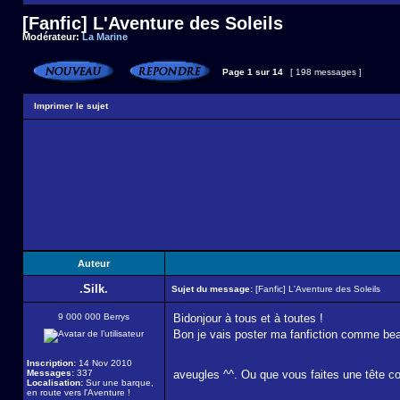
[Fanfic] L'Aventure des Soleils
Modérateur:
La Marine
Page
1
sur
14
[ 198 messages ]
Imprimer le sujet
Auteur
.Silk.
Sujet du message:
[Fanfic] L'Aventure des Soleils
9 000 000 Berrys
Bidonjour à tous et à toutes !
Bon je vais poster ma fanfiction comme beau
Inscription:
14 Nov 2010
Messages:
337
aveugles ^^. Ou que vous faites une tête c
Localisation:
Sur une barque,
en route vers l'Aventure !