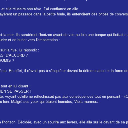
et elle réussira son rêve. J'ai confiance en elle.
 frayèrent un passage dans la petite foule, ils entendirent des bribes de convers
t la mer. Ils scrutèrent l'horizon avant de voir au loin une barque qui flottait
rire et de hurler vers l'embarcation :
ur la rive, lui répondit :
PAS, D'ACCORD ?
ROMIS ?
ému. En effet, il n'avait pas à s'inquiéter devant la détermination et la force de
tout en lui disant :
IEN SE PASSER !
nte, voyant qu'elle ne réfléchissait pas aux conséquences tout en pensant : «Q
au loin. Malgré ses yeux qui étaient humides, Viela murmura :
 l'horizon. Décidée, avec un sourire aux lèvres, elle alla sur le devant de sa pe