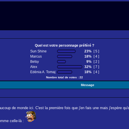
Quel est votre personnage préféré ?
Sun Shine
23%
[ 5 ]
Marcus
18%
[ 4 ]
Betsy
9%
[ 2 ]
Alex
32%
[ 7 ]
Edénia A. Tomaj
18%
[ 4 ]
Nombre total de votes : 22
Message
coup de monde ici. C'est la première fois que j'en fais une mais j'espère qu'e
omme celle-là :