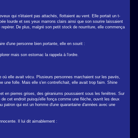
x qui n'étaient pas attachés, flottaient au vent. Elle portait un t-
ée lourde et ses yeux marrons clairs ainsi que son sourire laissaient
e repérer. De plus, malgré son petit stock de nourriture, elle commença
re d'une personne bien portante, elle en sourit :
xplorer mais son estomac la rappela à l'ordre.
ge où elle avait vécu. Plusieurs personnes marchaient sur les pavés,
une folle. Mais elle s'en contrefichait, elle avait trop faim. Shine
is et en pierres grises, des géraniums poussaient sous les fenêtres. Sur
e de cet endroit puisqu'elle fonça comme une flèche, ouvrit les deux
a au patron qui est un homme d'une quarantaine d'années avec une
nnocente. Il lui dit aimablement :