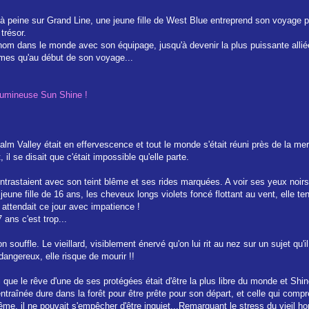
à peine sur Grand Line, une jeune fille de West Blue entreprend son voyage p
trésor.
 nom dans le monde avec son équipage, jusqu'à devenir la plus puissante allié
mes qu'au début de son voyage...
 lumineuse Sun Shine !
 Calm Valley était en effervescence et tout le monde s'était réuni près de la m
il se disait que c'était impossible qu'elle parte.
staient avec son teint blême et ses rides marquées. A voir ses yeux noirs, il é
jeune fille de 16 ans, les cheveux longs violets foncé flottant au vent, elle tent
 attendait ce jour avec impatience !
 ans c'est trop...
 son souffle. Le vieillard, visiblement énervé qu'on lui rit au nez sur un sujet qu
 dangereux, elle risque de mourir !!
ai que le rêve d'une de ses protégées était d'être la plus libre du monde et Shin
 entraînée dure dans la forêt pour être prête pour son départ, et celle qui compr
 même, il ne pouvait s'empêcher d'être inquiet...Remarquant le stress du vieil 