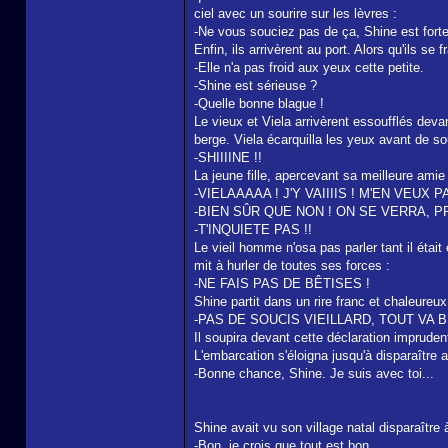
ciel avec un sourire sur les lèvres :
-Ne vous souciez pas de ça, Shine est forte 
Enfin, ils arrivèrent au port. Alors qu'ils se
-Elle n'a pas froid aux yeux cette petite.
-Shine est sérieuse ?
-Quelle bonne blague !
Le vieux et Viela arrivèrent essoufflés devan
berge. Viela écarquilla les yeux avant de sou
-SHIIIINE !!
La jeune fille, apercevant sa meilleure amie s
-VIELAAAAA ! J'Y VAIIIIS ! M'EN VEUX 
-BIEN SÛR QUE NON ! ON SE VERRA, P
-T'INQUIETE PAS !!
Le vieil homme n'osa pas parler tant il était 
mit à hurler de toutes ses forces :
-NE FAIS PAS DE BÊTISES !
Shine partit dans un rire franc et chaleureux 
-PAS DE SOUCIS VIEILLARD, TOUT VA B
Il soupira devant cette déclaration imprude
L'embarcation s'éloigna jusqu'à disparaître 
-Bonne chance, Shine. Je suis avec toi...
Shine avait vu son village natal disparaître à
-Bon, je crois que tout est bon.