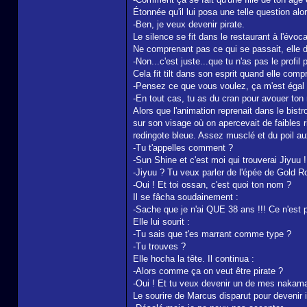
Étonnée qu'il lui posa une telle question alo
-Ben, je veux devenir pirate.
Le silence se fit dans le restaurant à l'évoc
Ne comprenant pas ce qui se passait, elle de
-Non...c'est juste...que tu n'as pas le profi
Cela fit tilt dans son esprit quand elle compr
-Pensez ce que vous voulez, ça m'est égal 
-En tout cas, tu as du cran pour avouer ton 
Alors que l'animation reprenait dans le bistro
sur son visage où on apercevait de faibles 
redingote bleue. Assez musclé et du poil aux
-Tu t'appelles comment ?
-Sun Shine et c'est moi qui trouverai Jiyuu !
-Jiyuu ? Tu veux parler de l'épée de Gold Ro
-Oui ! Et toi ossan, c'est quoi ton nom ?
Il se fâcha soudainement :
-Sache que je n'ai QUE 38 ans !!! Ce n'est p
Elle lui sourit :
-Tu sais que t'es marrant comme type ?
-Tu trouves ?
Elle hocha la tête. Il continua :
-Alors comme ça on veut être pirate ?
-Oui ! Et tu veux devenir un de mes nakam
Le sourire de Marcus disparut pour devenir i