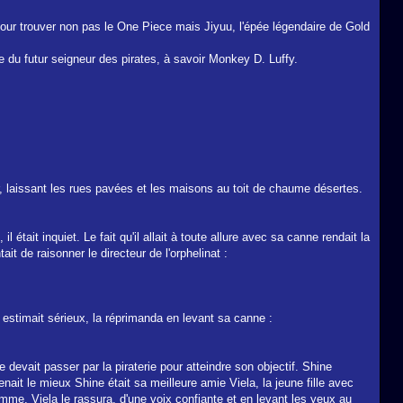
our trouver non pas le One Piece mais Jiyuu, l'épée légendaire de Gold
e du futur seigneur des pirates, à savoir Monkey D. Luffy.
er, laissant les rues pavées et les maisons au toit de chaume désertes.
tait inquiet. Le fait qu'il allait à toute allure avec sa canne rendait la
ait de raisonner le directeur de l'orphelinat :
'il estimait sérieux, la réprimanda en levant sa canne :
e devait passer par la piraterie pour atteindre son objectif. Shine
enait le mieux Shine était sa meilleure amie Viela, la jeune fille avec
homme, Viela le rassura, d'une voix confiante et en levant les yeux au