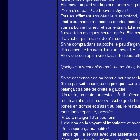
Elle posa un pied sur la proue, serra ses poin
-Yosh c'est parti ! Je trouverai Jiyuu !
Tout en affirmant son désir le plus profond
shirt bleu marine à manches courtes ainsi q
voir sa bonne humeur et son entrain. Elle se
à avoir faim quelques heures après. Elle pe
-La vache, j'ai la dalle. Je n'ai que...
Shine compta dans sa poche le peu d'argent q
-Pas grave, je trouverai bien un trésor ! Et 
Alors que son optimisme faisait toujours effe
Quelques instants plus tard...Ile de Vicer, 
Shine descendait de sa barque pour poser le 
Shine passait inaperçue ou presque, car elle
balançait sa tête de droite à gauche.
-Un resto, un resto, un resto...LÀ !!!, s'éc
l'écriteau, il était marqué « L'Auberge du b
portes en trombe et s'assit au bar, le rest
moustache épaisse, pressée :
-Vite, à manger ! J'ai très faim !
Il gloussa en la voyant si impatiente et ayan
-Je t'apporte ça ma petite !
Tandis qu'il la servait avec une assiette de 
-Comment ça se fait qu'une fille de ton âge 