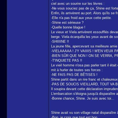
ciel avec un sourire sur les lèvres :
-Ne vous souciez pas de ça, Shine est forte 
Enfin, ils arrivèrent au port. Alors qu'ils se
-Elle n'a pas froid aux yeux cette petite.
-Shine est sérieuse ?
-Quelle bonne blague !
Le vieux et Viela arrivèrent essoufflés devan
berge. Viela écarquilla les yeux avant de sou
-SHIIIINE !!
La jeune fille, apercevant sa meilleure amie s
-VIELAAAAA ! J'Y VAIIIIS ! M'EN VEUX 
-BIEN SÛR QUE NON ! ON SE VERRA, P
-T'INQUIETE PAS !!
Le vieil homme n'osa pas parler tant il était 
mit à hurler de toutes ses forces :
-NE FAIS PAS DE BÊTISES !
Shine partit dans un rire franc et chaleureux 
-PAS DE SOUCIS VIEILLARD, TOUT VA B
Il soupira devant cette déclaration imprude
L'embarcation s'éloigna jusqu'à disparaître 
-Bonne chance, Shine. Je suis avec toi...
Shine avait vu son village natal disparaître à
-Bon, je crois que tout est bon.