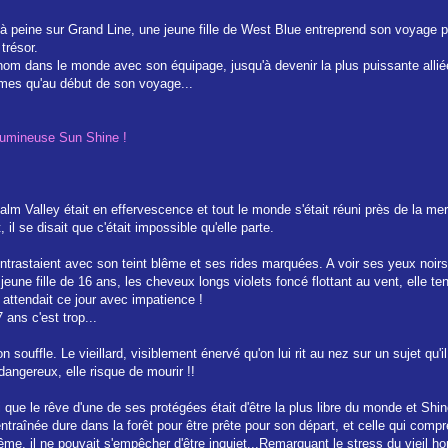
à peine sur Grand Line, une jeune fille de West Blue entreprend son voyage p
trésor.
 nom dans le monde avec son équipage, jusqu'à devenir la plus puissante allié
mes qu'au début de son voyage...
 lumineuse Sun Shine !
 Calm Valley était en effervescence et tout le monde s'était réuni près de la m
il se disait que c'était impossible qu'elle parte.
staient avec son teint blême et ses rides marquées. A voir ses yeux noirs, il é
jeune fille de 16 ans, les cheveux longs violets foncé flottant au vent, elle tent
 attendait ce jour avec impatience !
 ans c'est trop...
 son souffle. Le vieillard, visiblement énervé qu'on lui rit au nez sur un sujet qu
 dangereux, elle risque de mourir !!
ai que le rêve d'une de ses protégées était d'être la plus libre du monde et Shin
 entraînée dure dans la forêt pour être prête pour son départ, et celle qui compr
 même, il ne pouvait s'empêcher d'être inquiet...Remarquant le stress du vieil 