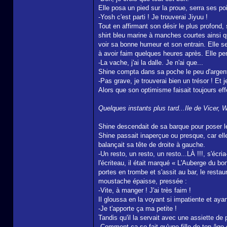
Elle posa un pied sur la proue, serra ses poin
-Yosh c'est parti ! Je trouverai Jiyuu !
Tout en affirmant son désir le plus profond
shirt bleu marine à manches courtes ainsi q
voir sa bonne humeur et son entrain. Elle se
à avoir faim quelques heures après. Elle pe
-La vache, j'ai la dalle. Je n'ai que...
Shine compta dans sa poche le peu d'argent q
-Pas grave, je trouverai bien un trésor ! Et 
Alors que son optimisme faisait toujours effe
Quelques instants plus tard...Ile de Vicer, 
Shine descendait de sa barque pour poser le 
Shine passait inaperçue ou presque, car elle
balançait sa tête de droite à gauche.
-Un resto, un resto, un resto...LÀ !!!, s'éc
l'écriteau, il était marqué « L'Auberge du b
portes en trombe et s'assit au bar, le rest
moustache épaisse, pressée :
-Vite, à manger ! J'ai très faim !
Il gloussa en la voyant si impatiente et ayan
-Je t'apporte ça ma petite !
Tandis qu'il la servait avec une assiette de 
-Comment ça se fait qu'une fille de ton âge 