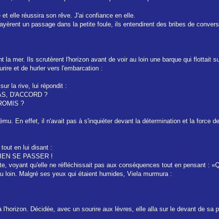
et elle réussira son rêve. J'ai confiance en elle.
 frayèrent un passage dans la petite foule, ils entendirent des bribes de convers
t la mer. Ils scrutèrent l'horizon avant de voir au loin une barque qui flottait
rire et de hurler vers l'embarcation :
ur la rive, lui répondit :
PAS, D'ACCORD ?
ROMIS ?
ému. En effet, il n'avait pas à s'inquiéter devant la détermination et la force de
tout en lui disant :
IEN SE PASSER !
nte, voyant qu'elle ne réfléchissait pas aux conséquences tout en pensant : «Q
au loin. Malgré ses yeux qui étaient humides, Viela murmura :
 l'horizon. Décidée, avec un sourire aux lèvres, elle alla sur le devant de sa pe