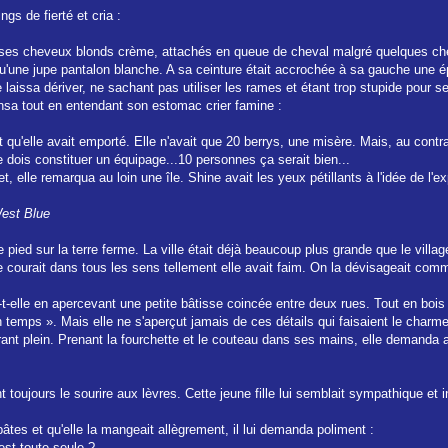
gs de fierté et cria :
, ses cheveux blonds crème, attachés en queue de cheval malgré quelques cheveu
u'une jupe pantalon blanche. A sa ceinture était accrochée à sa gauche une ép
 laissa dériver, ne sachant pas utiliser les rames et étant trop stupide pour s
nsa tout en entendant son estomac crier famine :
u'elle avait emporté. Elle n'avait que 20 berrys, une misère. Mais, au contrai
je dois constituer un équipage...10 personnes ça serait bien...
t, elle remarqua au loin une île. Shine avait les yeux pétillants à l'idée de l'e
West Blue
pied sur la terre ferme. La ville était déjà beaucoup plus grande que le villa
 courait dans tous les sens tellement elle avait faim. On la dévisageait comme 
ria-t-elle en apercevant une petite bâtisse coincée entre deux rues. Tout en bo
on temps ». Mais elle ne s'aperçut jamais de ces détails qui faisaient le charm
aurant plein. Prenant la fourchette et le couteau dans ses mains, elle demand
t toujours le sourire aux lèvres. Cette jeune fille lui semblait sympathique et i
pâtes et qu'elle la mangeait allègrement, il lui demanda poliment :
est toute seule ?