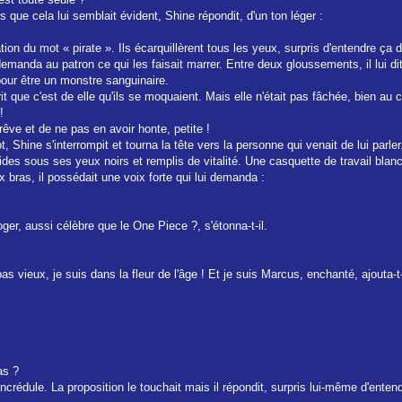
rs que cela lui semblait évident, Shine répondit, d'un ton léger :
ation du mot « pirate ». Ils écarquillèrent tous les yeux, surpris d'entendre ça
manda au patron ce qui les faisait marrer. Entre deux gloussements, il lui di
l pour être un monstre sanguinaire.
it que c'est de elle qu'ils se moquaient. Mais elle n'était pas fâchée, bien au co
!
rêve et de ne pas en avoir honte, petite !
t, Shine s'interrompit et tourna la tête vers la personne qui venait de lui parle
rides sous ses yeux noirs et remplis de vitalité. Une casquette de travail bla
 bras, il possédait une voix forte qui lui demanda :
ger, aussi célèbre que le One Piece ?, s'étonna-t-il.
as vieux, je suis dans la fleur de l'âge ! Et je suis Marcus, enchanté, ajouta-t
as ?
ncrédule. La proposition le touchait mais il répondit, surpris lui-même d'enten