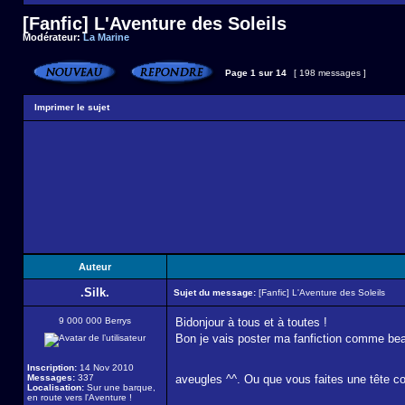
[Fanfic] L'Aventure des Soleils
Modérateur:
La Marine
Page
1
sur
14
[ 198 messages ]
Imprimer le sujet
Auteur
.Silk.
Sujet du message:
[Fanfic] L'Aventure des Soleils
9 000 000 Berrys
Bidonjour à tous et à toutes !
Bon je vais poster ma fanfiction comme beau
Inscription:
14 Nov 2010
Messages:
337
aveugles ^^. Ou que vous faites une tête c
Localisation:
Sur une barque,
en route vers l'Aventure !