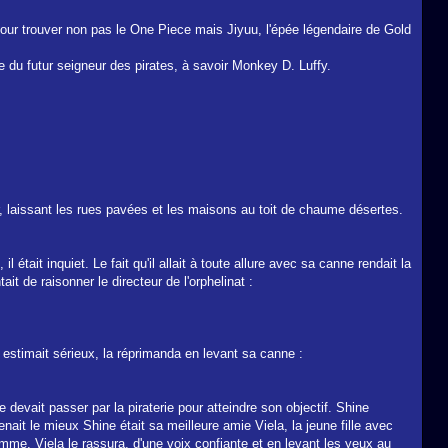
our trouver non pas le One Piece mais Jiyuu, l'épée légendaire de Gold
e du futur seigneur des pirates, à savoir Monkey D. Luffy.
er, laissant les rues pavées et les maisons au toit de chaume désertes.
tait inquiet. Le fait qu'il allait à toute allure avec sa canne rendait la
ait de raisonner le directeur de l'orphelinat :
'il estimait sérieux, la réprimanda en levant sa canne :
e devait passer par la piraterie pour atteindre son objectif. Shine
enait le mieux Shine était sa meilleure amie Viela, la jeune fille avec
homme, Viela le rassura, d'une voix confiante et en levant les yeux au