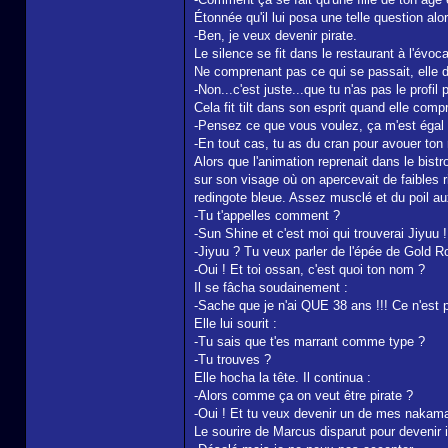
Étonnée qu'il lui posa une telle question alo
-Ben, je veux devenir pirate.
Le silence se fit dans le restaurant à l'évoc
Ne comprenant pas ce qui se passait, elle de
-Non...c'est juste...que tu n'as pas le profi
Cela fit tilt dans son esprit quand elle compr
-Pensez ce que vous voulez, ça m'est égal 
-En tout cas, tu as du cran pour avouer ton 
Alors que l'animation reprenait dans le bistro
sur son visage où on apercevait de faibles 
redingote bleue. Assez musclé et du poil aux
-Tu t'appelles comment ?
-Sun Shine et c'est moi qui trouverai Jiyuu !
-Jiyuu ? Tu veux parler de l'épée de Gold Ro
-Oui ! Et toi ossan, c'est quoi ton nom ?
Il se fâcha soudainement :
-Sache que je n'ai QUE 38 ans !!! Ce n'est p
Elle lui sourit :
-Tu sais que t'es marrant comme type ?
-Tu trouves ?
Elle hocha la tête. Il continua :
-Alors comme ça on veut être pirate ?
-Oui ! Et tu veux devenir un de mes nakam
Le sourire de Marcus disparut pour devenir i