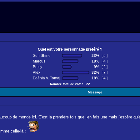
Quel est votre personnage préféré ?
Sun Shine
23%
[ 5 ]
Marcus
18%
[ 4 ]
Betsy
9%
[ 2 ]
Alex
32%
[ 7 ]
Edénia A. Tomaj
18%
[ 4 ]
Nombre total de votes : 22
Message
coup de monde ici. C'est la première fois que j'en fais une mais j'espère qu'e
omme celle-là :