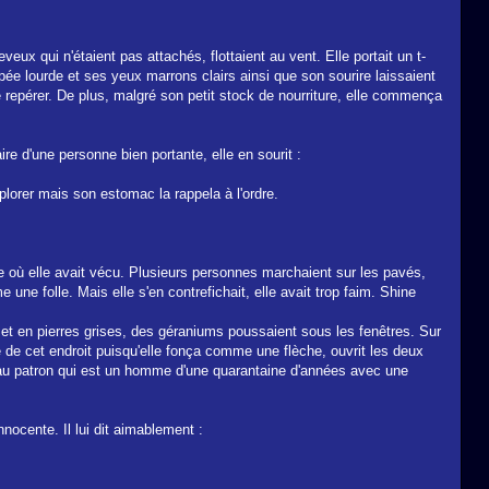
x qui n'étaient pas attachés, flottaient au vent. Elle portait un t-
ée lourde et ses yeux marrons clairs ainsi que son sourire laissaient
e repérer. De plus, malgré son petit stock de nourriture, elle commença
re d'une personne bien portante, elle en sourit :
xplorer mais son estomac la rappela à l'ordre.
ge où elle avait vécu. Plusieurs personnes marchaient sur les pavés,
une folle. Mais elle s'en contrefichait, elle avait trop faim. Shine
is et en pierres grises, des géraniums poussaient sous les fenêtres. Sur
e de cet endroit puisqu'elle fonça comme une flèche, ouvrit les deux
a au patron qui est un homme d'une quarantaine d'années avec une
nnocente. Il lui dit aimablement :