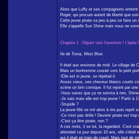
Alors que Luffy et ses compagnons entrent 
Roger, qui procure autant de liberté que son 
Cette jeune pirate va peu à peu se faire un
Elle s'appelle Sun Shine mais nous ne som
Chapitre 1 : Départ vers l'aventure ! L'épée
Ile de Toroa, West Blue.
Il était aux environs de midi. Le village de
Mais un bonhomme courait vers le petit port, 
-Elle est si jeune, se répétait-il.
Assez vieux, ses cheveux blancs courts contra
scène un brin comique. Il fut rejoint par une 
-Vous savez que ça ne servira à rien, Shine
-Je sais mais elle est trop jeune ! Partir à 17
-Stupide ?
La jeune fille se mit alors à rire puis reprit
-Ce n'est pas drôle ! Devenir pirate est trop
-C'est ça être pirate, non ?
A ces mots, il se tut, la regardant. C'est vr
attendait ce jour depuis 10 ans, elle s'était
qui il était en train de courir. Mais tout de