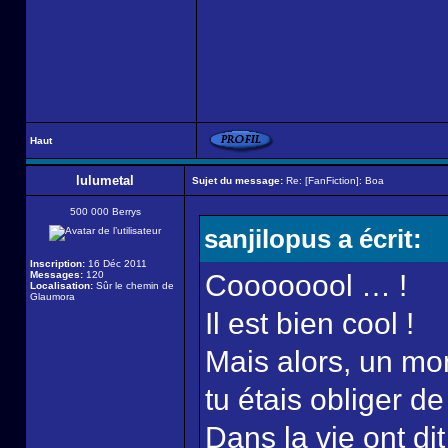
Haut
lulumetal
Sujet du message:
Re: [FanFiction]: Boa
500 000 Berrys
sanjilopus a écrit:
Inscription:
16 Déc 2011
Messages:
120
Coooooool … !
Localisation:
Sûr le chemin de
Glaumora
Il est bien cool !
Mais alors, un mo
tu étais obliger de
Dans la vie ont d