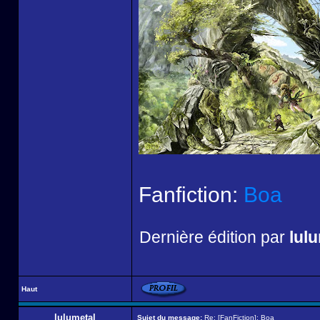
Fanfiction:
Boa
Dernière édition par
lul
Haut
lulumetal
Sujet du message:
Re: [FanFiction]: Boa