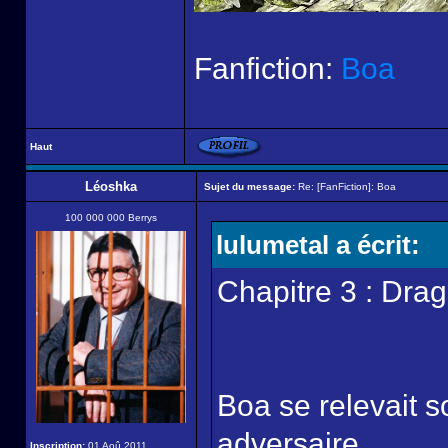
Fanfiction:
Boa
Haut
Léoshka
Sujet du message:
Re: [FanFiction]: Boa
100 000 000 Berrys
lulumetal a écrit:
Chapitre 3 : Dra
Boa se relevait 
adversaire.
Inscription:
01 Aoû 2011