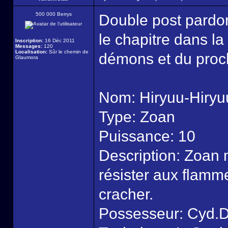
500 000 Berrys
Double post pardon 
le chapitre dans la
Inscription:
16 Déc 2011
Messages:
120
Localisation:
Sûr le chemin de
démons et du proch
Glaumora
Nom: Hiryuu-Hiryu
Type: Zoan
Puissance: 10
Description: Zoan
résister aux flamme
cracher.
Possesseur: Cyd.