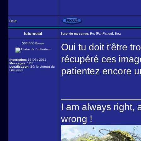
Haut
lulumetal
Sujet du message:
Re: [FanFiction]: Boa
500 000 Berrys
Oui tu doit t'être 
récupéré ces image
Inscription:
16 Déc 2011
Messages:
120
Localisation:
Sûr le chemin de
patientez encore 
Glaumora
______________
I am always right, 
wrong !