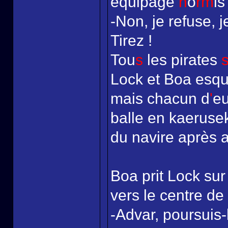
équipage
h
o
rm
is
-Non, je refuse, j
Tirez !
Tou
s
les pirates
Lock et Boa esqui
mais chacun d
'
eu
balle en kaerusek
du navire après a
Boa prit Lock sur
vers le centre de l
-Advar, poursuis-l