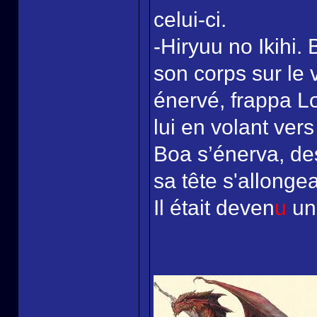
celui-ci.
-Hiryuu no Ikihi.
son corps sur le
énervé, frappa Lo
lui en volant vers
Boa s’énerva, des
sa tête s'allongea
Il était deven
u
un