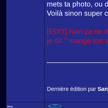
mets ta photo, ou d
Voilà sinon super ch
[EDIT] Non ça ne d
je dit " mange ton s
______________
Dernière édition par
San
Haut