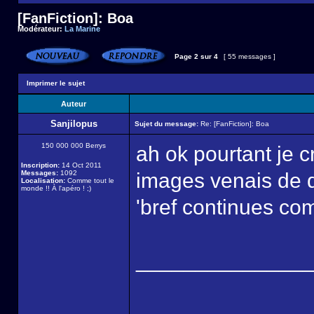
[FanFiction]: Boa
Modérateur:
La Marine
Page
2
sur
4
[ 55 messages ]
Imprimer le sujet
Auteur
Sanjilopus
Sujet du message:
Re: [FanFiction]: Boa
150 000 000 Berrys
ah ok pourtant je cr
Inscription:
14 Oct 2011
Messages:
1092
images venais de do
Localisation:
Comme tout le
monde !! À l'apéro ! ;)
'bref continues com
______________