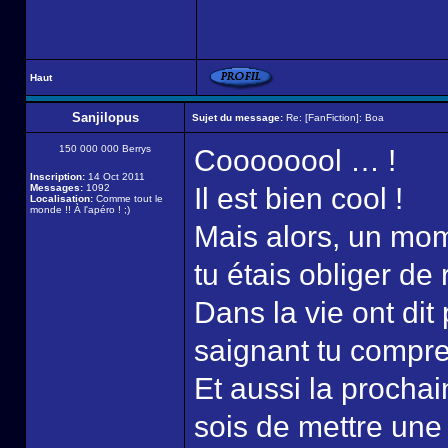
Haut
Sanjilopus
Sujet du message:
Re: [FanFiction]: Boa
150 000 000 Berrys
Coooooool … !
Inscription:
14 Oct 2011
Messages:
1092
Il est bien cool !
Localisation:
Comme tout le
monde !! À l'apéro ! ;)
Mais alors, un mom
tu étais obliger de 
Dans la vie ont di
saignant tu compr
Et aussi la procha
sois de mettre une 