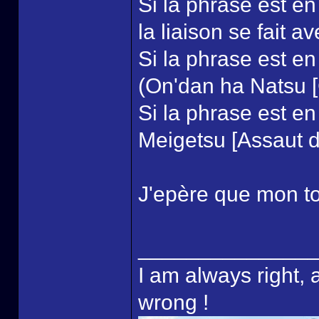
Si la phrase est e
la liaison se fait a
Si la phrase est en
(On'dan ha Natsu [C
Si la phrase est en
Meigetsu [Assaut d
J'epère que mon tout
______________
I am always right, 
wrong !