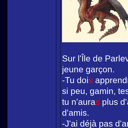
Sur l'Île de Parle
jeune garçon.
-Tu doi
s
apprendr
si peu, gamin, te
tu n'aura
s
plus d'
d'amis.
-J'ai déjà pas d