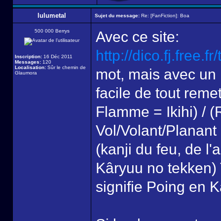
lulumetal
Sujet du message:
Re: [FanFiction]: Boa
500 000 Berrys
Avec ce site:
http://dico.fj.free.f
Inscription:
16 Déc 2011
Messages:
120
Localisation:
Sûr le chemin de
mot, mais avec un
Glaumora
facile de tout remet
Flamme = Ikihi) / 
Vol/Volant/Planant
(kanji du feu, de l'
Kâryuu no tekken) 
signifie Poing en K