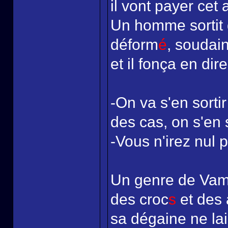
il vont payer cet a
Un homme sortit 
déform
é
, soudain
et il fonça en dir
-On va s'en sortir
des cas, on s'en 
-Vous n'irez nul p
Un genre de Vampi
des croc
s
et des 
sa dégaine ne la