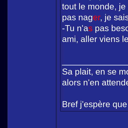
tout le monde, je
pas nag
er
, je sai
-Tu n'a
s
pas beso
ami, aller viens l
_____________
Sa plait, en se m
alors n'en attende
Bref j'espère que