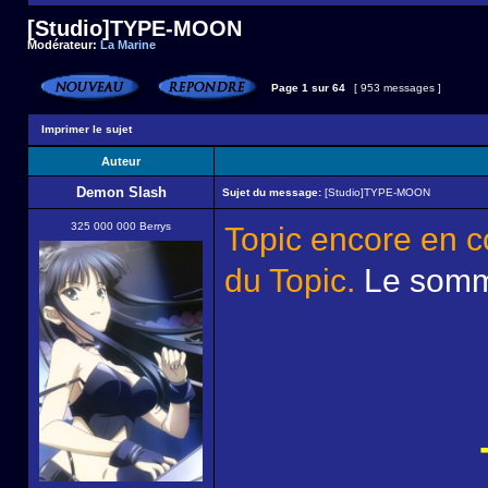
[Studio]TYPE-MOON
Modérateur:
La Marine
Page
1
sur
64
[ 953 messages ]
Imprimer le sujet
Auteur
Demon Slash
Sujet du message:
[Studio]TYPE-MOON
325 000 000 Berrys
Topic encore en c
du Topic.
Le somma