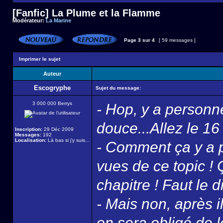
[Fanfic] La Plume et la Flamme
Modérateur:
La Marine
Page
3
sur
4
[ 59 messages ]
Imprimer le sujet
Auteur
Escogryphe
Sujet du message:
3 000 000 Berrys
- Hop, y a personn
douce...Allez le 16 
Inscription:
29 Déc 2009
Messages:
192
Localisation:
Là bas si j'y suis...
- Comment ça y a p
vues de ce topic !
chapitre ! Faut le
- Mais non, après i
on sera obligé de l