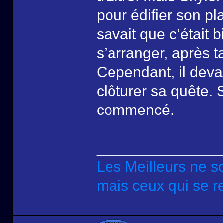
pour édifier son pl
savait que c’était bi
s’arranger, après ta
Cependant, il devai
clôturer sa quête.
commencé.
______________
Les Meilleurs ne s
mais ceux qui se re