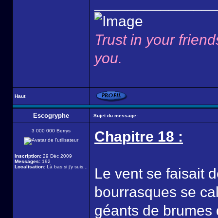
______________
Trust in your friend
you.
Haut
Escogryphe
Sujet du message:
3 000 000 Berrys
Chapitre 18 :
Inscription:
29 Déc 2009
Messages:
192
Localisation:
Là bas si j'y suis...
Le vent se faisait 
bourrasques se calm
géants de brumes q