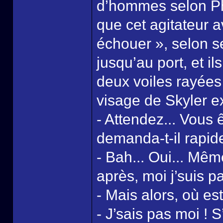
d’hommes selon Phili
que cet agitateur a
échouer », selon se
jusqu’au port, et i
deux voiles rayées 
visage de Skyler 
- Attendez... Vous 
demanda-t-il rapid
- Bah... Oui... Mêm
après, moi j’suis par
- Mais alors, où es
- J’sais pas moi ! S