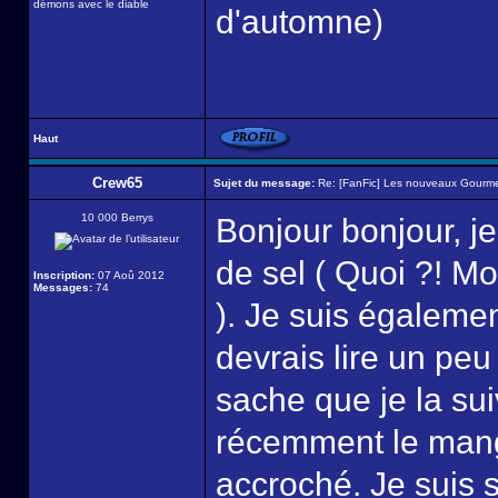
démons avec le diable
d'automne)
Haut
Crew65
Sujet du message:
Re: [FanFic] Les nouveaux Gourme
10 000 Berrys
Bonjour bonjour, j
de sel ( Quoi ?! Mo
Inscription:
07 Aoû 2012
Messages:
74
). Je suis égaleme
devrais lire un peu
sache que je la sui
récemment le manga
accroché. Je suis s