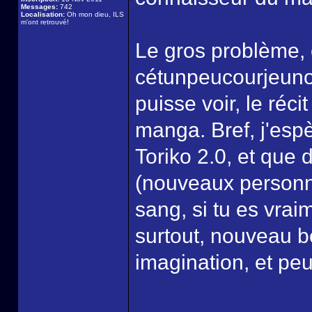
Messages:
742
Localisation:
Oh mon dieu, ILS
m'ont retrouvé!
Le gros problème, 
cétunpeucourjeuno
puisse voir, le récit
manga. Bref, j'esp
Toriko 2.0, et que 
(nouveaux personn
sang, si tu es vrai
surtout, nouveau be
imagination, et pe