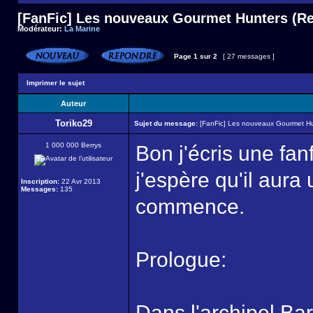
[FanFic] Les nouveaux Gourmet Hunters (Ret
Modérateur:
La Marine
Page
1
sur
2
[ 27 messages ]
Imprimer le sujet
Auteur
Toriko29
Sujet du message:
[FanFic] Les nouveaux Gourmet Hun
1 000 000 Berrys
Bon j'écris une fan
j'espère qu'il aura
Inscription:
22 Avr 2013
Messages:
135
commence.
Prologue:
Dans l'archipel Ba