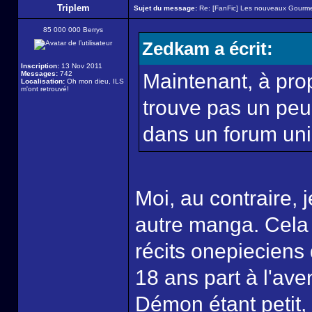
Triplem
Sujet du message:
Re: [FanFic] Les nouveaux Gourme
85 000 000 Berrys
Zedkam a écrit:
Inscription:
13 Nov 2011
Messages:
742
Maintenant, à propo
Localisation:
Oh mon dieu, ILS
m'ont retrouvé!
trouve pas un peu 
dans un forum un
Moi, au contraire, 
autre manga. Cela
récits onepieciens 
18 ans part à l'av
Démon étant petit, 