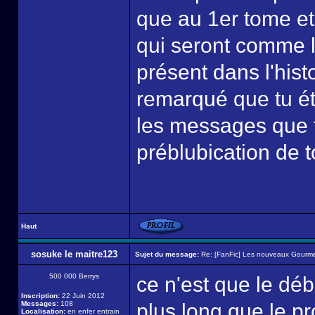
que au 1er tome et
qui seront comme 
présent dans l'histo
remarqué que tu ét
les messages que tu
préblubication de t
Haut
sosuke le maitre123
Sujet du message:
Re: [FanFic] Les nouveaux Gourme
500 000 Berrys
ce n'est que le déb
Inscription:
22 Juin 2012
Messages:
108
plus long que le p
Localisation:
en enfer entrain