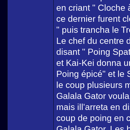
en criant " Cloche
ce dernier furent c
" puis trancha le T
Le chef du centre 
disant " Poing Spat
et Kai-Kei donna u
Poing épicé" et le
le coup plusieurs m
Galala Gator voulai
mais ill'arreta en 
coup de poing en cr
Galala Gator. Les b