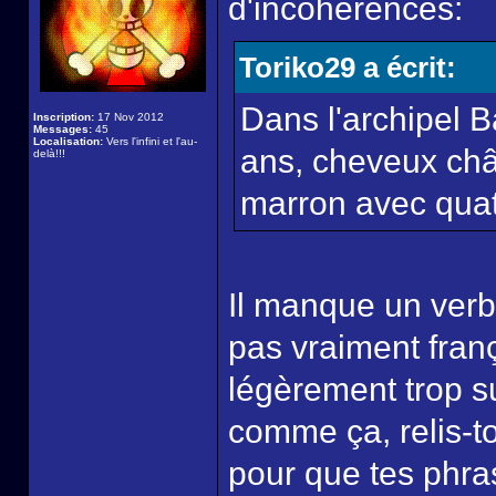
d'incohérences:
Toriko29 a écrit:
Dans l'archipel 
Inscription:
17 Nov 2012
Messages:
45
Localisation:
Vers l'infini et l'au-
ans, cheveux châ
delà!!!
marron avec quatre
Il manque un verb
pas vraiment franç
légèrement trop s
comme ça, relis-to
pour que tes phras