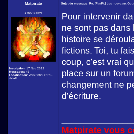
Matpirate
Sujet du message:
Re: [FanFic] Les nouveaux Gou
1 000 Berrys
Pour intervenir dan
ne sont pas dans 
histoire se déroul
fictions. Toi, tu f
coup, c'est vrai qu
Inscription:
17 Nov 2012
place sur un foru
Messages:
45
Localisation:
Vers l'infini et l'au-
delà!!!
changement ne peu
d'écriture.
______________
Matpirate vous co