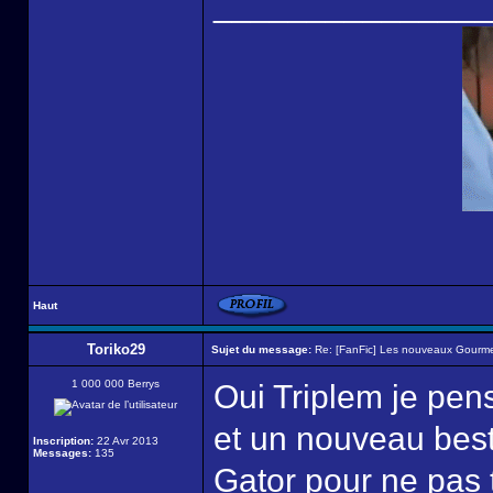
______________
Haut
Toriko29
Sujet du message:
Re: [FanFic] Les nouveaux Gourme
1 000 000 Berrys
Oui Triplem je pe
et un nouveau besti
Inscription:
22 Avr 2013
Messages:
135
Gator pour ne pas t