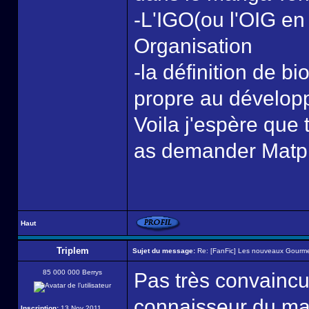
-L'IGO(ou l'OIG en 
Organisation
-la définition de 
propre au dévelop
Voila j'espère que 
as demander Matpi
Haut
Triplem
Sujet du message:
Re: [FanFic] Les nouveaux Gourme
85 000 000 Berrys
Pas très convaincu 
connaisseur du m
Inscription:
13 Nov 2011