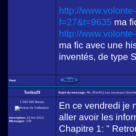
http://www.volonte
f=27&t=9635
ma fi
http://www.volont
ma fic avec une hi
inventés, de type 
Haut
Toriko29
Sujet du message:
Re: [FanFic] Les nouveaux Gourme
1 000 000 Berrys
En ce vendredi je n
aller avoir les info
Inscription:
22 Avr 2013
Messages:
135
Chapitre 1: " Retro