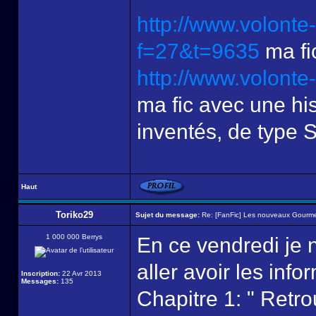
http://www.volonte
f=27&t=9635
ma fi
http://www.volont
ma fic avec une hi
inventés, de type 
Haut
Toriko29
Sujet du message:
Re: [FanFic] Les nouveaux Gourme
1 000 000 Berrys
En ce vendredi je n
aller avoir les info
Inscription:
22 Avr 2013
Messages:
135
Chapitre 1: " Retro