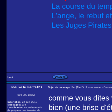
La course du tem
L'ange, le rebut e
Les Juges Pirates
Haut
sosuke le maitre123
Sujet du message:
Re: [FanFic] Les nouveaux Gourme
500 000 Berrys
comme vous dites v
Inscription:
22 Juin 2012
Messages:
108
bien (une brise d'é
Localisation:
en enfer entrain
de préparer une invasion de