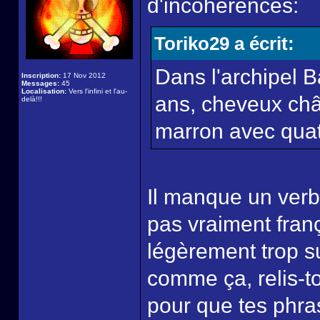
d'incohérences:
Toriko29 a écrit:
Dans l'archipel 
Inscription:
17 Nov 2012
Messages:
45
Localisation:
Vers l'infini et l'au-
ans, cheveux châ
delà!!!
marron avec quatre
Il manque un verb
pas vraiment franç
légèrement trop s
comme ça, relis-to
pour que tes phras