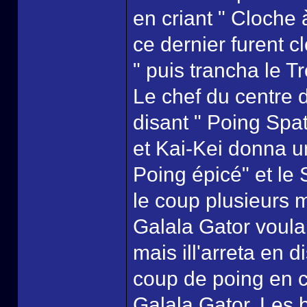
en criant " Cloche
ce dernier furent c
" puis trancha le T
Le chef du centre 
disant " Poing Spat
et Kai-Kei donna u
Poing épicé" et le
le coup plusieurs m
Galala Gator voulai
mais ill'arreta en 
coup de poing en cr
Galala Gator. Les b