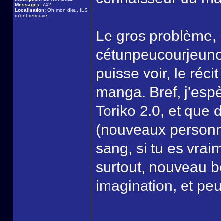
Messages:
742
Localisation:
Oh mon dieu, ILS
m'ont retrouvé!
Le gros problème, 
cétunpeucourjeuno
puisse voir, le récit
manga. Bref, j'esp
Toriko 2.0, et que 
(nouveaux personn
sang, si tu es vrai
surtout, nouveau be
imagination, et pe