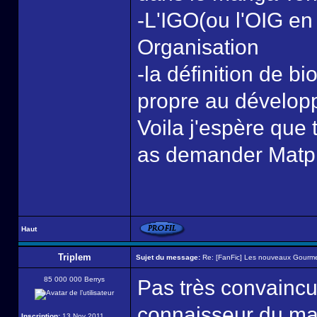
-L'IGO(ou l'OIG en 
Organisation
-la définition de 
propre au dévelop
Voila j'espère que 
as demander Matpi
Haut
Triplem
Sujet du message:
Re: [FanFic] Les nouveaux Gourme
85 000 000 Berrys
Pas très convaincu 
connaisseur du m
Inscription:
13 Nov 2011