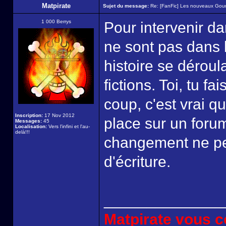
Matpirate
Sujet du message:
Re: [FanFic] Les nouveaux Gou
1 000 Berrys
Pour intervenir dan
ne sont pas dans 
histoire se déroul
fictions. Toi, tu f
coup, c'est vrai qu
Inscription:
17 Nov 2012
place sur un foru
Messages:
45
Localisation:
Vers l'infini et l'au-
delà!!!
changement ne peu
d'écriture.
______________
Matpirate vous co