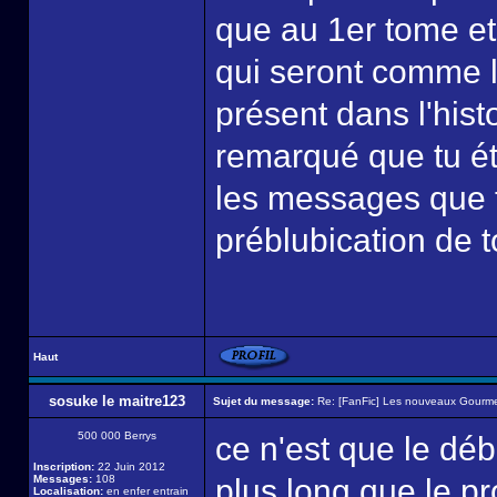
que au 1er tome et
qui seront comme 
présent dans l'histo
remarqué que tu ét
les messages que tu
préblubication de t
Haut
sosuke le maitre123
Sujet du message:
Re: [FanFic] Les nouveaux Gourme
500 000 Berrys
ce n'est que le déb
Inscription:
22 Juin 2012
Messages:
108
plus long que le p
Localisation:
en enfer entrain