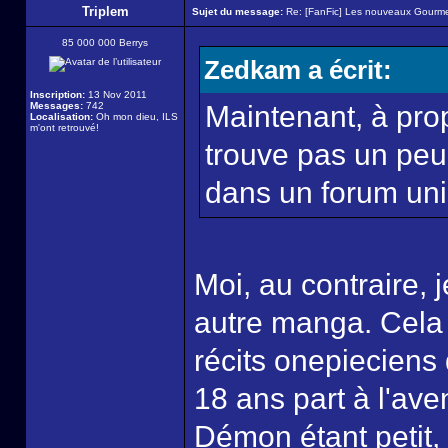
Triplem
Sujet du message:
Re: [FanFic] Les nouveaux Gourme
85 000 000 Berrys
Zedkam a écrit:
Inscription:
13 Nov 2011
Messages:
742
Maintenant, à propo
Localisation:
Oh mon dieu, ILS
m'ont retrouvé!
trouve pas un peu 
dans un forum un
Moi, au contraire, 
autre manga. Cela
récits onepieciens 
18 ans part à l'av
Démon étant petit, 