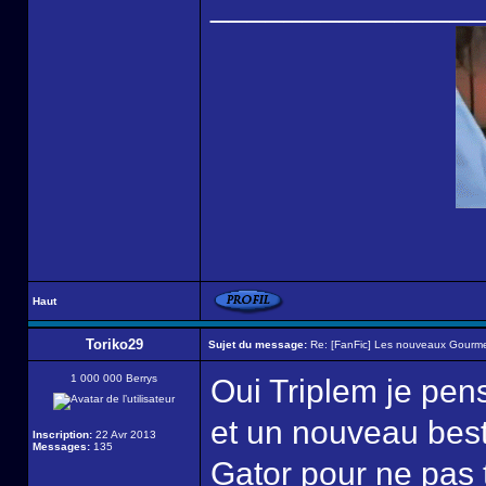
______________
Haut
Toriko29
Sujet du message:
Re: [FanFic] Les nouveaux Gourme
1 000 000 Berrys
Oui Triplem je pe
et un nouveau besti
Inscription:
22 Avr 2013
Messages:
135
Gator pour ne pas t