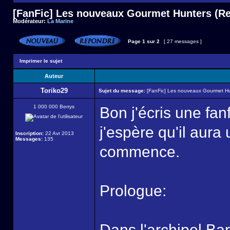
[FanFic] Les nouveaux Gourmet Hunters (Ret
Modérateur:
La Marine
Page
1
sur
2
[ 27 messages ]
Imprimer le sujet
Auteur
Toriko29
Sujet du message:
[FanFic] Les nouveaux Gourmet Hun
1 000 000 Berrys
Bon j'écris une fan
j'espère qu'il aura
Inscription:
22 Avr 2013
Messages:
135
commence.
Prologue:
Dans l'archipel Ba