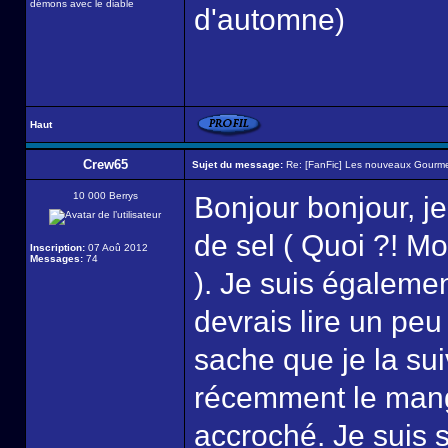
démons avec le diable
d'automne)
Haut
Crew65
Sujet du message:
Re: [FanFic] Les nouveaux Gourme
10 000 Berrys
Bonjour bonjour, j
de sel ( Quoi ?! Mo
Inscription:
07 Aoû 2012
Messages:
74
). Je suis égaleme
devrais lire un peu
sache que je la sui
récemment le manga
accroché. Je suis s