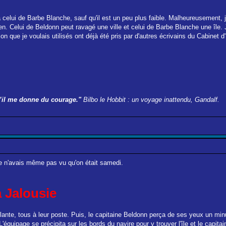
 celui de Barbe Blanche, sauf qu'il est un peu plus faible. Malheureusement, je
rien. Celui de Beldonn peut ravagé une ville et celui de Barbe Blanche une île.
 que je voulais utilisés ont déjà été pris par d'autres écrivains du Cabinet d'
qu’il me donne du courage."
Bilbo le Hobbit : un voyage inattendu, Gandalf.
Je n'avais même pas vu qu'on était samedi.
a Jalousie
lante, tous à leur poste. Puis, le capitaine Beldonn perça de ses yeux un minu
équipage se précipita sur les bords du navire pour y trouver l'île et le capitaine 