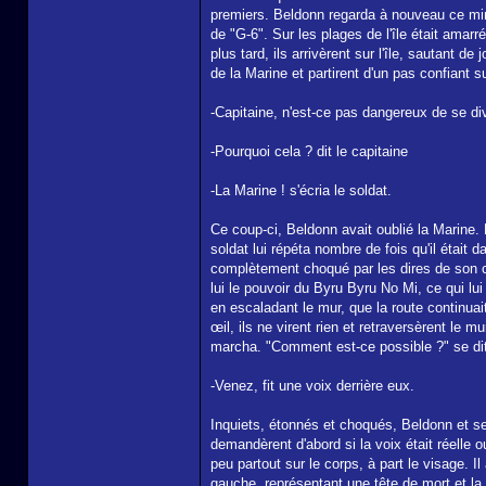
premiers. Beldonn regarda à nouveau ce minus
de "G-6". Sur les plages de l'île était amar
plus tard, ils arrivèrent sur l'île, sautant
de la Marine et partirent d'un pas confiant su
-Capitaine, n'est-ce pas dangereux de se d
-Pourquoi cela ? dit le capitaine
-La Marine ! s'écria le soldat.
Ce coup-ci, Beldonn avait oublié la Marine.
soldat lui répéta nombre de fois qu'il était 
complètement choqué par les dires de son ca
lui le pouvoir du Byru Byru No Mi, ce qui lu
en escaladant le mur, que la route continuait
œil, ils ne virent rien et retraversèrent le 
marcha. "Comment est-ce possible ?" se di
-Venez, fit une voix derrière eux.
Inquiets, étonnés et choqués, Beldonn et s
demandèrent d'abord si la voix était réelle o
peu partout sur le corps, à part le visage. I
gauche, représentant une tête de mort et la