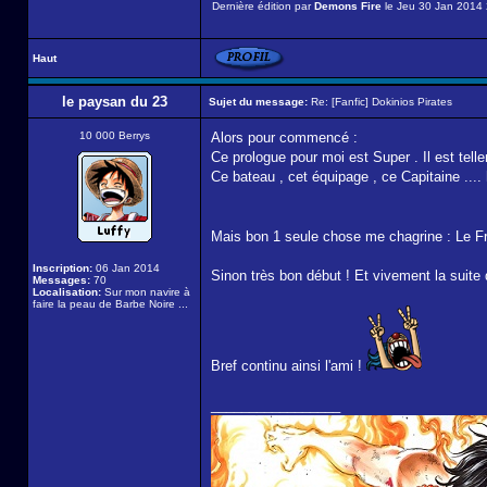
Dernière édition par
Demons Fire
le Jeu 30 Jan 2014 2
Haut
le paysan du 23
Sujet du message:
Re: [Fanfic] Dokinios Pirates
10 000 Berrys
Alors pour commencé :
Ce prologue pour moi est Super . Il est tell
Ce bateau , cet équipage , ce Capitaine ...
Mais bon 1 seule chose me chagrine : Le Fr
Inscription:
06 Jan 2014
Sinon très bon début ! Et vivement la suite
Messages:
70
Localisation:
Sur mon navire à
faire la peau de Barbe Noire ...
Bref continu ainsi l'ami !
_________________