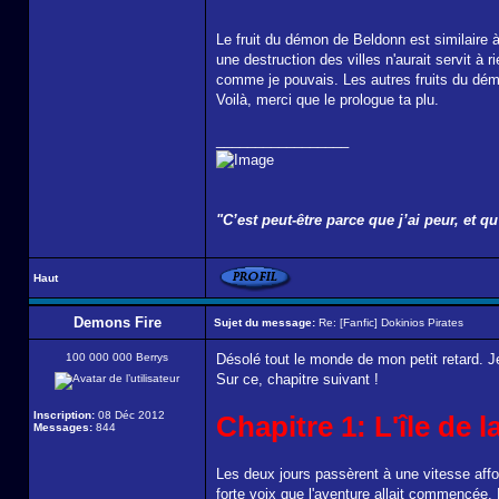
Le fruit du démon de Beldonn est similaire à
une destruction des villes n'aurait servit à 
comme je pouvais. Les autres fruits du démon
Voilà, merci que le prologue ta plu.
_________________
"C’est peut-être parce que j’ai peur, et 
Haut
Demons Fire
Sujet du message:
Re: [Fanfic] Dokinios Pirates
100 000 000 Berrys
Désolé tout le monde de mon petit retard. 
Sur ce, chapitre suivant !
Inscription:
08 Déc 2012
Chapitre 1: L'île de l
Messages:
844
Les deux jours passèrent à une vitesse affo
forte voix que l'aventure allait commencée. L'