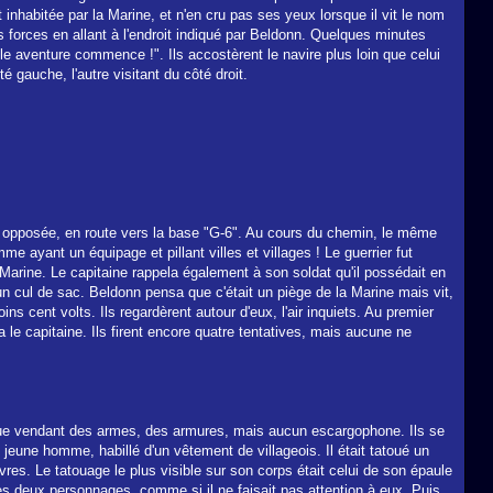
inhabitée par la Marine, et n'en cru pas ses yeux lorsque il vit le nom
s forces en allant à l'endroit indiqué par Beldonn. Quelques minutes
lle aventure commence !". Ils accostèrent le navire plus loin que celui
té gauche, l'autre visitant du côté droit.
on opposée, en route vers la base "G-6". Au cours du chemin, le même
me ayant un équipage et pillant villes et villages ! Le guerrier fut
Marine. Le capitaine rappela également à son soldat qu'il possédait en
 un cul de sac. Beldonn pensa que c'était un piège de la Marine mais vit,
ns cent volts. Ils regardèrent autour d'eux, l'air inquiets. Au premier
a le capitaine. Ils firent encore quatre tentatives, mais aucune ne
tique vendant des armes, des armures, mais aucun escargophone. Ils se
n jeune homme, habillé d'un vêtement de villageois. Il était tatoué un
èvres. Le tatouage le plus visible sur son corps était celui de son épaule
s deux personnages, comme si il ne faisait pas attention à eux. Puis,