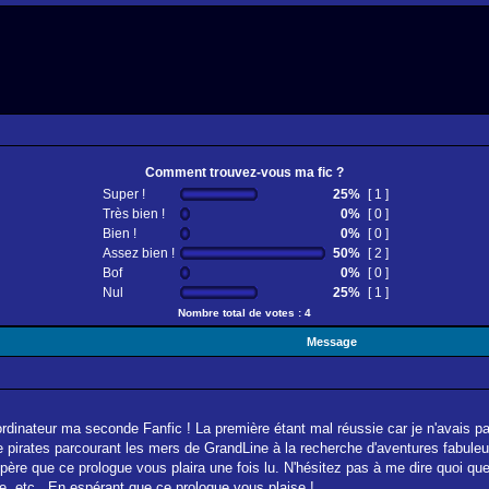
Comment trouvez-vous ma fic ?
Super !
25%
[ 1 ]
Très bien !
0%
[ 0 ]
Bien !
0%
[ 0 ]
Assez bien !
50%
[ 2 ]
Bof
0%
[ 0 ]
Nul
25%
[ 1 ]
Nombre total de votes : 4
Message
inateur ma seconde Fanfic ! La première étant mal réussie car je n'avais pas
 pirates parcourant les mers de GrandLine à la recherche d'aventures fabuleu
spère que ce prologue vous plaira une fois lu. N'hésitez pas à me dire quoi qu
e, etc...En espérant que ce prologue vous plaise !