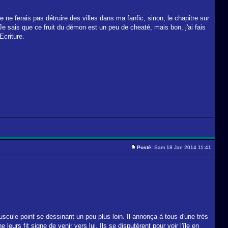
 ne ferais pas détruire des villes dans ma fanfic, sinon, le chapitre sur
 Je sais que ce fruit du démon est un peu de cheaté, mais bon, j'ai fais
Ecriture.
Posté:
Sam 18 Jan 2014 11:41
scule point se dessinant un peu plus loin. Il annonça à tous d'une très
leurs fit signe de venir vers lui. Ils se disputèrent pour voir l'île en