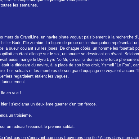
e toutes les semaines.
ses mers de GrandLine, un navire pirate voguait paisiblement à la recherche d'u
hriller Bark, l'île zombie. La figure de proue de l'embarquation représentait u
 de la sueur coulant sur les joues. De chaque côtés, un homme les fouettait pour
illait en étant allongé sur le sol, un sourire se dessinant en rêvant. Beldonn
l avait aussi mangé le Byru Byru No Mi, ce qui lui donnait une force phénoménal
était le dirigeant du navire, à la place de son bras droit, Ysmell "Le Fou", car
vire. Les soldats et les membres de son grand équipage ne voyaient aucune îl
rriers regardaient étaient les vagues.
a furieusement:
 île en vue !
 hier ! s'exclama un deuxième guerrier d'un ton féroce.
anda un troisième.
sur un radeau ! répondit le premier soldat.
Ce n'est pas en s'énervant que nous trouverons une île ! Allons dans mon cabi