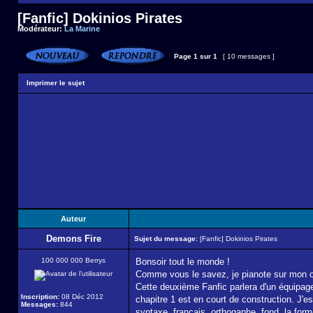
[Fanfic] Dokinios Pirates
Modérateur:
La Marine
Page
1
sur
1
[ 10 messages ]
Imprimer le sujet
Auteur
Demons Fire
Sujet du message:
[Fanfic] Dokinios Pirates
100 000 000 Berrys
Bonsoir tout le monde !
Comme vous le savez, je pianote sur mon ord
Cette deuxième Fanfic parlera d'un équipage
Inscription:
08 Déc 2012
chapitre 1 est en court de construction. J'e
Messages:
844
syntaxe, français, orthogaphe, fond, la form