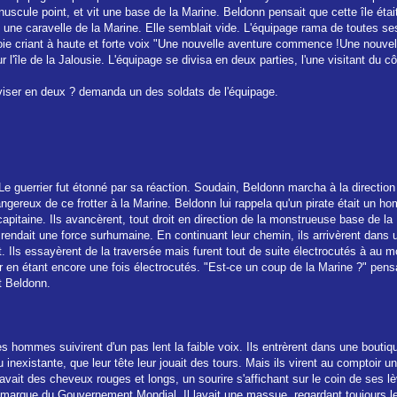
cule point, et vit une base de la Marine. Beldonn pensait que cette île était 
ré une caravelle de la Marine. Elle semblait vide. L'équipage rama de toutes se
 de joie criant à haute et forte voix "Une nouvelle aventure commence !Une nouve
r l'île de la Jalousie. L'équipage se divisa en deux parties, l'une visitant du cô
iviser en deux ? demanda un des soldats de l'équipage.
 Le guerrier fut étonné par sa réaction. Soudain, Beldonn marcha à la directi
dangereux de ce frotter à la Marine. Beldonn lui rappela qu'un pirate était un hom
pitaine. Ils avancèrent, tout droit en direction de la monstrueuse base de la 
i rendait une force surhumaine. En continuant leur chemin, ils arrivèrent dans
. Ils essayèrent de la traversée mais furent tout de suite électrocutés à au moi
mur en étant encore une fois électrocutés. "Est-ce un coup de la Marine ?" pens
t Beldonn.
es hommes suivirent d'un pas lent la faible voix. Ils entrèrent dans une bou
u inexistante, que leur tête leur jouait des tours. Mais ils virent au comptoir u
l avait des cheveux rouges et longs, un sourire s'affichant sur le coin de ses l
 marque du Gouvernement Mondial. Il lavait une massue, regardant toujours le