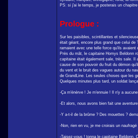
PS: si j'ai le temps, je posterais un chapitr
Prologue :
Sur les paisibles, scintillantes et silencieu
était géant, encore plus grand que celui de T
ramaient avec une telle force qu'ils avaient
Près du mât, le capitaine Homys Beldonn roup
capitaine était également sale, très sale. I
cause de son pouvoir du fruit du démon qu'il 
du vent et le bruit des vagues autour du na
de GrandLine. Les seules choses que les gue
Quelques minutes plus tard, un soldat lanç
-Ça m'énèrve ! Je m'ennuie ! Il n'y a aucune
-Et alors, nous avons bien fait une aventure
-Y a-t-il de la brûme ? Des mouettes ? dem
-Non, rien en vu, je me croirais un naufragé 
-Taisez-vous ! tonna le capitaine Beldonn. 