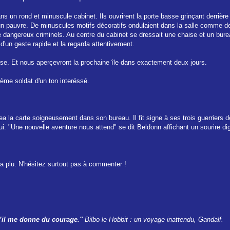
ns un rond et minuscule cabinet. Ils ouvrirent la porte basse grinçant derrière
'un pauvre. De minuscules motifs décoratifs ondulaient dans la salle comme d
dangereux criminels. Au centre du cabinet se dressait une chaise et un bureau
 d'un geste rapide et la regarda attentivement.
euse. Et nous aperçevront la prochaine île dans exactement deux jours.
ème soldat d'un ton interéssé.
 la carte soigneusement dans son bureau. Il fit signe à ses trois guerriers de 
lui. "Une nouvelle aventure nous attend" se dit Beldonn affichant un sourire dig
a plu. N'hésitez surtout pas à commenter !
qu’il me donne du courage."
Bilbo le Hobbit : un voyage inattendu, Gandalf.