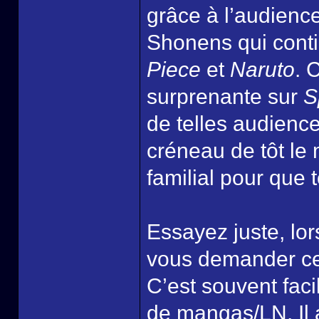
grâce à l’audience
Shonens qui cont
Piece
et
Naruto
. 
surprenante sur
S
de telles audienc
créneau de tôt le
familial pour que 
Essayez juste, lo
vous demander ce
C’est souvent faci
de mangas/LN. Il 