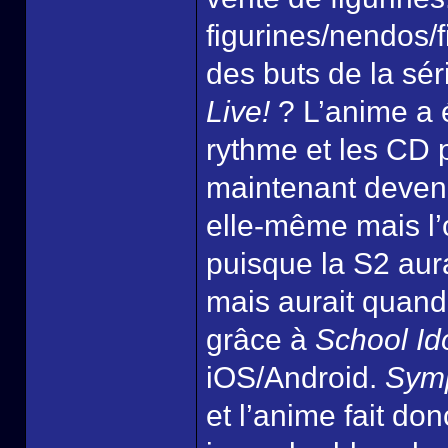
figurines/nendos/f
des buts de la sér
Live!
? L’anime a 
rythme et les CD p
maintenant devenu
elle-même mais l’ob
puisque la S2 aur
mais aurait quan
grâce à
School Ido
iOS/Android.
Sym
et l’anime fait don