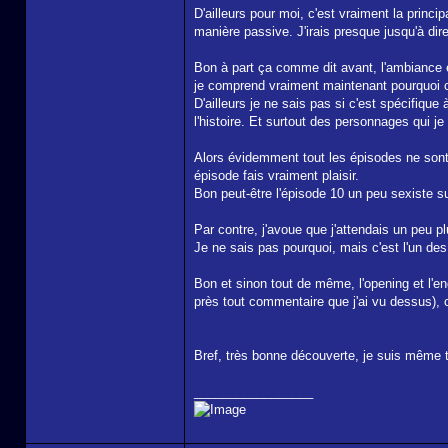
D'ailleurs pour moi, c'est vraiment la princi
manière passive. J'irais presque jusqu'à di
Bon à part ça comme dit avant, l'ambiance e
je comprend vraiment maintenant pourquoi c
D'ailleurs je ne sais pas si c'est spécifiqu
l'histoire. Et surtout des personnages qui je
Alors évidemment tout les épisodes ne sont 
épisode fais vraiment plaisir.
Bon peut-être l'épisode 10 un peu sexiste su
Par contre, j'avoue que j'attendais un peu p
Je ne sais pas pourquoi, mais c'est l'un des 
Bon et sinon tout de même, l'opening et l'en
près tout commentaire que j'ai vu dessus), c
Bref, très bonne découverte, je suis même 
_________________