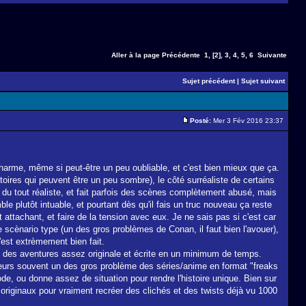
Aller à la page
Précédente
1
,
[2]
,
3
,
4
,
5
,
6
Suivante
Sujet précédent
|
Sujet suivant
Posté:
Mer 3 Fév 2016 23:37
charme, même si peut-être un peu oubliable, et c'est bien mieux que ça.
ires qui peuvent être un peu sombre), le côté surréaliste de certains
pas du tout réaliste, et fait parfois des scènes complètement abusé, mais
e plutôt intuable, et pourtant dès qu'il fais un truc nouveau ça reste
t attachant, et faire de la tension avec eux. Je ne sais pas si c'est car
e scènario type (un des gros problèmes de Conan, il faut bien l'avouer),
c'est extrèmement bien fait.
re des aventures assez originale et écrite en un minimum de temps.
'ailleurs souvent un des gros problème des séries/anime en format "freaks
de, ou donne assez de situation pour rendre l'histoire unique. Bien sur
riginaux pour vraiment recréer des clichés et des twists déjà vu 1000