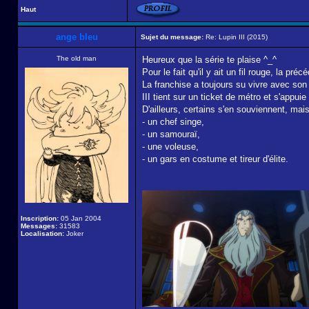
Haut
ange bleu
Sujet du message:
Re: Lupin III (2015)
The old man
Heureux que la série te plaise ^_^
Pour le fait qu'il y ait un fil rouge, la pr
La franchise a toujours su vivre avec son
III tient sur un ticket de métro et s'app
D'ailleurs, certains s'en souviennent, mai
- un chef singe,
- un samouraï,
- une voleuse,
- un gars en costume et tireur d'élite.
Inscription:
05 Jan 2004
Messages:
31583
Localisation:
Joker