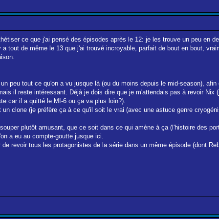
hétiser ce que j'ai pensé des épisodes après le 12: je les trouve un peu en de
y a tout de même le 13 que j'ai trouvé incroyable, parfait de bout en bout, v
aison.
 un peu tout ce qu'on a vu jusque là (ou du moins depuis le mid-season), afin 
l reste intéressant. Déjà je dois dire que je m'attendais pas à revoir Nix (je c
te car il a quitté le MI-6 ou ça va plus loin?).
 un clone (je préfère ça à ce qu'il soit le vrai (avec une astuce genre cryogén
er souper plutôt amusant, que ce soit dans ce qui amène à ça (l'histoire des por
'on a eu au compte-goutte jusque ici.
aisir de revoir tous les protagonistes de la série dans un même épisode (don