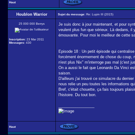
Haut
Houblon Warrior
Sujet du message:
Re: Lupin III (2015)
25 000 000 Berrys
Je suis donc à jour maintenant, et pour synt
veulent plus fun que sérieux. Là dedans, il 
émouvante. Pour moi le meilleur de cette s
Inscription:
23 Mar 2011
Messages:
430
Episode 18 : Un petit épisode qui centralise
forcément énormement de chose du coup, mais i
n'est plus Nix" m'interroge pas mal (c'est jus
On a aussi le fait que Leonardo Da Vinci est
saison.
D'ailleurs j'ai trouvé ce simulacre du derni
nous relie un peu toutes les informations qu
Bref, c'était chouette, ça fais toujours pl
l'histoire. Du tout bon.
_________________
Haut