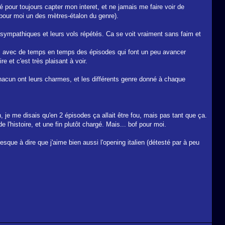
fié pour toujours capter mon interet, et ne jamais me faire voir de
(pour moi un des mètres-étalon du genre).
sympathiques et leurs vols répétés. Ca se voit vraiment sans faim et
rouge, avec de temps en temps des épisodes qui font un peu avancer
e et c'est très plaisant à voir.
hacun ont leurs charmes, et les différents genre donné à chaque
, je me disais qu'en 2 épisodes ça allait être fou, mais pas tant que ça.
l'histoire, et une fin plutôt chargé. Mais... bof pour moi.
esque à dire que j'aime bien aussi l'opening italien (détesté par à peu