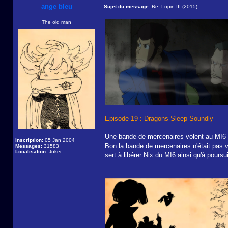
ange bleu
Sujet du message:
Re: Lupin III (2015)
The old man
Episode 19 : Dragons Sleep Soundly
Une bande de mercenaires volent au MI6
Inscription:
05 Jan 2004
Bon la bande de mercenaires n'était pas vr
Messages:
31583
Localisation:
Joker
sert à libérer Nix du MI6 ainsi qu'à poursu
_________________