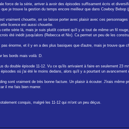
pale force de la série, arriver à avoir des épisodes suffisament écris et diversi
re que je trouve la gestion du temps encore meilleur que dans Cowboy Bebop 
st vraiment chouette, on se laisse porter avec plaisir avec ces personnages 
ette licence est aussi chouette.
e à cette série là, mais je suis plutôt content qu'il y ai tout de même un fil 
 crois été inédit jusqu'alors (Rebecca et Nix). Ca permet un peu de les construir
pas énorme, et il y en a des plus basiques que d'autre, mais je trouve que c
r les bords mais voilà :D.
lus du double épisode 11-12. Vu ce qu'ils arrivaient à faire en seulement 23 mn
épisodes où j'ai été le moins dedans, alors qu'il y a pourtant un avancement de 
ding sont vraiment de très bonne facture. Un plaisir à écouter. J'irais même pr
ar il me fais bien marrer.
totalement conquis, malgré les 11-12 qui m'ont un peu déçus.