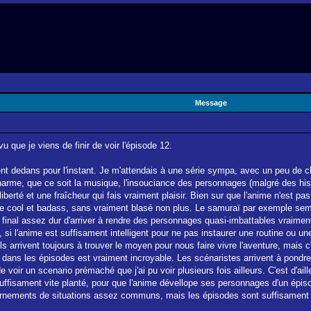
Message
 que je viens de finir de voir l'épisode 12.
ment dedans pour l'instant. Je m'attendais à une série sympa, avec un peu de 
arme, que ce soit la musique, l'insouciance des personnages (malgré des histo
liberté et une fraîcheur qui fais vraiment plaisir. Bien sur que l'anime n'est 
re cool et badass, sans vraiment blasé non plus. Le samuraï par exemple sembl
 au final assez dur d'arriver à rendre des personnages quasi-imbattables vraimen
si l'anime est suffisament intelligent pour ne pas instaurer une routine ou un
ls arrivent toujours à trouver le moyen pour nous faire vivre l'aventure, mais 
ps dans les épisodes est vraiment incroyable. Les scénaristes arrivent à pond
 de voir un scenario prémaché que j'ai pu voir plusieurs fois ailleurs. C'est d
suffisament vite planté, pour que l'anime dévellope ses personnages d'un épiso
ournements de situations assez communs, mais les épisodes sont suffisament o