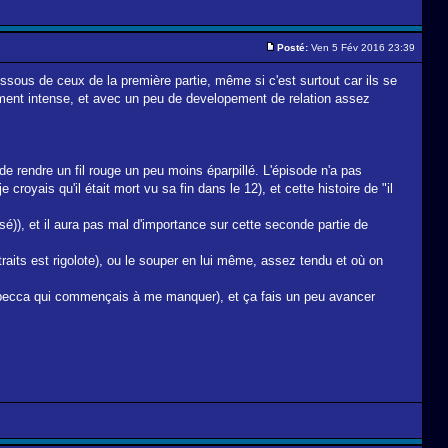
Posté:
Ven 5 Fév 2016 23:39
ssous de ceux de la première partie, même si c'est surtout car ils se
raiment intense, et avec un peu de developement de relation assez
de rendre un fil rouge un peu moins éparpillé. L'épisode n'a pas
royais qu'il était mort vu sa fin dans le 12), et cette histoire de "il
isé)), et il aura pas mal d'importance sur cette seconde partie de
traits est rigolote), ou le souper en lui même, assez tendu et où on
t Rebecca qui commençais à me manquer), et ça fais un peu avancer