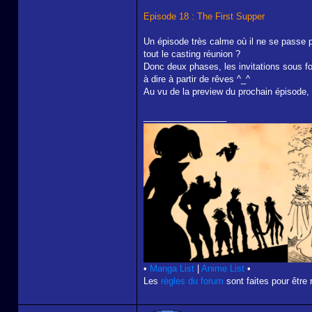
Episode 18 : The First Supper
Un épisode très calme où il ne se passe pa
tout le casting réunion ?
Donc deux phases, les invitations sous for
à dire à partir de rêves ^_^
Au vu de la preview du prochain épisode, i
_________________
•
Manga List
|
Anime List
•
Les
règles du forum
sont faites pour être 