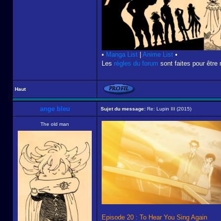
•
Manga List
|
Anime List
•
Les
règles du forum
sont faites pour être 
Haut
ange bleu
Sujet du message:
Re: Lupin III (2015)
The old man
Episode 20 : To Hear You Sing Again