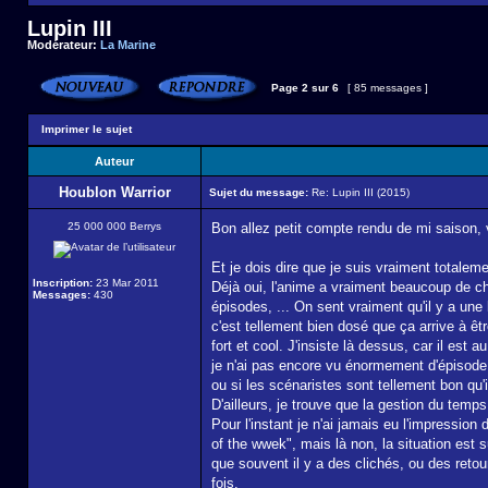
Lupin III
Modérateur:
La Marine
Page
2
sur
6
[ 85 messages ]
Imprimer le sujet
Auteur
Houblon Warrior
Sujet du message:
Re: Lupin III (2015)
25 000 000 Berrys
Bon allez petit compte rendu de mi saison, vu
Et je dois dire que je suis vraiment totale
Inscription:
23 Mar 2011
Déjà oui, l'anime a vraiment beaucoup de ch
Messages:
430
épisodes, ... On sent vraiment qu'il y a une 
c'est tellement bien dosé que ça arrive à êt
fort et cool. J'insiste là dessus, car il est
je n'ai pas encore vu énormement d'épisode, 
ou si les scénaristes sont tellement bon qu'i
D'ailleurs, je trouve que la gestion du tem
Pour l'instant je n'ai jamais eu l'impression
of the wwek", mais là non, la situation est 
que souvent il y a des clichés, ou des ret
fois.