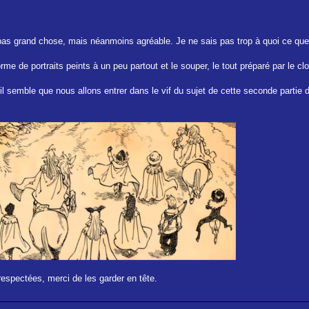
s grand chose, mais néanmoins agréable. Je ne sais pas trop à quoi ce que cel
me de portraits peints à un peu partout et le souper, le tout préparé par le c
l semble que nous allons entrer dans le vif du sujet de cette seconde partie 
respectées, merci de les garder en tête.