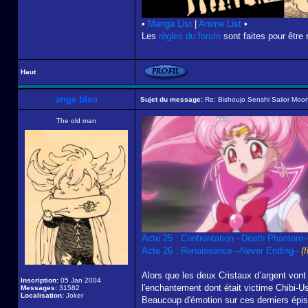
•
Manga List
|
Anime List
•
Les
règles du forum
sont faites pour être 
Haut
ange bleu
Sujet du message:
Re: Bishoujo Senshi Sailor Moon
The old man
Acte 25 : Confrontation –Death Phantom–
Acte 26 : Renaissance –Never Ending–
(f
Alors que les deux Cristaux d’argent vont
Inscription:
05 Jan 2004
l'enchantement dont était victime Chibi-Usa
Messages:
31582
Localisation:
Joker
Beaucoup d'émotion sur ces derniers épis