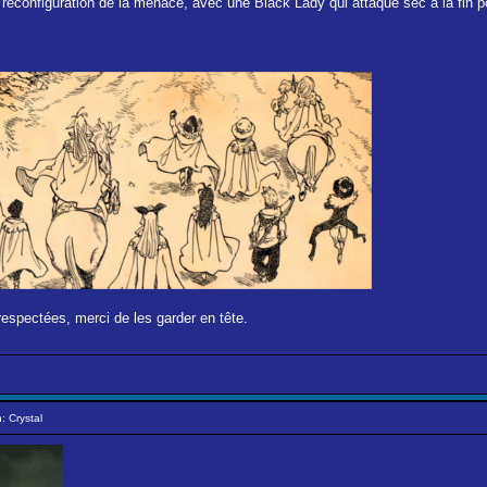
reconfiguration de la menace, avec une Black Lady qui attaque sec à la fin po
respectées, merci de les garder en tête.
: Crystal