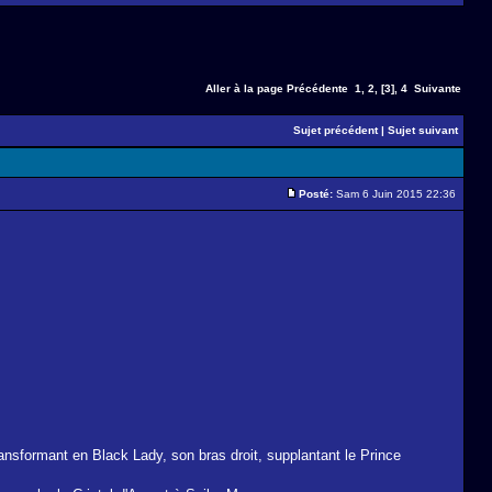
Aller à la page
Précédente
1
,
2
,
[3]
,
4
Suivante
Sujet précédent
|
Sujet suivant
Posté:
Sam 6 Juin 2015 22:36
ransformant en Black Lady, son bras droit, supplantant le Prince