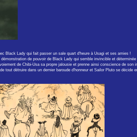
c Black Lady qui fait passer un sale quart d'heure à Usagi et ses amies !
démonstration de pouvoir de Black Lady qui semble invincible et déterminée à
dévoiement de Chibi-Usa sa propre jalousie et prenne ainsi conscience de son 
 tout détruire dans un dernier baroude d'honneur et Sailor Pluto se décide en