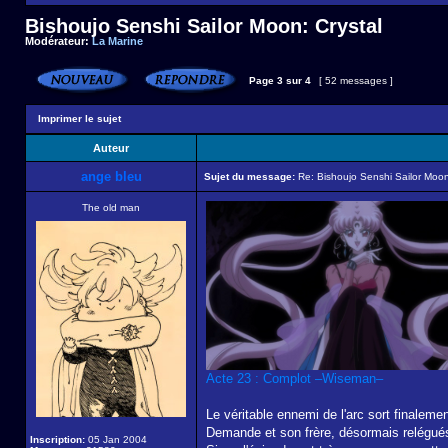
Bishoujo Senshi Sailor Moon: Crystal
Modérateur:
La Marine
Page
3
sur
4
[ 52 messages ]
Imprimer le sujet
Auteur
ange bleu
Sujet du message:
Re: Bishoujo Senshi Sailor Moon
The old man
Acte 23 : Complot –Wiseman–
Le véritable ennemi de l'arc sort finaleme
Demande et son frère, désormais relégué
Inscription:
05 Jan 2004