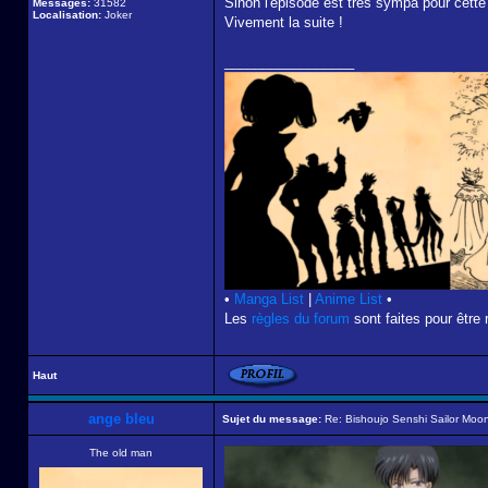
Sinon l'épisode est très sympa pour cette 
Messages:
31582
Localisation:
Joker
Vivement la suite !
_________________
•
Manga List
|
Anime List
•
Les
règles du forum
sont faites pour être 
Haut
ange bleu
Sujet du message:
Re: Bishoujo Senshi Sailor Moon
The old man