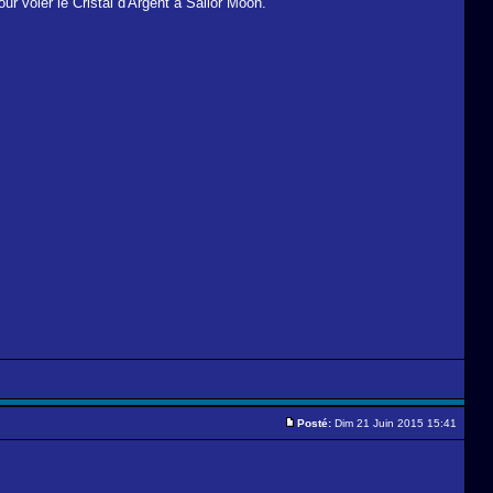
ur voler le Cristal d'Argent à Sailor Moon.
Posté:
Dim 21 Juin 2015 15:41