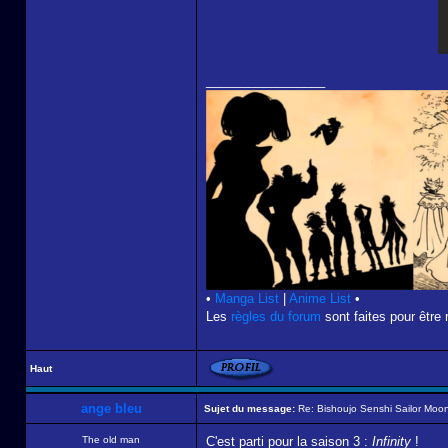
_________________
•
Manga List
|
Anime List
•
Les
règles du forum
sont faites pour être 
Haut
ange bleu
Sujet du message:
Re: Bishoujo Senshi Sailor Moon
The old man
C'est parti pour la saison 3 :
Infinity
!