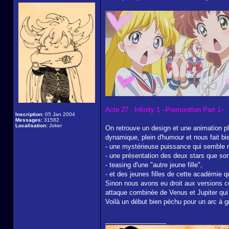
Acte 27 : Infinity 1 –Premonition Part 1–
Inscription:
05 Jan 2004
Messages:
31582
Localisation:
Joker
On retrouve un design et une animation pl
dynamique, plein d'humour et nous fait bien
- une mystérieuse puissance qui semble
- une présentation des deux stars que son
- teasing d'une "autre jeune fille",
- et des jeunes filles de cette académie q
Sinon nous avons eu droit aux versions co
attaque combinée de Venus et Jupiter qui 
Voilà un début bien péchu pour un arc à gr
_________________