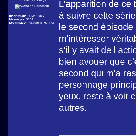
500 000 000 Berrys
L’apparition de ce
à suivre cette séri
Inscription:
01 Mar 2007
Messages:
3764
Localisation:
Académie Honnōji
le second épisode
m’intéresser vérit
s’il y avait de l’ac
bien avouer que c’
second qui m’a rass
personnage princip
yeux, reste à voir c
autres.
______________