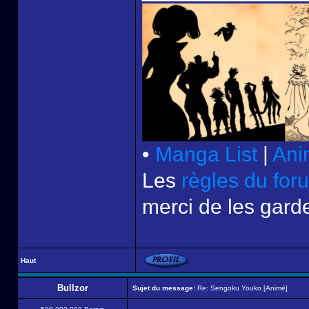
•
Manga List
|
Ani
Les
règles du for
merci de les garde
Haut
Bullzor
Sujet du message:
Re: Sengoku Youko [Animé]