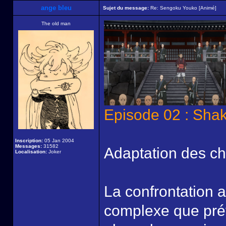
ange bleu
Sujet du message:
Re: Sengoku Youko [Animé]
The old man
Episode 02 : Sha
Inscription:
05 Jan 2004
Messages:
31582
Adaptation des ch
Localisation:
Joker
La confrontation 
complexe que prévu