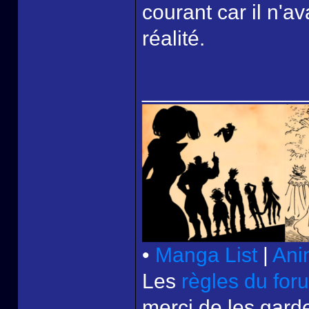
courant car il n'a
réalité.
______________
•
Manga List
|
Ani
Les
règles du for
merci de les garde