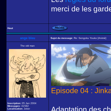
merci de les garde
Haut
ange bleu
Sujet du message:
Re: Sengoku Youko [Animé]
The old man
Episode 04 : Jin
Inscription:
05 Jan 2004
Messages:
31582
Adaptation des cha
Localisation:
Joker