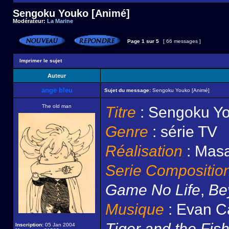
Sengoku Youko [Animé]
Modérateur:
La Marine
Page
1
sur
5
[ 66 messages ]
Imprimer le sujet
Auteur
ange bleu
Sujet du message:
Sengoku Youko [Animé]
The old man
Titre
: Sengoku Y
Genre
: série TV
Réalisation
: Masa
Serie Compositio
Game No Life
,
Be
Musique
: Evan Ca
Tiger and the Fis
Inscription:
05 Jan 2004