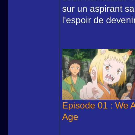
sur un aspirant s
l'espoir de devenir
Episode 01 : We 
Age