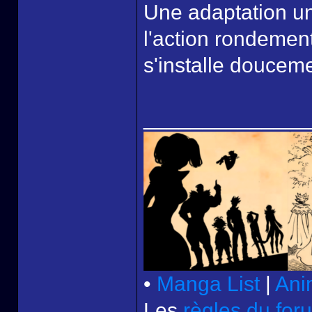
Une adaptation une
l'action rondemen
s'installe douceme
______________
•
Manga List
|
Ani
Les
règles du for