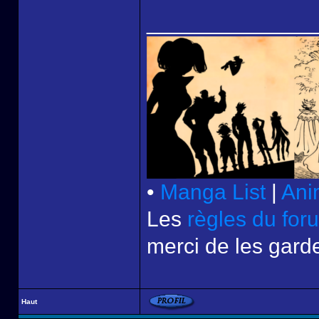
______________
•
Manga List
|
Ani
Les
règles du for
merci de les garde
Haut