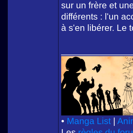
sur un frère et un
différents : l'un a
à s'en libérer. Le
______________
•
Manga List
|
Ani
Les
règles du for