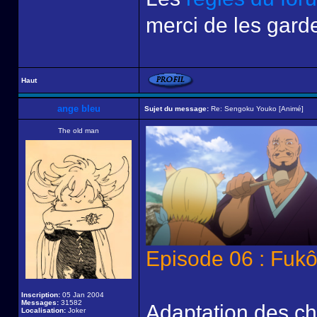
merci de les garde
Haut
ange bleu
Sujet du message:
Re: Sengoku Youko [Animé]
The old man
Episode 06 : Fuk
Inscription:
05 Jan 2004
Messages:
31582
Adaptation des ch
Localisation:
Joker