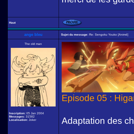
Haut
ange bleu
Sujet du message:
Re: Sengoku Youko [Animé]
The old man
Episode 05 : Higa
Inscription:
05 Jan 2004
Messages:
31582
Adaptation des cha
Localisation:
Joker