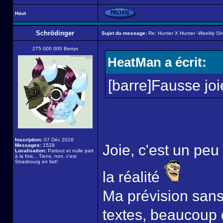
Haut
Schrödinger
Sujet du message:
Re: Hunter X Hunter -Weekly S
275 000 000 Berrys
HeatMan a écrit:
[barre]Fausse joi
Inscription:
07 Déc 2016
Joie, c'est un peu
Messages:
1528
Localisation:
Partout et nulle part
à la fois... Tiens, non, c'est
Strasbourg en fait!
la réalité
Ma prévision sans
textes, beaucoup 