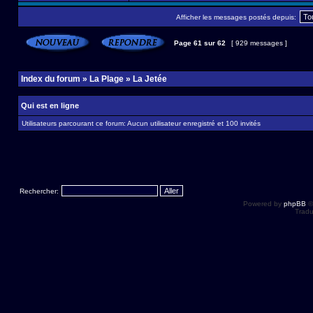
Afficher les messages postés depuis:
Page
61
sur
62
[ 929 messages ]
Index du forum
»
La Plage
»
La Jetée
Qui est en ligne
Utilisateurs parcourant ce forum: Aucun utilisateur enregistré et 100 invités
Rechercher:
Powered by
phpBB
©
Tradu