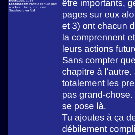
être importants, g
Messages:
1528
Localisation:
Partout et nulle part
à la fois... Tiens, non, c'est
Strasbourg en fait!
pages sur eux alor
et 3) ont chacun d
la comprennent et 
leurs actions futu
Sans compter que 
chapitre à l'autre.
totalement les pr
pas grand-chose. N
se pose là.
Tu ajoutes à ça d
débilement compliq