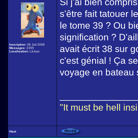
Si j'ai bien compri
s'être fait tatouer
le tome 39 ? Ou bi
signification ? D'ail
Inscription:
06 Juil 2008
avait écrit 38 sur
Messages:
2355
Localisation:
Là-bas
c'est génial ! Ça se
voyage en bateau 
______________
"It must be hell i
Haut