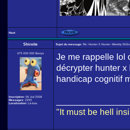
Haut
Shiroite
Sujet du message:
Re: Hunter X Hunter -Weekly Shô
475 000 000 Berrys
Je me rappelle lol q
décrypter hunter x 
handicap cognitif m
Inscription:
06 Juil 2008
______________
Messages:
2355
Localisation:
Là-bas
"It must be hell i