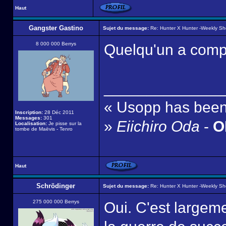
Haut
Gangster Gastino
Sujet du message:
Re: Hunter X Hunter -Weekly S
8 000 000 Berrys
Quelqu'un a compri
______________
« Usopp has been 
Inscription:
28 Déc 2011
Messages:
301
»
Eiichiro Oda
-
ON
Localisation:
Je pisse sur la
tombe de Maëvis - Tenro
Haut
Schrödinger
Sujet du message:
Re: Hunter X Hunter -Weekly S
275 000 000 Berrys
Oui. C'est largeme