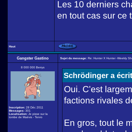
Les 10 derniers cha
en tout cas sur ce 
Haut
Gangster Gastino
Sujet du message:
Re: Hunter X Hunter -Weekly S
8 000 000 Berrys
Schrödinger a écrit
Oui. C'est largem
factions rivales 
Inscription:
28 Déc 2011
Messages:
301
Localisation:
Je pisse sur la
tombe de Maëvis - Tenro
En gros, tout le