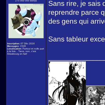
275 000 000 Berrys
Sans rire, je sais 
reprendre parce qu
des gens qui arriv
Sans tableur excel
Inscription:
07 Déc 2016
Messages:
1528
Localisation:
Partout et nulle part
à la fois... Tiens, non, c'est
Strasbourg en fait!
______________