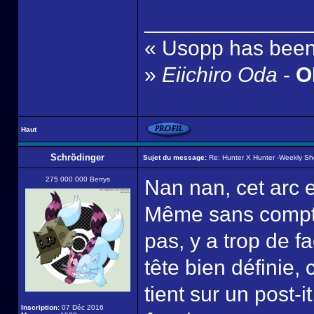
______________
« Usopp has been 
»
Eiichiro Oda
-
ON
Haut
Schrödinger
Sujet du message:
Re: Hunter X Hunter -Weekly S
275 000 000 Berrys
Nan nan, cet arc e
Même sans compter
pas, y a trop de 
tête bien définie, 
tient sur un post-
Inscription:
07 Déc 2016