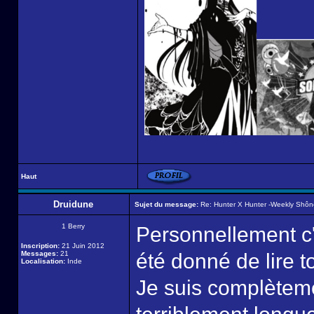
Haut
Druidune
Sujet du message:
Re: Hunter X Hunter -Weekly Shô
1 Berry
Personnellement c'e
Inscription:
21 Juin 2012
Messages:
21
été donné de lire 
Localisation:
Inde
Je suis complèteme