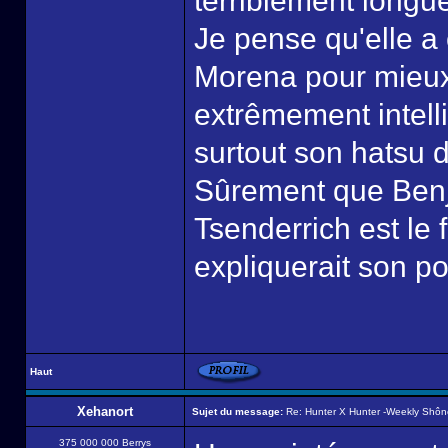
terriblement longu
Je pense qu'elle a
Morena pour mieux 
extrêmement intellig
surtout son hatsu d
Sûrement que Benjam
Tsenderrich est le 
expliquerait son p
Haut
Xehanort
Sujet du message:
Re: Hunter X Hunter -Weekly Shô
375 000 000 Berrys