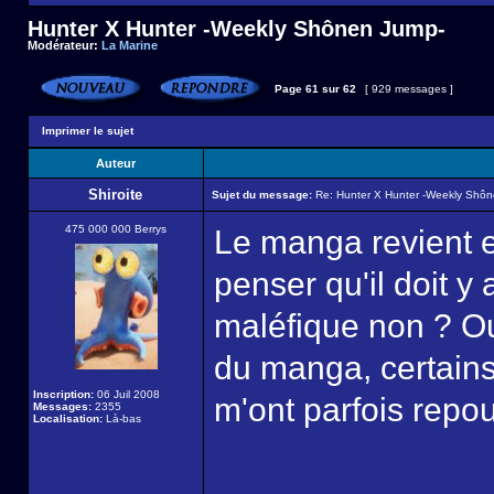
Hunter X Hunter -Weekly Shônen Jump-
Modérateur:
La Marine
Page
61
sur
62
[ 929 messages ]
Imprimer le sujet
Auteur
Shiroite
Sujet du message:
Re: Hunter X Hunter -Weekly Shô
475 000 000 Berrys
Le manga revient en
penser qu'il doit y
maléfique non ? Ou
du manga, certains
Inscription:
06 Juil 2008
m'ont parfois repo
Messages:
2355
Localisation:
Là-bas
______________