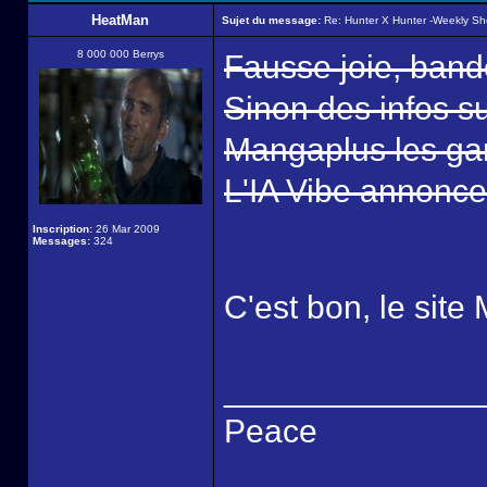
HeatMan
Sujet du message:
Re: Hunter X Hunter -Weekly S
8 000 000 Berrys
Fausse joie, band
Sinon des infos su
Mangaplus les ga
L'IA Vibe annonce
Inscription:
26 Mar 2009
Messages:
324
C'est bon, le si
______________
Peace