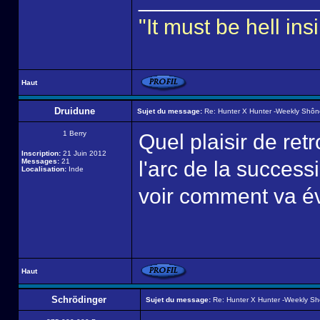
"It must be hell i
Haut
Druidune
Sujet du message:
Re: Hunter X Hunter -Weekly Shô
1 Berry
Quel plaisir de ret
Inscription:
21 Juin 2012
Messages:
21
l'arc de la success
Localisation:
Inde
voir comment va év
Haut
Schrödinger
Sujet du message:
Re: Hunter X Hunter -Weekly S