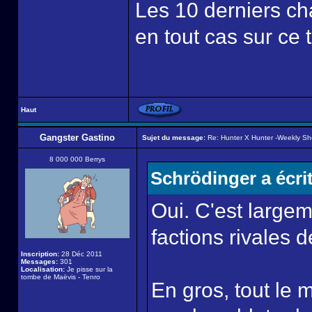
Les 10 derniers cha
en tout cas sur ce 
Haut
Gangster Gastino
Sujet du message:
Re: Hunter X Hunter -Weekly S
8 000 000 Berrys
Schrödinger a écrit
Oui. C'est largem
factions rivales 
Inscription:
28 Déc 2011
Messages:
301
Localisation:
Je pisse sur la
tombe de Maëvis - Tenro
En gros, tout le