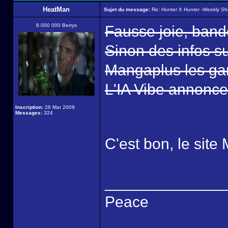
HeatMan
Sujet du message:
Re: Hunter X Hunter -Weekly S
8 000 000 Berrys
Fausse joie, band
Sinon des infos su
Mangaplus les ga
L'IA Vibe annonce
Inscription:
26 Mar 2009
Messages:
324
C'est bon, le si
______________
Peace