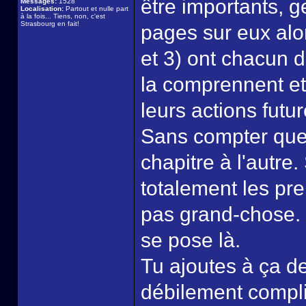
être importants, g
Messages:
1528
Localisation:
Partout et nulle part
à la fois... Tiens, non, c'est
Strasbourg en fait!
pages sur eux alor
et 3) ont chacun d
la comprennent et 
leurs actions futu
Sans compter que 
chapitre à l'autre.
totalement les pr
pas grand-chose. N
se pose là.
Tu ajoutes à ça d
débilement compliq