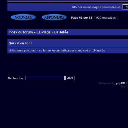
Afficher les messages postés depuis:
Page
61
sur
62
[ 929 messages ]
Index du forum
»
La Plage
»
La Jetée
Qui est en ligne
Utilisateurs parcourant ce forum: Aucun utilisateur enregistré et 19 invités
Rechercher:
Powered by
phpBB
©
Tradu