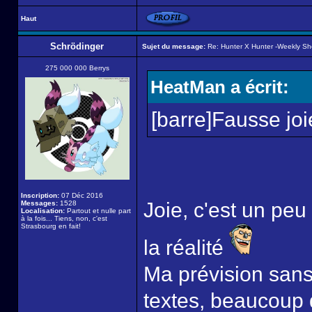
Haut
Schrödinger
Sujet du message:
Re: Hunter X Hunter -Weekly S
275 000 000 Berrys
HeatMan a écrit:
[barre]Fausse joi
Inscription:
07 Déc 2016
Joie, c'est un peu
Messages:
1528
Localisation:
Partout et nulle part
à la fois... Tiens, non, c'est
Strasbourg en fait!
la réalité
Ma prévision sans
textes, beaucoup 