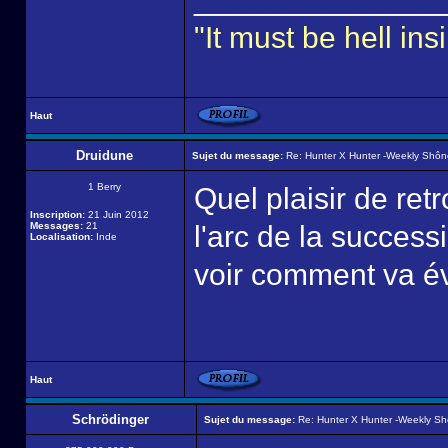
"It must be hell i
Haut
Druidune
Sujet du message:
Re: Hunter X Hunter -Weekly Shô
1 Berry
Quel plaisir de ret
Inscription:
21 Juin 2012
Messages:
21
l'arc de la success
Localisation:
Inde
voir comment va év
Haut
Schrödinger
Sujet du message:
Re: Hunter X Hunter -Weekly S