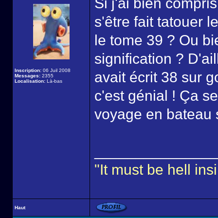
Si j'ai bien compri
s'être fait tatouer
le tome 39 ? Ou bi
signification ? D'ail
Inscription:
06 Juil 2008
avait écrit 38 sur
Messages:
2355
Localisation:
Là-bas
c'est génial ! Ça se
voyage en bateau 
______________
"It must be hell i
Haut