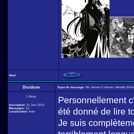
Haut
Druidune
Sujet du message:
Re: Hunter X Hunter -Weekly Shô
1 Berry
Personnellement c'e
Inscription:
21 Juin 2012
Messages:
21
été donné de lire 
Localisation:
Inde
Je suis complèteme