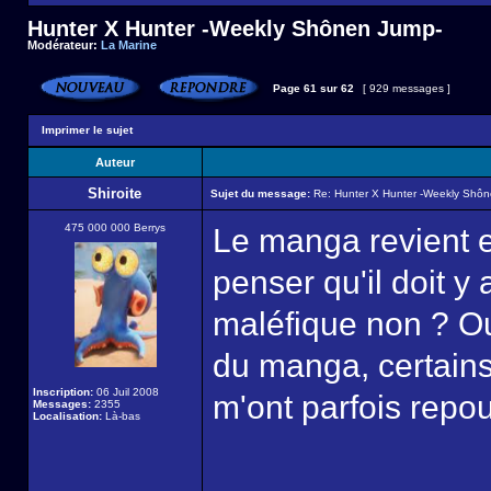
Hunter X Hunter -Weekly Shônen Jump-
Modérateur:
La Marine
Page
61
sur
62
[ 929 messages ]
Imprimer le sujet
Auteur
Shiroite
Sujet du message:
Re: Hunter X Hunter -Weekly Shô
475 000 000 Berrys
Le manga revient en
penser qu'il doit y
maléfique non ? Ou
du manga, certains
Inscription:
06 Juil 2008
m'ont parfois repo
Messages:
2355
Localisation:
Là-bas
______________