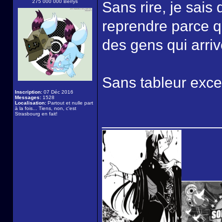
275 000 000 Berrys
Sans rire, je sais 
reprendre parce qu
des gens qui arriv
Sans tableur excel
Inscription:
07 Déc 2016
Messages:
1528
Localisation:
Partout et nulle part
à la fois... Tiens, non, c'est
Strasbourg en fait!
______________