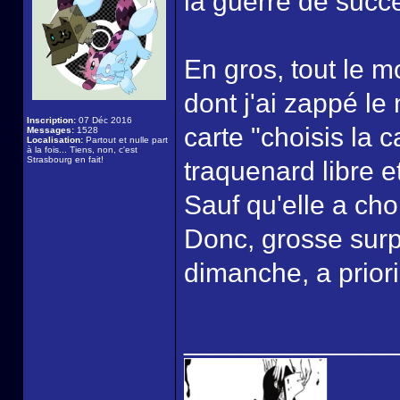
la guerre de succ
En gros, tout le 
dont j'ai zappé le n
Inscription:
07 Déc 2016
carte "choisis la c
Messages:
1528
Localisation:
Partout et nulle part
à la fois... Tiens, non, c'est
Strasbourg en fait!
traquenard libre 
Sauf qu'elle a choi
Donc, grosse surpr
dimanche, a priori
______________