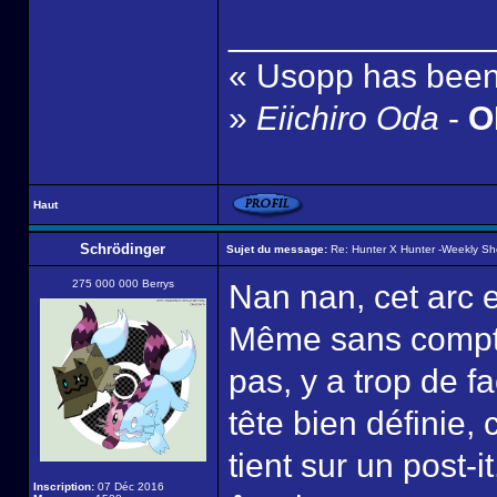
______________
« Usopp has been 
»
Eiichiro Oda
-
ON
Haut
Schrödinger
Sujet du message:
Re: Hunter X Hunter -Weekly S
275 000 000 Berrys
Nan nan, cet arc e
Même sans compter
pas, y a trop de 
tête bien définie, 
tient sur un post-
Inscription:
07 Déc 2016