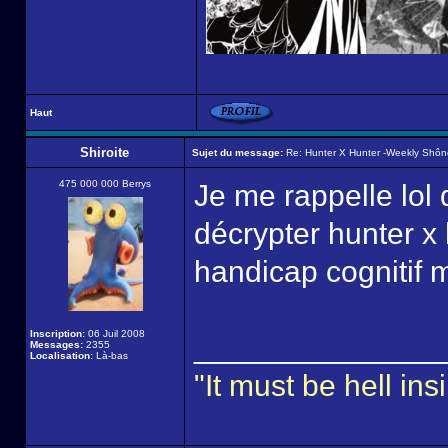
Haut
Shiroite
Sujet du message:
Re: Hunter X Hunter -Weekly Shô
475 000 000 Berrys
Je me rappelle lol q
décrypter hunter x 
handicap cognitif m
Inscription:
06 Juil 2008
______________
Messages:
2355
Localisation:
Là-bas
"It must be hell i