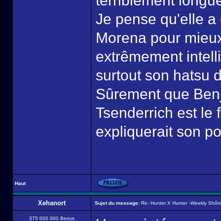
terriblement longu
Je pense qu'elle a
Morena pour mieux 
extrêmement intellig
surtout son hatsu d
Sûrement que Benjam
Tsenderrich est le 
expliquerait son p
Haut
Xehanort
Sujet du message:
Re: Hunter X Hunter -Weekly Shô
375 000 000 Berrys