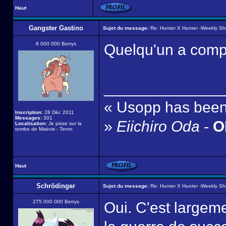
Haut
Gangster Gastino
Sujet du message:
Re: Hunter X Hunter -Weekly S
8 000 000 Berrys
Quelqu'un a compri
______________
« Usopp has been 
Inscription:
28 Déc 2011
Messages:
301
»
Eiichiro Oda
-
ON
Localisation:
Je pisse sur la
tombe de Maëvis - Tenro
Haut
Schrödinger
Sujet du message:
Re: Hunter X Hunter -Weekly S
275 000 000 Berrys
Oui. C'est largeme