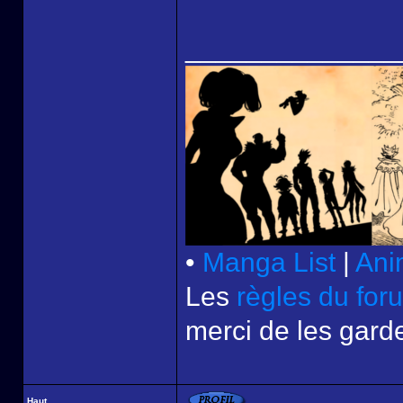
______________
•
Manga List
|
Ani
Les
règles du for
merci de les garde
Haut