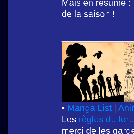
Mais en résumé : t
de la saison !
______________
•
Manga List
|
Ani
Les
règles du for
merci de les garde