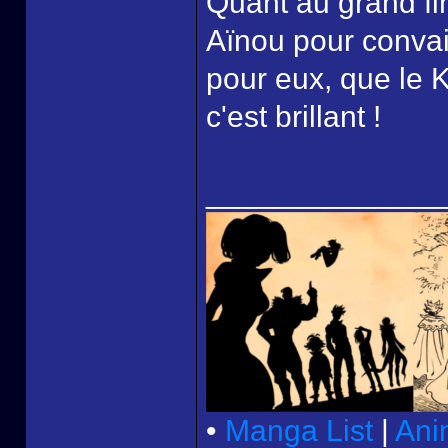
Quant au grand fina
Aïnou pour convain
pour eux, que le 
c'est brillant !
______________
•
Manga List
|
Ani