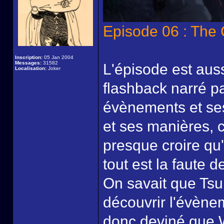
Episode 06 : The 
Inscription:
05 Jan 2004
Messages:
31582
L'épisode est auss
Localisation:
Joker
flashback narré pa
évènements et se
et ses manières, c
presque croire qu'
tout est la faute d
On savait que Tsu
découvrir l'évènem
donc deviné que Wi