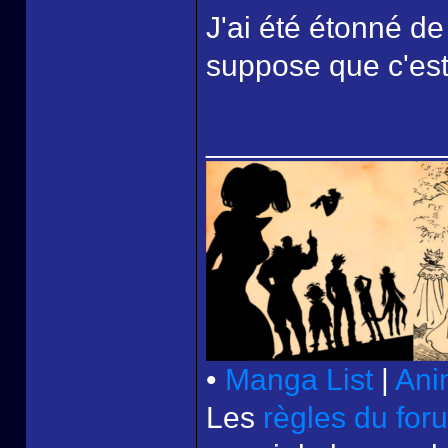
J'ai été étonné de
suppose que c'est 
______________
•
Manga List
|
Ani
Les
règles du for