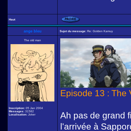
Haut
ange bleu
Sujet du message:
Re: Golden Kamuy
The old man
Episode 13 : The
Inscription:
05 Jan 2004
Messages:
31582
Ah pas de grand f
Localisation:
Joker
l'arrivée à Sappor