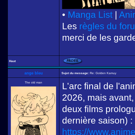
•
Manga List
|
Ani
Les
règles du for
merci de les garde
Haut
ange bleu
Sujet du message:
Re: Golden Kamuy
The old man
L'arc final de l'an
2026, mais avant, 
deux films prologu
dernière saison) :
https://www.anim