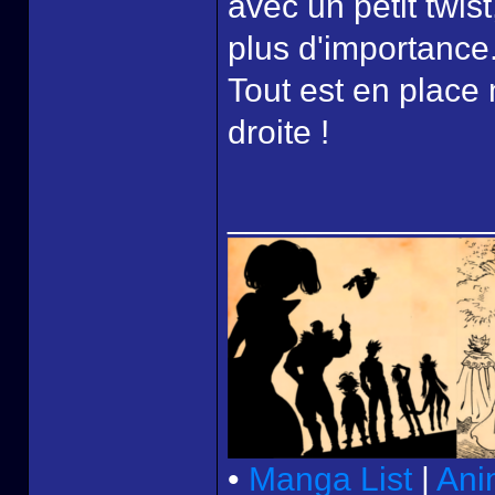
avec un petit twi
plus d'importance
Tout est en place 
droite !
______________
•
Manga List
|
Ani