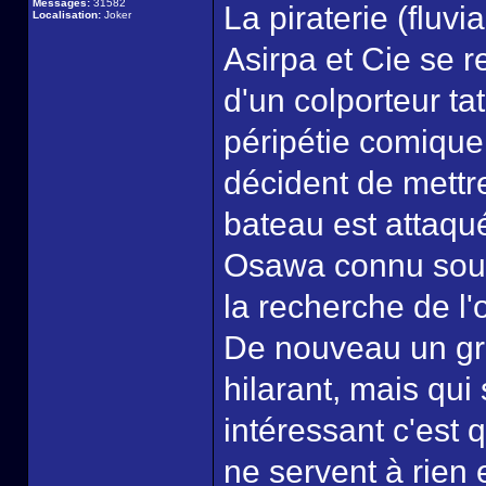
Messages:
31582
La piraterie (fluvi
Localisation:
Joker
Asirpa et Cie se r
d'un colporteur t
péripétie comique,
décident de mettre
bateau est attaqu
Osawa connu sous 
la recherche de l'
De nouveau un gro
hilarant, mais qui
intéressant c'est
ne servent à rien e