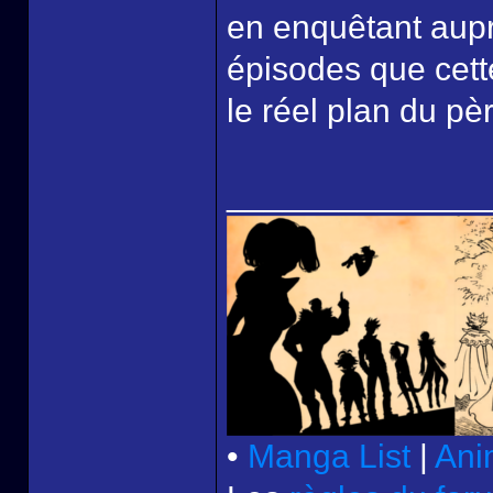
en enquêtant aupr
épisodes que cette
le réel plan du pèr
______________
•
Manga List
|
Ani