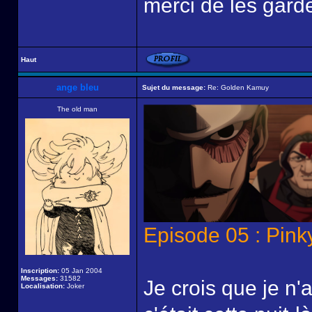
merci de les garde
Haut
ange bleu
Sujet du message:
Re: Golden Kamuy
The old man
Episode 05 : Pin
Inscription:
05 Jan 2004
Messages:
31582
Je crois que je n'a
Localisation:
Joker