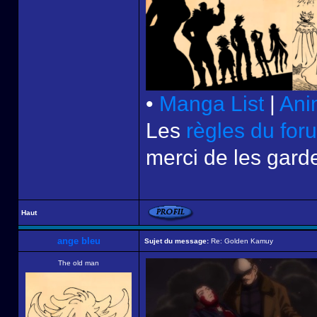
•
Manga List
|
Ani
Les
règles du for
merci de les garde
Haut
ange bleu
Sujet du message:
Re: Golden Kamuy
The old man