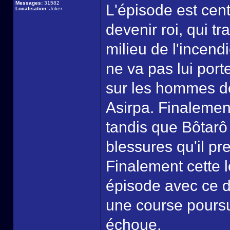
Messages:
31582
L'épisode est centr
Localisation:
Joker
devenir roi, qui t
milieu de l'incend
ne va pas lui port
sur les hommes de
Asirpa. Finalement
tandis que Bôtar
blessures qu'il pr
Finalement cette l
épisode avec ce d
une course poursui
échoue.