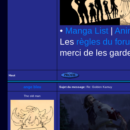
•
Manga List
|
Ani
Les
règles du for
merci de les garde
Haut
ange bleu
Sujet du message:
Re: Golden Kamuy
The old man