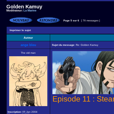
Golden Kamuy
Modérateur:
La Marine
Page
5
sur
6
[ 76 messages ]
Imprimer le sujet
Auteur
ange bleu
Sujet du message:
Re: Golden Kamuy
The old man
Episode 11 : Ste
Inscription:
05 Jan 2004