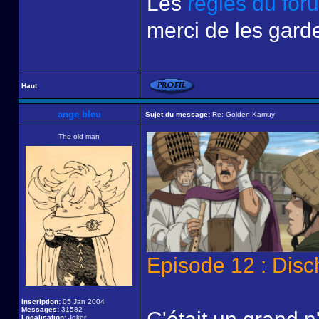
Les
règles du for
merci de les garde
Haut
ange bleu
Sujet du message:
Re: Golden Kamuy
The old man
Episode 12 : Disc
Inscription:
05 Jan 2004
Messages:
31582
Localisation:
Joker