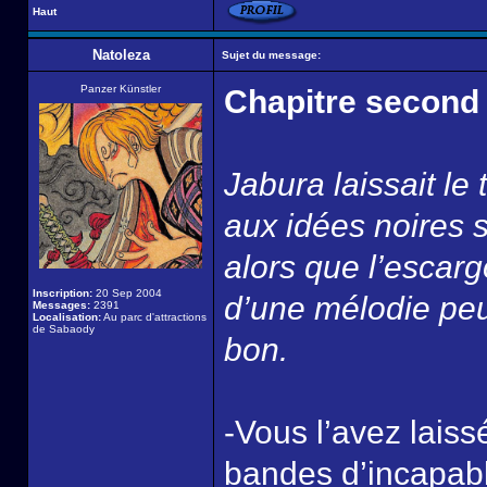
Haut
Natoleza
Sujet du message:
Panzer Künstler
Chapitre second :
Jabura laissait le 
aux idées noires s
alors que l’esca
Inscription:
20 Sep 2004
d’une mélodie peu
Messages:
2391
Localisation:
Au parc d'attractions
de Sabaody
bon.
-Vous l’avez laiss
bandes d’incapabl