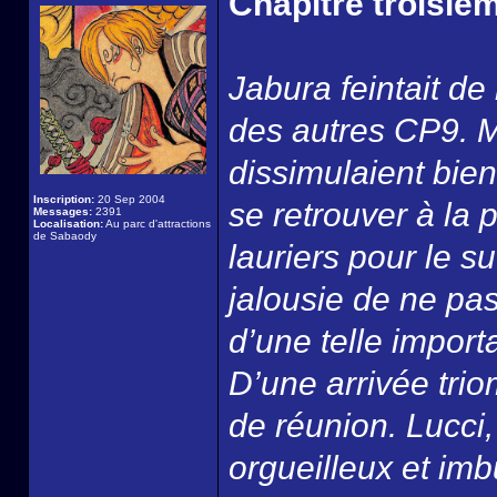
Chapitre troisièm
Jabura feintait de
des autres CP9. 
dissimulaient bie
Inscription:
20 Sep 2004
se retrouver à la 
Messages:
2391
Localisation:
Au parc d'attractions
de Sabaody
lauriers pour le 
jalousie de ne pas
d’une telle import
D’une arrivée tri
de réunion. Lucci,
orgueilleux et im