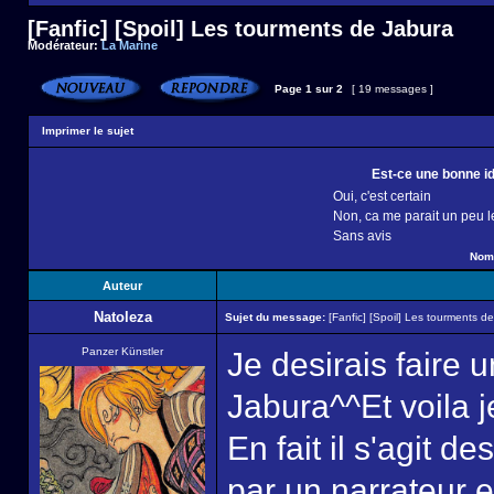
[Fanfic] [Spoil] Les tourments de Jabura
Modérateur:
La Marine
Page
1
sur
2
[ 19 messages ]
Imprimer le sujet
Est-ce une bonne id
Oui, c'est certain
Non, ca me parait un peu l
Sans avis
Nomb
Auteur
Natoleza
Sujet du message:
[Fanfic] [Spoil] Les tourments d
Panzer Künstler
Je desirais faire 
Jabura^^Et voila j
En fait il s'agit 
par un narrateur e