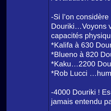
-Si l’on considèr
Douriki…Voyons vo
capacités physiqu
*Kalifa à 630 Douri
*Blueno à 820 Dou
*Kaku…2200 Douri
*Rob Lucci …hum…
-4000 Douriki ! Es
jamais entendu pa