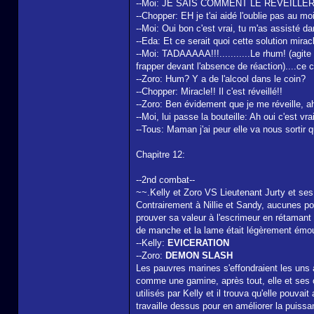
--Moi: JE SAIS COMMENT LE REVEILLER!
--Chopper: EH je t'ai aidé l'oublie pas au mo
--Moi: Oui bon c'est vrai, tu m'as assisté 
--Eda: Et ce serait quoi cette solution mirac
--Moi: TADAAAAA!!!...........Le rhum! (agite
frapper devant l'absence de réaction)....ce cr
--Zoro: Hum? Y a de l'alcool dans le coin?
--Chopper: Miracle!! Il c'est réveillé!!
--Zoro: Ben évidement que je me réveille, ah
--Moi, lui passe la bouteille: Ah oui c'est vra
--Tous: Maman j'ai peur elle va nous sortir qu
Chapitre 12:
--2nd combat--
~~.Kelly et Zoro VS Lieutenant Jurty et se
Contrairement à Nillie et Sandy, aucunes pol
prouver sa valeur à l'escrimeur en rétamant
de manche et la lame était légèrement émou
--Kelly:
EVICERATION
--Zoro:
DEMON SLASH
Les pauvres marines s'effondraient les uns ap
comme une gamine, après tout, elle et ses c
utilisés par Kelly et il trouva qu'elle pouva
travaille dessus pour en améliorer la puissa