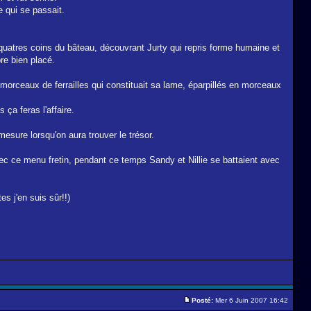
e qui se passait.
 quatres coins du bâteau, découvrant Jurty qui repris forme humaine et
re bien placé.
 morceaux de ferrailles qui constituait sa lame, éparpillés en morceaux
ça feras l'affaire.
esure lorsqu'on aura trouver le trésor.
ec ce menu fretin, pendant ce temps Sandy et Nillie se battaient avec
es j'en suis sûr!!)
Posté:
Mer 6 Juin 2007 16:42