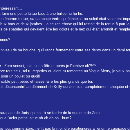
interréssant...
t faire une petite laitue face à une tortue hu hu hu.
en énorme tortue, sa carapace verte qui étincelait au soleil était vraiment imp
e deux bras et deux jambes. La seules chose qui lui restait de la tortue à part 
s de spatules qui devaient être les doigts et le nez qui était arrondit et remp
donnes?
u niveau de sa bouche, qu'il repris fermement entre ses dents dans un demi tour
...Zoro-sensei, fais lui sa fête et après je l'achève ok?!^^
achève tout seul, toi tu regardes ou alors tu remontes au Vogue Merry, je veux pa
 pour un boulet ou quoi!!
 sable petit bébé, et laisse faire les plus grands que toi.
 soit déconcentré au détriment de Kelly qui semblait complètement choquée et
arapace de Jurty qui riait à se tordre de la surprise de Zoro.
que l'acier petite laitue oh oh oh oh...hum?
is tout comme Zoro, ne fit pas la moindre égratignures à l'énorme carapace du 