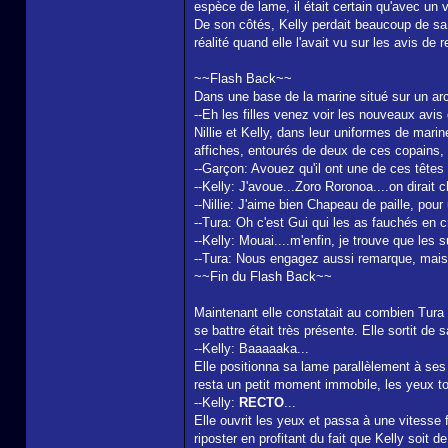
espèce de lame, il était certain qu'avec un
De son côtés, Kelly perdait beaucoup de sa c
réalité quand elle l'avait vu sur les avis de 
~~Flash Back~~
Dans une base de la marine situé sur un ar
--Eh les filles venez voir les nouveaux avis
Nillie et Kelly, dans leur uniformes de mari
affiches, entourés de deux de ces copains, l
--Garçon: Avouez qu'il ont une de ces têtes
--Kelly: J'avoue...Zoro Roronoa....on dirait c
--Nillie: J'aime bien Chapeau de paille, pou
--Tura: Oh c'est Gui qui les as fauchés en c
--Kelly: Mouai....m'enfin, je trouve que les
--Tura: Nous engagez aussi remarque, mais b
~~Fin du Flash Back~~
Maintenant elle constatait au combien Tura
se battre était très présente. Elle sortit de
--Kelly: Baaaaaka...
Elle positionna sa lame parallèlement à ses y
resta un petit moment immobile, les yeux t
--Kelly:
RECTO
...
Elle ouvrit les yeux et passa à une vitesse 
riposter en profitant du fait que Kelly soit d