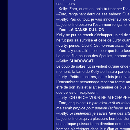
escrimeurs.
--Kelly: Zoro, question: sais-tu trancher l'aci
--Zoro, rengainant deux de ses sabres: Ouai.
--Kelly: Pas du tout, je vais innover sur ce c
La jeune fille observa l'escrimeur rengaine
--Zoro:
LA DANSE DU LION
Kelly ne put se retenir d'échapper un cri de s
ne fut pas sa surprise et celle de Jurty qu
--Jurty, pense:
Quoi?! Ce morveau aurait tr
--Zoro: J'y suis allé mollo pour que tu te fa
La jeune fille haussa des épaules, comme si 
--Kelly:
SHADOWCAT
Le coup de sabre fut si violent qu'une onde
moment, la lame de Kelly se fissura par end
--Jurty: Petits monstres, cette fois je ne v
L'encombrant personnage reprit sa forme anim
être de son avis et allait examiner de plus
que celles-ci n'explosent.
--Jurty: OH OH OH VOUS NE M ECHAP
--Zoro, esquivant:
Le pire c'est qu'il as ra
me serait propice pour pouvoir l'achever, le t
--Kelly:
Si seulement je savais faire des att
La jeune fille esquiva plusieurs bombes d'un
une attaque puissante en direction des bombe
bombes s'arrêtèrent dans leur élan et retour