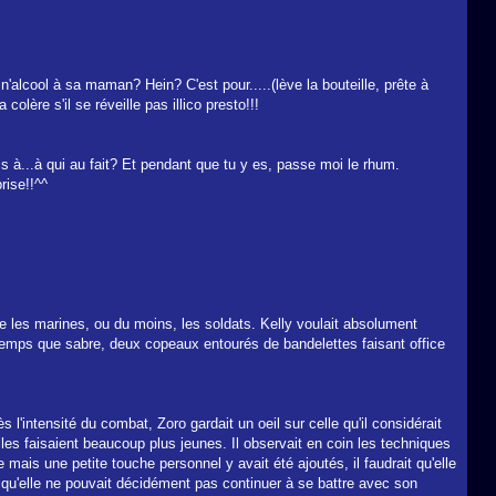
n'alcool à sa maman? Hein? C'est pour.....(lève la bouteille, prête à
olère s'il se réveille pas illico presto!!!
is à...à qui au fait? Et pendant que tu y es, passe moi le rhum.
prise!!^^
re les marines, ou du moins, les soldats. Kelly voulait absolument
n temps que sabre, deux copeaux entourés de bandelettes faisant office
 l'intensité du combat, Zoro gardait un oeil sur celle qu'il considérait
es faisaient beaucoup plus jeunes. Il observait en coin les techniques
e mais une petite touche personnel y avait été ajoutés, il faudrait qu'elle
it qu'elle ne pouvait décidément pas continuer à se battre avec son