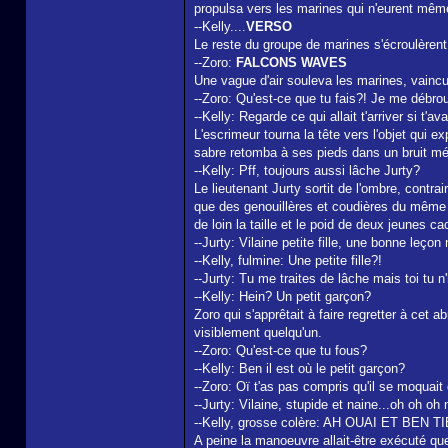
propulsa vers les marines qui n'eurent même 
--Kelly....
VERSO
Le reste du groupe de marines s'écroulèrent 
--Zoro:
FALCONS WAVES
Une vague d'air souleva les marines, vaincus,
--Zoro: Qu'est-ce que tu fais?! Je me débroui
--Kelly: Regarde ce qui allait t'arriver si t'av
L'escrimeur tourna la tête vers l'objet qui e
sabre retomba à ses pieds dans un bruit mét
--Kelly: Pff, toujours aussi lâche Jurty?
Le lieutenant Jurty sortit de l'ombre, contra
que des genouillères et coudières du même mét
de loin la taille et le poid de deux jeunes c
--Jurty: Vilaine petite fille, une bonne leçon
--Kelly, fulmine: Une petite fille?!
--Jurty: Tu me traites de lâche mais toi tu n
--Kelly: Hein? Un petit garçon?
Zoro qui s'apprêtait à faire regretter à cet a
visiblement quelqu'un.
--Zoro: Qu'est-ce que tu fous?
--Kelly: Ben il est où le petit garçon?
--Zoro: Oï t'as pas compris qu'il se moquai
--Jurty: Vilaine, stupide et naine...oh oh oh
--Kelly, grosse colère: AH OUAI ET BEN 
A peine la manoeuvre allait-être exécuté que