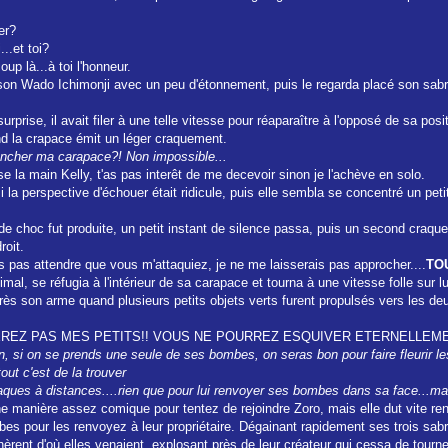
er?
..et toi?
oup là...à toi l'honneur.
r son Wado Ichimonji avec un peu d'étonnement, puis le regarda placé son sabr
urprise, il avait filer à une telle vitesse pour réaparaître à l'opposé de sa posi
and la crapace émit un léger craquement.
ancher ma carapace?! Non impossible...
sse la main Kelly, t'as pas interêt de me decevoir sinon je l'achève en solo.
la perspective d'échouer était ridicule, puis elle sembla se concentré un peti
 de choc fut produite, un petit instant de silence passa, puis un second craqu
roit.
ais pas attendre que vous m'attaquiez, je ne me laisserais pas approcher....
TO
al, se réfugia à l'intérieur de sa carapace et tourna à une vitesse folle sur l
 près son arme quand plusieurs petits objets verts furent propulsés vers les d
PEREZ PAS MES PETITS!! VOUS NE POURREZ ESQUIVER ETERNELLEM
ison, si on se prends une seule de ses bombes, on seras bon pour faire fleurir
out c'est de la trouver
aques à distances....rien que pour lui renvoyer ses bombes dans sa face...mai
e manière assez comique pour tentez de rejoindre Zoro, mais elle dut vite reno
s pour les renvoyez à leur propriétaire. Dégainant rapidement ses trois sabres,
nèrent d'où elles venaient, explosant près de leur créateur qui cessa de tourne