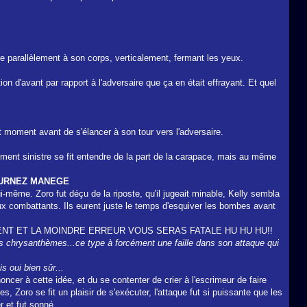
e parallèlement à son corps, verticalement, fermant les yeux.
tion d'avant par rapport à l'adversaire que ça en était effrayant. Et quel
t moment avant de s'élancer à son tour vers l'adversaire.
ement sinistre se fit entendre de la part de la carapace, mais au même
URNEZ MANEGE
ui-même. Zoro fut déçu de la riposte, qu'il jugeait minable, Kelly sembla
eux combattants. Ils eurent juste le temps d'esquiver les bombes avant
ENT ET LA MOINDRE ERREUR VOUS SERAS FATALE HU HU HU!!
 les chrysanthèmes...ce type à forcément une faille dans son attaque qui
s oui bien sûr...
ncer à cette idée, et du se contenter de crier à l'escrimeur de faire
 Zoro se fit un plaisir de s'exécuter, l'attaque fut si puissante que les
r et fut sonné.