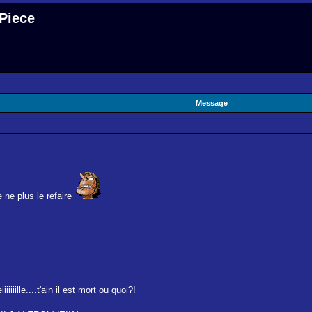
 Piece
Message
e plus le refaire
iille....t'ain il est mort ou quoi?!