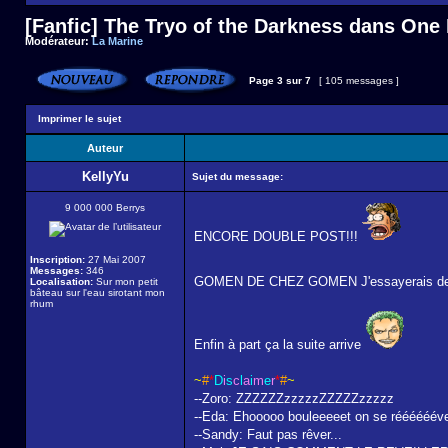
[Fanfic] The Tryo of the Darkness dans One
Modérateur:
La Marine
Page
3
sur
7
[ 105 messages ]
Imprimer le sujet
Auteur
KellyYu
Sujet du message:
9 000 000 Berrys
ENCORE DOUBLE POST!!!
Inscription:
27 Mai 2007
Messages:
346
GOMEN DE CHEZ GOMEN J'essayerais de n
Localisation:
Sur mon petit
bâteau sur l'eau sirotant mon
rhum
Enfin à part ça la suite arrive
~
#
*
D
i
s
c
l
a
i
m
e
r
*
#
~
--Zoro: ZZZZZZzzzzzZZZZZzzzzz
--Eda: Ehooooo bouleeeeet on se rééééééveiiiii
--Sandy: Faut pas rêver...