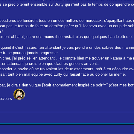
ns se précipitèrent ensemble sur Jurty qui n'eut pas le temps de comprendre c
 coudières se fendirent tous en un des milliers de morceaux, s'éparpillant aux
issa pas le temps de faire sa dernière prière qu'il l'acheva avec un coup de sab
m?
ement abbatut, entre ses mains il ne restait plus que quelques bandelettes et
and il c'est fissuré...en attendant je vais prendre un des sabres des marines 
me tu ne pourras jamais progresser.
n cher, j'ai précisé "en attendant", je compte bien me trouver un katana à ma m
..en attendant je crois bien que d'autres géneurs arrivent...
border le navire où se trouvaient les deux escrimeurs, prêt à en découdre av
isait tant bien mal équipe avec Luffy qui faisait face au colonel lui même.
t, je dirais rien vu que j'était anormalement inspiré ce soir^^''' (c'est mes bott
ces/eurs