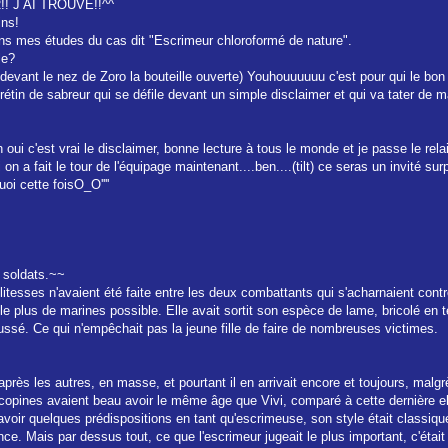
! J AI TROUVE!!^^
ins!
dans mes études du cas dit "Escrimeur chloroformé de nature".
le?
 devant le nez de Zoro la bouteille ouverte) Youhouuuuuu c'est pour qui le bon 
étin de sabreur qui se défile devant un simple disclaimer et qui va tater de ma c
 oui c'est vrai le disclaimer, bonne lecture à tous le monde et je passe le rela
i on a fait le tour de l'équipage maintenant....ben....(tilt) ce seras un invité sur
oi cette foisO_O''''
s soldats.~~
itesses n'avaient été faite entre les deux combattants qui s'acharnaient cont
 le plus de marines possible. Elle avait sortit son espèce de lame, bricolé e
ssé. Ce qui n'empêchait pas la jeune fille de faire de nombreuses victimes.
rès les autres, en masse, et pourtant il en arrivait encore et toujours, malgrès
opines avaient beau avoir le même âge que Vivi, comparé à cette dernière ell
it avoir quelques prédispositions en tant qu'escrimeuse, son style était classiqu
nce. Mais par dessus tout, ce que l'escrimeur jugeait le plus important, c'éta