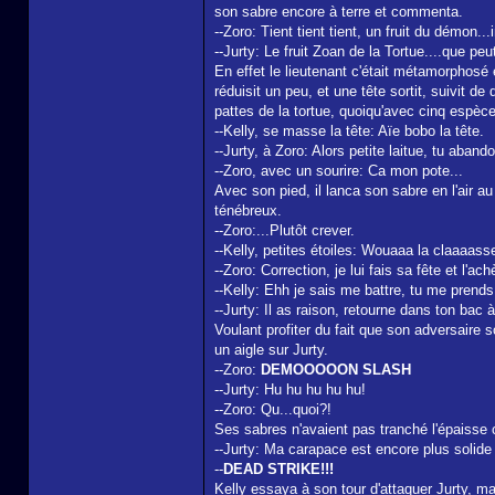
son sabre encore à terre et commenta.
--Zoro: Tient tient tient, un fruit du démon...
--Jurty: Le fruit Zoan de la Tortue....que peu
En effet le lieutenant c'était métamorphosé 
réduisit un peu, et une tête sortit, suivit d
pattes de la tortue, quoiqu'avec cinq espèce
--Kelly, se masse la tête: Aïe bobo la tête.
--Jurty, à Zoro: Alors petite laitue, tu aban
--Zoro, avec un sourire: Ca mon pote...
Avec son pied, il lanca son sabre en l'air a
ténébreux.
--Zoro:...Plutôt crever.
--Kelly, petites étoiles: Wouaaa la claaaasse
--Zoro: Correction, je lui fais sa fête et l'
--Kelly: Ehh je sais me battre, tu me prends
--Jurty: Il as raison, retourne dans ton bac à
Voulant profiter du fait que son adversaire
un aigle sur Jurty.
--Zoro:
DEMOOOOON SLASH
--Jurty: Hu hu hu hu hu!
--Zoro: Qu...quoi?!
Ses sabres n'avaient pas tranché l'épaisse c
--Jurty: Ma carapace est encore plus solide 
--
DEAD STRIKE!!!
Kelly essaya à son tour d'attaquer Jurty, ma