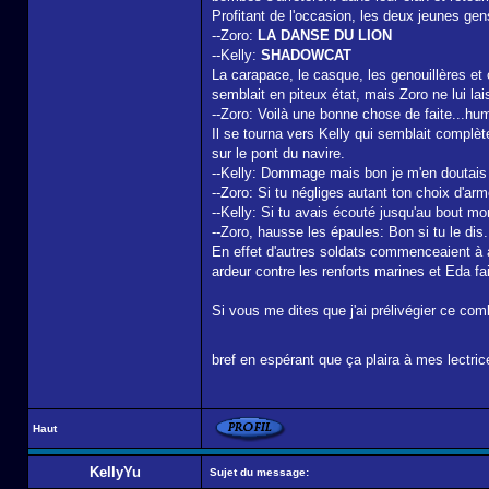
Profitant de l'occasion, les deux jeunes ge
--Zoro:
LA DANSE DU LION
--Kelly:
SHADOWCAT
La carapace, le casque, les genouillères et
semblait en piteux état, mais Zoro ne lui la
--Zoro: Voilà une bonne chose de faite...hu
Il se tourna vers Kelly qui semblait complèt
sur le pont du navire.
--Kelly: Dommage mais bon je m'en doutais qu
--Zoro: Si tu négliges autant ton choix d'ar
--Kelly: Si tu avais écouté jusqu'au bout mo
--Zoro, hausse les épaules: Bon si tu le dis.
En effet d'autres soldats commenceaient à a
ardeur contre les renforts marines et Eda fa
Si vous me dites que j'ai prélivégier ce comba
bref en espérant que ça plaira à mes lectri
Haut
KellyYu
Sujet du message: