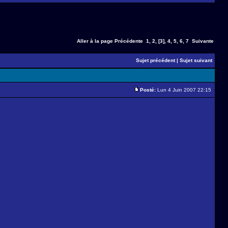
Aller à la page
Précédente
1
,
2
,
[3]
,
4
,
5
,
6
,
7
Suivante
Sujet précédent
|
Sujet suivant
Posté:
Lun 4 Juin 2007 22:15