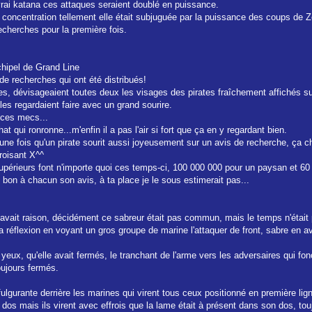
 vrai katana ces attaques seraient doublé en puissance.
oncentration tellement elle était subjuguée par la puissance des coups de Zoro
recherches pour la première fois.
chipel de Grand Line
 de recherches qui ont été distribués!
nes, dévisageaient toutes deux les visages des pirates fraîchement affichés su
es regardaient faire avec un grand sourire.
 ces mecs...
hat qui ronronne...m'enfin il a pas l'air si fort que ça en y regardant bien.
r une fois qu'un pirate sourit aussi joyeusement sur un avis de recherche, ça 
roisant X^^
 supérieurs font n'importe quoi ces temps-ci, 100 000 000 pour un paysan et 60 
on à chacun son avis, à ta place je le sous estimerait pas...
 avait raison, décidément ce sabreur était pas commun, mais le temps n'était
 sa réflexion en voyant un gros groupe de marine l'attaquer de front, sabre en a
eux, qu'elle avait fermés, le tranchant de l'arme vers les adversaires qui fonca
oujours fermés.
fulgurante derrière les marines qui virent tous ceux positionné en première lign
e dos mais ils virent avec effrois que la lame était à présent dans son dos, touj