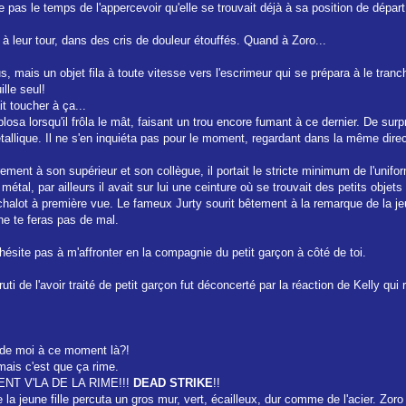
pas le temps de l'appercevoir qu'elle se trouvait déjà à sa position de départ
à leur tour, dans des cris de douleur étouffés. Quand à Zoro...
 mais un objet fila à toute vitesse vers l'escrimeur qui se prépara à le tranche
lle seul!
ait toucher à ça...
xplosa lorsqu'il frôla le mât, faisant un trou encore fumant à ce dernier. De sur
allique. Il ne s'en inquiéta pas pour le moment, regardant dans la même direc
irement à son supérieur et son collègue, il portait le stricte minimum de l'uni
al, par ailleurs il avait sur lui une ceinture où se trouvait des petits objets
achalot à première vue. Le fameux Jurty sourit bêtement à la remarque de la jeu
 ne te feras pas de mal.
'hésite pas à m'affronter en la compagnie du petit garçon à côté de toi.
bruti de l'avoir traité de petit garçon fut déconcerté par la réaction de Kelly qui
t de moi à ce moment là?!
 mais c'est que ça rime.
TIENT V'LA DE LA RIME!!!
DEAD STRIKE
!!
 la jeune fille percuta un gros mur, vert, écailleux, dur comme de l'acier. Zoro