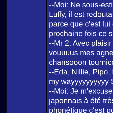
--Moi: Ne sous-est
Luffy, il est redout
parce que c'est lui 
prochaine fois ce s
--Mr 2: Avec plais
vouuuus mes agneau
chansooon tournico
--Eda, Nillie, Pipo
my wayyyyyyyyyy
--Moi: Je m'excuse
japonnais à été très
phonétique c'est po