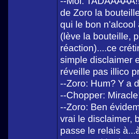
--Moi: TADAAAAA!!!.
de Zoro la bouteil
qui le bon n'alcool
(lève la bouteille,
réaction)....ce cré
simple disclaimer e
réveille pas illico p
--Zoro: Hum? Y a de
--Chopper: Miracle!! 
--Zoro: Ben évideme
vrai le disclaimer,
passe le relais à...