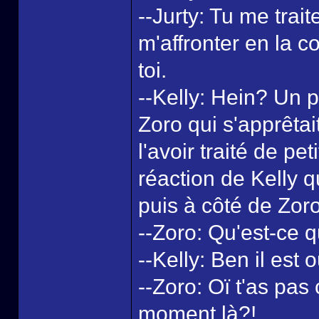
--Jurty: Tu me trait
m'affronter en la 
toi.
--Kelly: Hein? Un p
Zoro qui s'apprêtait
l'avoir traité de pe
réaction de Kelly qu
puis à côté de Zor
--Zoro: Qu'est-ce q
--Kelly: Ben il est 
--Zoro: Oï t'as pas
moment là?!