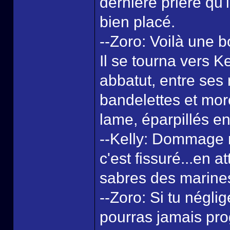
dernière prière qu'
bien placé.
--Zoro: Voilà une 
Il se tourna vers 
abbatut, entre ses 
bandelettes et morc
lame, éparpillés e
--Kelly: Dommage m
c'est fissuré...en 
sabres des marines 
--Zoro: Si tu négli
pourras jamais pro