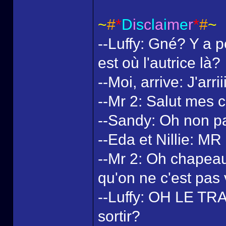
~
#
*
D
i
s
c
l
a
i
m
e
r
*
#
~
--Luffy: Gné? Y a p
est où l'autrice là?
--Moi, arrive: J'arr
--Mr 2: Salut mes
--Sandy: Oh non pa
--Eda et Nillie: MR
--Mr 2: Oh chapeau
qu'on ne c'est pas
--Luffy: OH LE TRA
sortir?