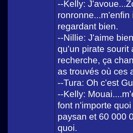
--Kelly: J'avoue...Z
ronronne...m'enfin i
regardant bien.
--Nillie: J'aime bi
qu'un pirate sourit
recherche, ça chan
as trouvés où ces 
--Tura: Oh c'est Gu
--Kelly: Mouai....m
font n'importe quo
paysan et 60 000 0
quoi.