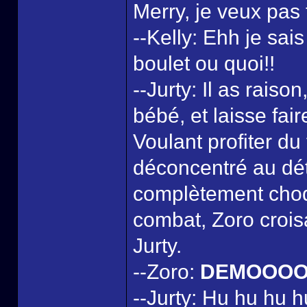
Merry, je veux pas 
--Kelly: Ehh je sai
boulet ou quoi!!
--Jurty: Il as raiso
bébé, et laisse fair
Voulant profiter du
déconcentré au dét
complètement choq
combat, Zoro croisa
Jurty.
--Zoro:
DEMOOOO
--Jurty: Hu hu hu h