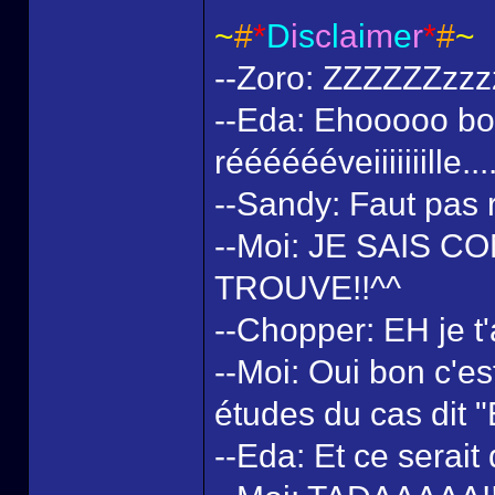
~
#
*
D
i
s
c
l
a
i
m
e
r
*
#
~
--Zoro: ZZZZZZzz
--Eda: Ehooooo bo
rééééééveiiiiiiille..
--Sandy: Faut pas r
--Moi: JE SAIS C
TROUVE!!^^
--Chopper: EH je t'
--Moi: Oui bon c'es
études du cas dit 
--Eda: Et ce serait