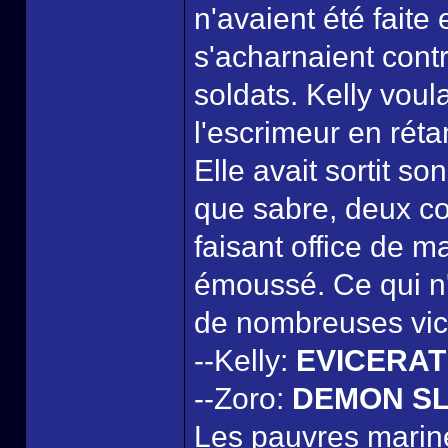
n'avaient été faite
s'acharnaient cont
soldats. Kelly voul
l'escrimeur en rét
Elle avait sortit s
que sabre, deux c
faisant office de m
émoussé. Ce qui n'e
de nombreuses vic
--Kelly:
EVICERAT
--Zoro:
DEMON S
Les pauvres marine