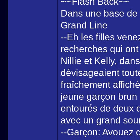
~~Flash Back~~
Dans une base de l
Grand Line
--Eh les filles ven
recherches qui ont 
Nillie et Kelly, da
dévisageaient tout
fraîchement affiché
jeune garçon brun q
entourés de deux d
avec un grand sour
--Garçon: Avouez qu