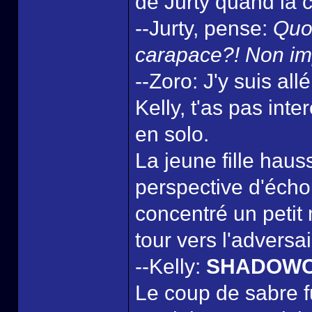
de Jurty quand la 
--Jurty, pense:
Quo
carapace?! Non imp
--Zoro: J'y suis al
Kelly, t'as pas int
en solo.
La jeune fille hau
perspective d'échou
concentré un petit
tour vers l'adversai
--Kelly:
SHADOW
Le coup de sabre fu