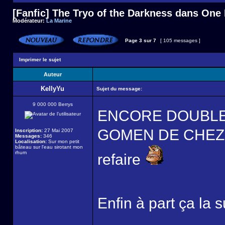
[Fanfic] The Tryo of the Darkness dans One
Modérateur:
La Marine
Page
3
sur
7
[ 105 messages ]
Imprimer le sujet
Auteur
KellyYu
Sujet du message:
9 000 000 Berrys
ENCORE DOUBLE
GOMEN DE CHEZ GO
Inscription:
27 Mai 2007
Messages:
346
Localisation:
Sur mon petit
bâteau sur l'eau sirotant mon
rhum
refaire
Enfin à part ça la s