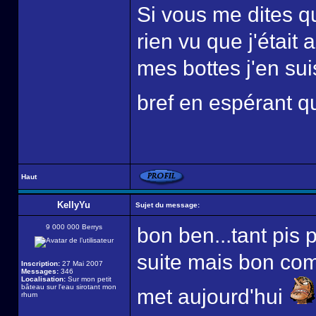
Si vous me dites qu
rien vu que j'était 
mes bottes j'en suis
bref en espérant q
Haut
KellyYu
Sujet du message:
9 000 000 Berrys
bon ben...tant pis 
suite mais bon comm
Inscription:
27 Mai 2007
Messages:
346
Localisation:
Sur mon petit
bâteau sur l'eau sirotant mon
met aujourd'hui
rhum