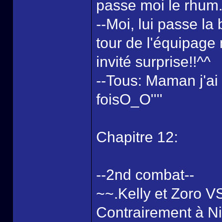
passe moi le rhum
--Moi, lui passe la b
tour de l'équipage m
invité surprise!!^^
--Tous: Maman j'ai 
foisO_O''''
Chapitre 12:
--2nd combat--
~~.Kelly et Zoro VS
Contrairement à Ni