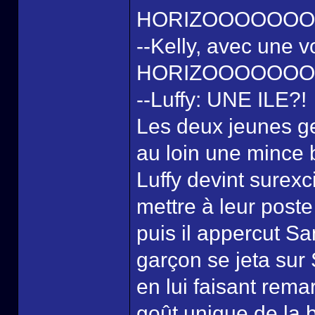
HORIZOOOOOOOO
--Kelly, avec une v
HORIZOOOOOOOO
--Luffy: UNE ILE?!
Les deux jeunes gen
au loin une mince 
Luffy devint surexc
mettre à leur poste 
puis il appercut S
garçon se jeta sur 
en lui faisant remar
goût unique de la b