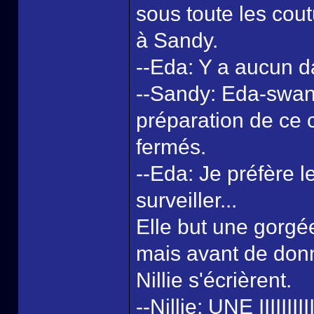
sous toute les cou
à Sandy.
--Eda: Y a aucun 
--Sandy: Eda-swan,
préparation de ce c
fermés.
--Eda: Je préfère l
surveiller...
Elle but une gorgée
mais avant de donne
Nillie s'écrièrent.
--Nillie: UNE IIIIIIIIIII