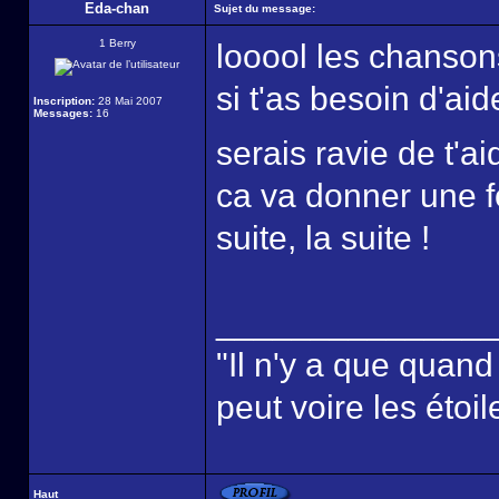
Eda-chan
Sujet du message:
1 Berry
looool les chanson
si t'as besoin d'ai
Inscription:
28 Mai 2007
Messages:
16
serais ravie de t'a
ca va donner une foi
suite, la suite !
______________
"Il n'y a que quan
peut voire les étoil
Haut