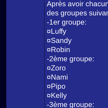
Après avoir chacun t
des groupes suivan
-1er groupe:
¤Luffy
¤Sandy
¤Robin
-2ème groupe:
¤Zoro
¤Nami
¤Pipo
¤Kelly
-3ème groupe: