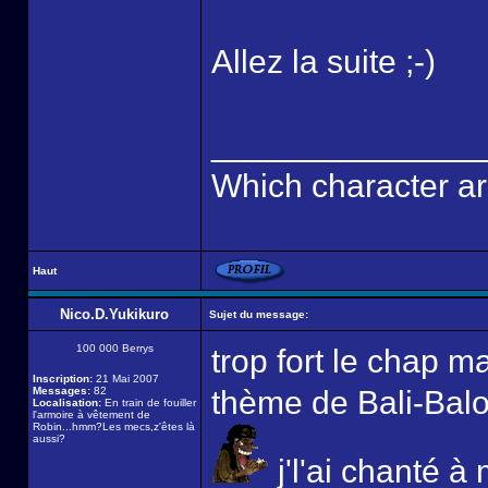
Allez la suite ;-)
______________
Which character ar
Haut
Nico.D.Yukikuro
Sujet du message:
100 000 Berrys
trop fort le chap m
Inscription:
21 Mai 2007
Messages:
82
thème de Bali-Balo?
Localisation:
En train de fouiller
l'armoire à vêtement de
Robin...hmm?Les mecs,z'êtes là
aussi?
j'l'ai chanté à