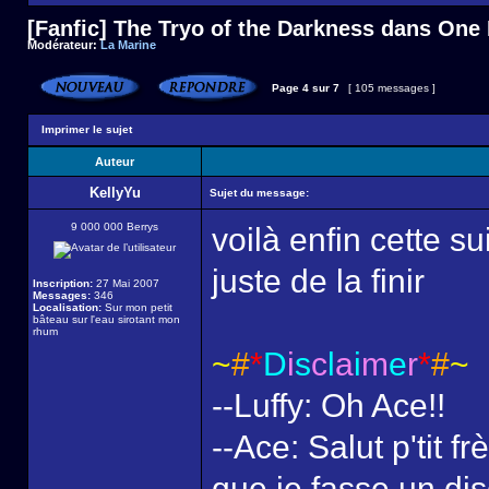
[Fanfic] The Tryo of the Darkness dans One
Modérateur:
La Marine
Page
4
sur
7
[ 105 messages ]
Imprimer le sujet
Auteur
KellyYu
Sujet du message:
9 000 000 Berrys
voilà enfin cette su
juste de la finir
Inscription:
27 Mai 2007
Messages:
346
Localisation:
Sur mon petit
bâteau sur l'eau sirotant mon
rhum
~
#
*
D
i
s
c
l
a
i
m
e
r
*
#
~
--Luffy: Oh Ace!!
--Ace: Salut p'tit 
que je fasse un di