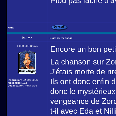
Pfou pas faché d'avo
Haut
bulma
Sujet du message:
1 000 000 Berrys
Encore un bon petit
La chanson sur Zor
J'étais morte de rir
Ils ont donc enfin
Inscription:
22 Mai 2006
Messages:
132
Localisation:
north blue
donc le mystérieux 
vengeance de Zoro?
t-il avec Eda et Nill