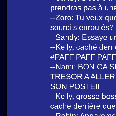
prendras pas à une
--Zoro: Tu veux que
sourcils enroulés?
--Sandy: Essaye u
--Kelly, caché der
#PAFF PAFF PAF
--Nami: BON CA 
TRESOR A ALLER
SON POSTE!!
--Kelly, grosse bos
cache derrière que
--Robin: Apparemen