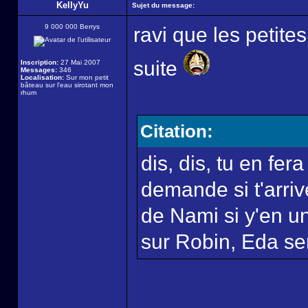
KellyYu
Sujet du message:
9 000 000 Berrys
ravi que les petite
suite
Inscription:
27 Mai 2007
Messages:
346
Localisation:
Sur mon petit
bâteau sur l'eau sirotant mon
rhum
Citation:
dis, dis, tu en fer
demande si t'arriv
de Nami si y'en un
sur Robin, Eda ser