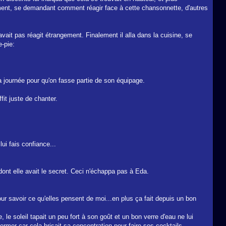
 moment, se demandant comment réagir face à cette chansonnette, d'autres
avait pas réagit étrangement. Finalement il alla dans la cuisine, se
e-pie:
 la journée pour qu'on fasse partie de son équipage.
fit juste de chanter.
ui fais confiance...
 dont elle avait le secret. Ceci n'échappa pas à Eda.
r savoir ce qu'elles pensent de moi...en plus ça fait depuis un bon
 le soleil tapait un peu fort à son goût et un bon verre d'eau ne lui
fermer car cela brisait sa concentration pour faire ses cocktails