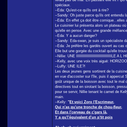
spéciaux.
--Eda: Qu'est-ce qu'ils ont à rire?
--Sandy: Oh juste parce qu'ils ont entendu 
--Eda: En effet ça doit être comique...elles
Le cuisinier lui présenta alors un plateau o
qu'elle en pense. Avec une grande méfiance,
--Eda: Y a aucun danger?
--Sandy: Eda-swan, je suis un spécialiste da
--Eda: Je préfère les gardés ouvert au cas où
Elle but une gorgée du cocktail qu'elle trouv
--Nillie: UNE IIIIIIIIIIIIIIIIIIIIIIIIIIIIIII
--Kelly, avec une voix très aiguë: HORI
--Luffy: UNE ILE?!
Les deux jeunes gens sortirent de la cuisine
en vue d'accoster sur l'île, puis il appercut
goût unique de la boisson avec tout le mal q
directives tout en sirotant la boisson, pressa
pour se servir, Nillie tenant le carnet de Ke
main.
--Kelly:
"
Et voici Zoro l'Escrimeur,
Qui n'as qu'une tronche de chou-fleur,
Et dans l'cerveau de c'gars là,
Y a qu'l'équivalent d'un p'tit pois