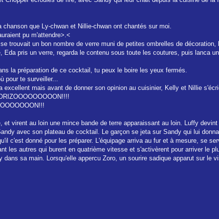
la chanson que Ly-chwan et Nillie-chwan ont chantés sur moi.
 auraient pu m'attendre>.<
ù se trouvait un bon nombre de verre muni de petites ombrelles de décoration, l
 Eda pris un verre, regarda le contenu sous toute les coutures, puis lanca u
ns la préparation de ce cocktail, tu peux le boire les yeux fermés.
 pour te surveiller...
a excellent mais avant de donner son opinion au cuisinier, Kelly et Nillie s'écri
LE A L HORIZOOOOOOOOON!!!!
ZOOOOOOOOON!!!
, et virent au loin une mince bande de terre apparaissant au loin. Luffy devint
 Sandy avec son plateau de cocktail. Le garçon se jeta sur Sandy qui lui donna u
u'il c'est donné pour les préparer. L'équipage arriva au fur et à mesure, se s
nt les autres qui burent en quatrième vitesse et s'activèrent pour arriver le plu
lly dans sa main. Lorsqu'elle appercu Zoro, un sourire sadique apparut sur le vi