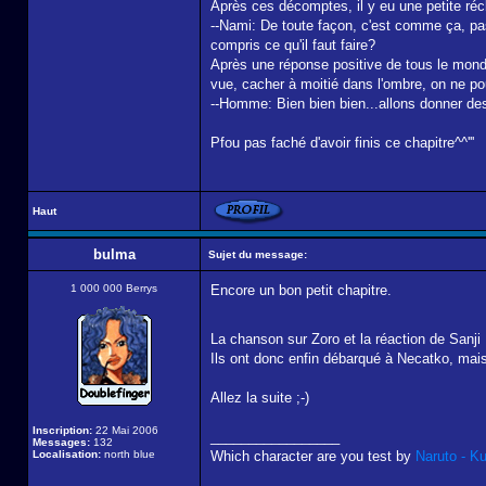
Après ces décomptes, il y eu une petite récl
--Nami: De toute façon, c'est comme ça, pas
compris ce qu'il faut faire?
Après une réponse positive de tous le mond
vue, cacher à moitié dans l'ombre, on ne pouv
--Homme: Bien bien bien...allons donner des 
Pfou pas faché d'avoir finis ce chapitre^^'''
Haut
bulma
Sujet du message:
1 000 000 Berrys
Encore un bon petit chapitre.
La chanson sur Zoro et la réaction de Sanji
Ils ont donc enfin débarqué à Necatko, mais 
Allez la suite ;-)
Inscription:
22 Mai 2006
_________________
Messages:
132
Localisation:
north blue
Which character are you test by
Naruto - K