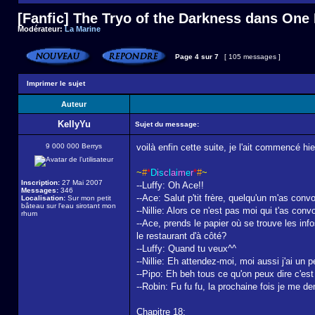
[Fanfic] The Tryo of the Darkness dans One
Modérateur:
La Marine
Page
4
sur
7
[ 105 messages ]
Imprimer le sujet
Auteur
KellyYu
Sujet du message:
9 000 000 Berrys
voilà enfin cette suite, je l'ait commencé hier
~
#
*
D
i
s
c
l
a
i
m
e
r
*
#
~
Inscription:
27 Mai 2007
--Luffy: Oh Ace!!
Messages:
346
--Ace: Salut p'tit frère, quelqu'un m'as con
Localisation:
Sur mon petit
bâteau sur l'eau sirotant mon
--Nillie: Alors ce n'est pas moi qui t'as co
rhum
--Ace, prends le papier où se trouve les info
le restaurant d'à côté?
--Luffy: Quand tu veux^^
--Nillie: Eh attendez-moi, moi aussi j'ai un pe
--Pipo: Eh beh tous ce qu'on peux dire c'est 
--Robin: Fu fu fu, la prochaine fois je me d
Chapitre 18: