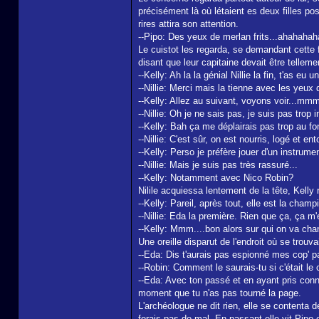
précisément là où létaient es deux filles po
rires attira son attention.
--Pipo: Des yeux de merlan frits...ahahahah
Le cuistot les regarda, se demandant cette fo
disant que leur capitaine devait être tellemen
--Kelly: Ah la la génial Nillie la fin, t'as eu 
--Nillie: Merci mais la tienne avec les yeux 
--Kelly: Allez au suivant, voyons voir...mm
--Nillie: Oh je ne sais pas, je suis pas trop
--Kelly: Bah ça me déplairais pas trop au fo
--Nillie: C'est sûr, on est nourris, logé et 
--Kelly: Perso je préfère jouer d'un instrumen
--Nillie: Mais je suis pas très rassuré...
--Kelly: Notamment avec Nico Robin?
Nilile acquiessa lentement de la tête, Kelly 
--Kelly: Pareil, après tout, elle est la cha
--Nillie: Eda la première. Rien que ça, ça 
--Kelly: Mmm....bon alors sur qui on va cha
Une oreille disparut de l'endroit où se trouv
--Eda: Dis t'aurais pas espionné mes cop' p
--Robin: Comment le saurais-tu si c'était le
--Eda: Avec ton passé et en ayant pris conn
moment que tu n'as pas tourné la page.
L'archéologue ne dit rien, elle se contenta d
ferais pas de mal. En passant elle vit Pipo e