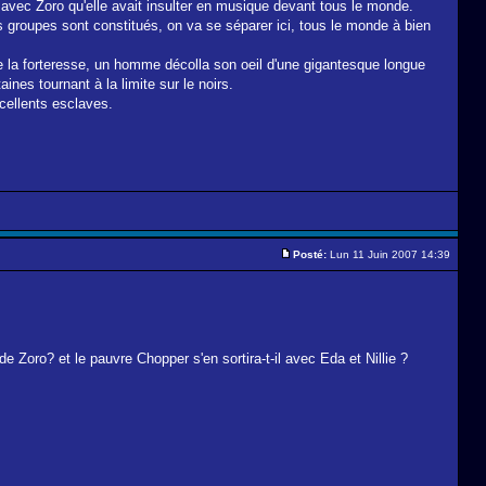
e avec Zoro qu'elle avait insulter en musique devant tous le monde.
 groupes sont constitués, on va se séparer ici, tous le monde à bien
 la forteresse, un homme décolla son oeil d'une gigantesque longue
ines tournant à la limite sur le noirs.
xcellents esclaves.
Posté:
Lun 11 Juin 2007 14:39
 Zoro? et le pauvre Chopper s'en sortira-t-il avec Eda et Nillie ?