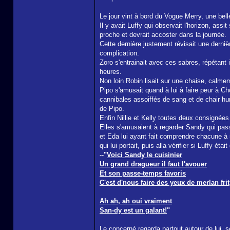
Le jour vint à bord du Vogue Merry, une bel
Il y avait Luffy qui observait l'horizon, assi
proche et devrait accoster dans la journée.
Cette dernière justement révisait une dernièr
complication.
Zoro s'entrainait avec ces sabres, répétant 
heures.
Non loin Robin lisait sur une chaise, calmem
Pipo s'amusait quand à lui à faire peur à Ch
cannibales assoiffés de sang et de chair hu
de Pipo.
Enfin Nillie et Kelly toutes deux consignées
Elles s'amusaient à regarder Sandy qui pas
et Eda lui ayant fait comprendre chacune à sa
qui lui portait, puis alla vérifier si Luffy ét
--
"
Voici Sandy le cuisinier
Un grand dragueur il faut l'avouer
Et son passe-temps favoris
C'est d'nous faire des yeux de merlan frit
Ah ah, ah oui vraiment
San-dy est un galant!
"
Le concerné regarda partout autour de lui, s