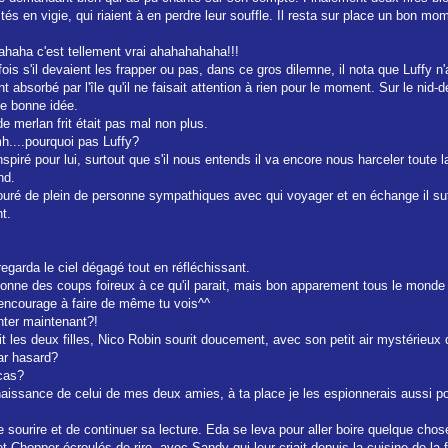
stés en vigie, qui riaient à en perdre leur souffle. Il resta sur place un bon
ahaha c'est tellement vrai ahahahahaha!!!
is s'il devaient les frapper ou pas, dans ce gros dilemne, il nota que Luffy n'
t absorbé par l'île qu'il ne faisait attention à rien pour le moment. Sur le nid-d
une bonne idée.
de merlan frit était pas mal non plus.
mh....pourquoi pas Luffy?
 inspiré pour lui, surtout que s'il nous entends il va encore nous harceler toute
nd.
entouré de plein de personne sympathiques avec qui voyager et en échange il suf
t.
regarda le ciel dégagé tout en réfléchissant.
mpionne des coups foireux à ce qu'il parait, mais bon apparement tous le monde l
m'encourage à faire de même tu vois^^
nter maintenant?!
ait les deux filles, Nico Robin sourit doucement, avec son petit air mystérieux
ar hasard?
 cas?
aissance de celui de mes deux amies, à ta place je les espionnerais aussi pou
e sourire et de continuer sa lecture. Eda se leva pour aller boire quelque chose,
t Chopper écroulés de rire, avec Sandy qui leur criait depuis la cuisine de la 