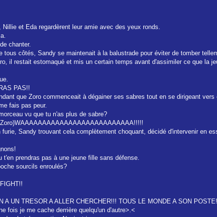
, Nillie et Eda regardèrent leur amie avec des yeux ronds.
ça.
 de chanter.
de tous côtés, Sandy se maintenait à la balustrade pour éviter de tomber telleme
ro, il restait estomaqué et mis un certain temps avant d'assimiler ce que la je
tue.
RAS PAS!!
endant que Zoro commenceait à dégainer ses sabres tout en se dirigeant vers e
me fais pas peur.
morceau vu que tu n'as plus de sabre?
...(vois Zoro)WAAAAAAAAAAAAAAAAAAAAAAAAAA!!!!!
en furie, Sandy trouvant cela complètement choquant, décidé d'intervenir en essa
gnons!
u t'en prendras pas à une jeune fille sans défense.
boche sourcils enroulés?
 FIGHT!!
ON A UN TRESOR A ALLER CHERCHER!!! TOUS LE MONDE A SON POSTE!
ine fois je me cache derrière quelqu'un d'autre>.<