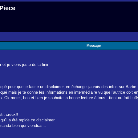
 Piece
Message
 et je viens juste de la finir
voqué pour que je fasse un disclaimer, en échange j'aurais des infos sur Barbe 
nvoqué mais je te donne les informations en intermédiaire vu que l'autrice doit
s: Ok merci, bon et bien je souhaite la bonne lecture à tous...tient au fait Luf
tit creux!!
qu'il a été rapide ce disclaimer
emanda bien qui viendras...