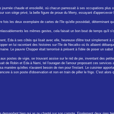
le journée chaude et ensoleillé, où chacun parressait à ses occupations plus o
t sur son siège privé, la belle figure de proue du Merry, essayant d'appercevoir l'
e fois les deux exemplaire de cartes de l'île qu'elle possédait, déterminant que
inlassablements les mêmes gestes, cela faisait un bon bout de temps qu'il s'oc
ent, Eda à ses côtés qui lisait avec elle, heureuse d'être tout simplement à c
opper en lui racontant des histoires sur l'île de Necatko où ils allaient débar
maine. Le pauvre Chopper était terrorrisé à présent à l'idée de poser un sabot
 aux postes de vigie, se trouvant assise sur le nid de pie, inventant des petit
sait de Robin et Eda à Nami, tel l'ouragan de l'amour proposant ces service
 manière qu'elles n'avaient besoin de rien pour l'instant. Le cuisinier apporta
ait encore à son poste d'observation et non en train de piller le frigo. C'est alors
e demandant bien qui as pu chanté sur son compte. Finalement deux rires bien 