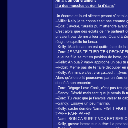
Ah ah, ah oui vraiment
Il a des muscles et rien là d'dans
"
Un énorme et lourd silence pesant s'installa
--Nillie: Kelly je te connaissait pas comme 
--Eda: J'avoue, t'aurais pu m'attendre avant
C'est alors que des éclats de rire partirent 
privaient pas de rire à leur aise. Quand à Zo
réagit lorsqu'elle lui lanca.
--Kelly: Maintenant on est quitte face de lai
--Zoro: JE VAIS TE TUER T'EN RECHAPE
La jeune fille se mit en position de boxe, p
--Kelly: Ah ouai? Vas-y approche un peu tu 
--Robin: Même pas de te faire découper en 
--Kelly: Ah mince c'est vrai ça...euh.
Alors qu'elle se fit poursuivre par un Zoro 
donné à son encontre.
--Zoro: Dégage Love-Cook, c'est pas tes oi
--Sandy: Désolé mais tant que je serais là t
--Zoro: Tu veux que je t'envois valser ta ca
--Sandy: Essaye un peu marimo.
--Kelly, caché derrière Nami: FIGHT FIGHT
#PAFF PAFF PAFF#
--Nami: BON CA SUFFIT VOS BETISES 
--Kelly, grosse bosse sur la tête: La procha