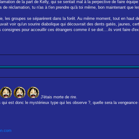
amation de la part de Kelly, qui se sentait mal à la perpective de faire équip
 de réclamation, tu n'as à t'en prendre qu'à toi même, bon maintenant que les
e, les groupes se séparèrent dans la forêt. Au même moment, tout en haut de
ait voir qu'un sourire diabolique qui découvrait des dents gatés, jaunes, certa
consignes pour acceuillir ces étrangers comme il se doit....ils vont faire d'e
J'étais morte de rire.
qui est donc le mystérieux type qui les observe ?, quelle sera la vengeance de
un.com