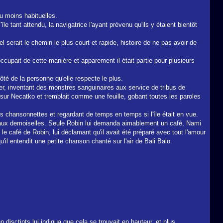
u moins habituelles.
île tant attendu, la navigatrice l'ayant prévenu qu'ils y étaient bientôt
l serait le chemin le plus court et rapide, histoire de ne pas avoir de
cupait de cette manière et apparement il était partie pour plusieurs
ôté de la personne qu'elle respecte le plus.
quer, inventant des monstres sanguinaires aux service de tribus de
 sur Necatko et tremblait comme une feuille, gobant toutes les paroles
es chansonnettes et regardant de temps en temps si l'île était en vue.
s aux demoiselles. Seule Robin lui demanda aimablement un café, Nami
 le café de Robin, lui déclamant qu'il avait été préparé avec tout l'amour
 qu'il entendit une petite chanson chanté sur l'air de Bali Balo.
disctints lui indiqua que cela se trouvait en hauteur, et plus