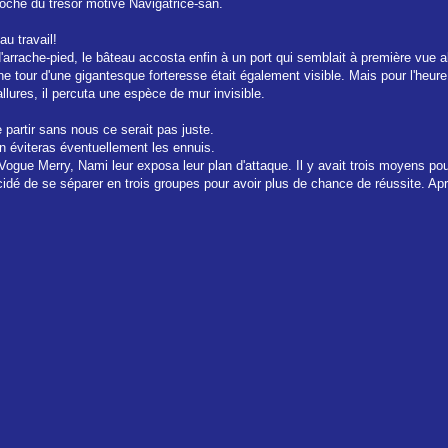
roche du trésor motive Navigatrice-san.
u travail!
arrache-pied, le bâteau accosta enfin à un port qui semblait à première vue ab
e tour d'une gigantesque forteresse était également visible. Mais pour l'heure
allures, il percuta une espèce de mur invisible.
e partir sans nous ce serait pas juste.
on éviteras éventuellement les ennuis.
ue Merry, Nami leur exposa leur plan d'attaque. Il y avait trois moyens pour s'
cidé de se séparer en trois groupes pour avoir plus de chance de réussite. Après