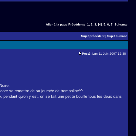
Aller à la page
Précédente
1
,
2
,
3
,
[4]
,
5
,
6
,
7
Suivante
Sujet précédent
|
Sujet suivant
Posté:
Lun 11 Juin 2007 12:38
Noire.
 encore se remettre de sa journée de trampoline^^
fy, pendant qu'on y est, on se fait une petite bouffe tous les deux dans