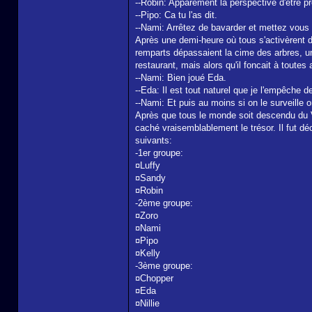
--Robin: Apparement la perspective d'être p
--Pipo: Ca tu l'as dit.
--Nami: Arrêtez de bavarder et mettez vous a
Après une demi-heure où tous s'activèrent d'
remparts dépassaient la cime des arbres, un
restaurant, mais alors qu'il foncait à toutes 
--Nami: Bien joué Eda.
--Eda: Il est tout naturel que je l'empêche d
--Nami: Et puis au moins si on le surveille 
Après que tous le monde soit descendu du Vog
caché vraisemblablement le trésor. Il fut dé
suivants:
-1er groupe:
¤Luffy
¤Sandy
¤Robin
-2ème groupe:
¤Zoro
¤Nami
¤Pipo
¤Kelly
-3ème groupe:
¤Chopper
¤Eda
¤Nillie