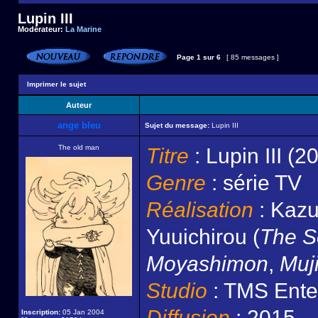
Lupin III
Modérateur:
La Marine
Page
1
sur
6
[ 85 messages ]
Imprimer le sujet
Auteur
ange bleu
Sujet du message:
Lupin III
The old man
Titre
: Lupin III (2
Genre
: série TV
Réalisation
: Kazu
Yuuichirou (
The S
Moyashimon
,
Muj
Studio
: TMS Enter
Diffusion
: 2015
Inscription:
05 Jan 2004