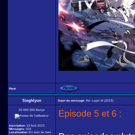
Haut
Sieghlyon
Sujet du message:
Re: Lupin III (2015)
20 000 000 Berrys
Episode 5 et 6 :
Inscription:
10 Aoû 2015
Messages:
424
Localisation:
En train de faire