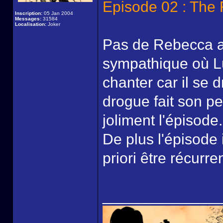
Episode 02 : The 
Inscription:
05 Jan 2004
Messages:
31584
Localisation:
Joker
Pas de Rebecca au
sympathique où Lu
chanter car il se 
drogue fait son pet
joliment l'épisode.
De plus l'épisode 
priori être récurre
______________