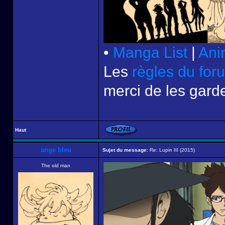
•
Manga List
|
Ani
Les
règles du for
merci de les garde
Haut
ange bleu
Sujet du message:
Re: Lupin III (2015)
The old man