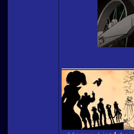
______________