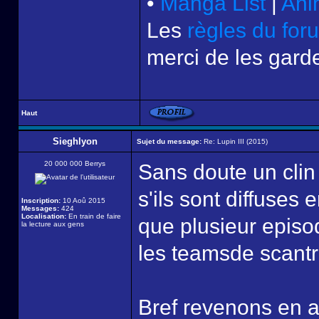
•
Manga List
|
Ani
Les
règles du for
merci de les garde
Haut
Sieghlyon
Sujet du message:
Re: Lupin III (2015)
20 000 000 Berrys
Sans doute un clin 
s'ils sont diffuses 
Inscription:
10 Aoû 2015
Messages:
424
Localisation:
En train de faire
que plusieur episod
la lecture aux gens
les teamsde scantra
Bref revenons en a l