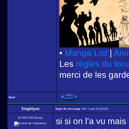
•
Manga List
|
Ani
Les
règles du for
merci de les garde
Haut
Sieghlyon
Sujet du message:
Re: Lupin III (2015)
20 000 000 Berrys
si si on l'a vu mai