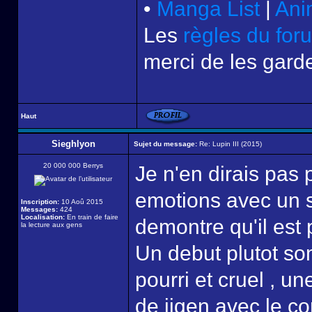
•
Manga List
|
Ani
Les
règles du for
merci de les garde
Haut
Sieghlyon
Sujet du message:
Re: Lupin III (2015)
20 000 000 Berrys
Je n'en dirais pas 
emotions avec un s
Inscription:
10 Aoû 2015
Messages:
424
Localisation:
En train de faire
demontre qu'il est
la lecture aux gens
Un debut plutot so
pourri et cruel , u
de jigen avec le co