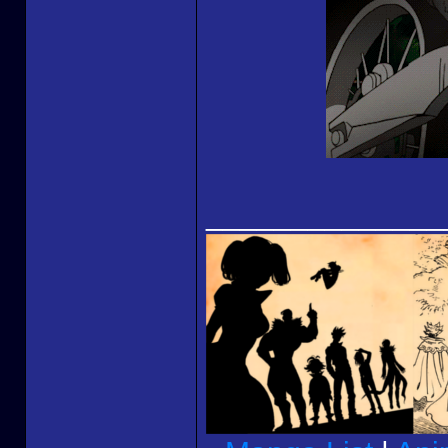
______________