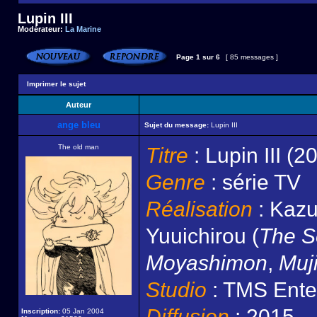
Lupin III
Modérateur:
La Marine
Page
1
sur
6
[ 85 messages ]
Imprimer le sujet
Auteur
ange bleu
Sujet du message:
Lupin III
The old man
Titre
: Lupin III (2
Genre
: série TV
Réalisation
: Kazu
Yuuichirou (
The S
Moyashimon
,
Muj
Studio
: TMS Enter
Diffusion
: 2015
Inscription:
05 Jan 2004