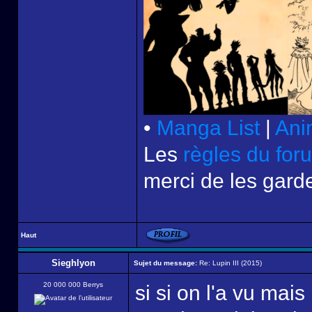
•
Manga List
|
Ani
Les
règles du for
merci de les garde
Haut
Sieghlyon
Sujet du message:
Re: Lupin III (2015)
20 000 000 Berrys
si si on l'a vu mai