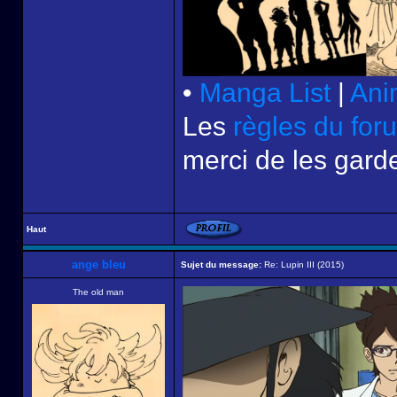
•
Manga List
|
Ani
Les
règles du for
merci de les garde
Haut
ange bleu
Sujet du message:
Re: Lupin III (2015)
The old man