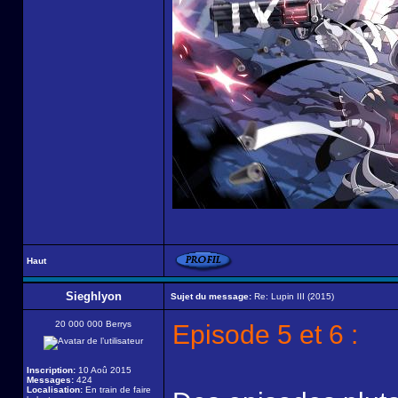
Haut
Sieghlyon
Sujet du message:
Re: Lupin III (2015)
20 000 000 Berrys
Episode 5 et 6 :
Inscription:
10 Aoû 2015
Messages:
424
Localisation:
En train de faire