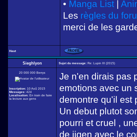
•
Manga List
|
Ani
Les
règles du for
merci de les garde
Haut
Sieghlyon
Sujet du message:
Re: Lupin III (2015)
20 000 000 Berrys
Je n'en dirais pas 
emotions avec un s
Inscription:
10 Aoû 2015
Messages:
424
Localisation:
En train de faire
demontre qu'il est
la lecture aux gens
Un debut plutot so
pourri et cruel , u
de jigen avec le co