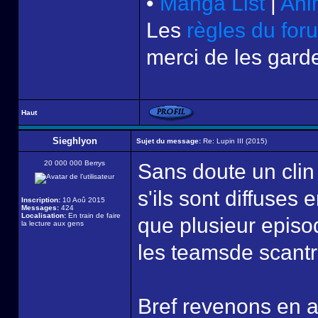
•
Manga List
|
Ani
Les
règles du for
merci de les garde
Haut
Sieghlyon
Sujet du message:
Re: Lupin III (2015)
20 000 000 Berrys
Sans doute un clin 
s'ils sont diffuses 
Inscription:
10 Aoû 2015
Messages:
424
Localisation:
En train de faire
que plusieur episod
la lecture aux gens
les teamsde scantra
Bref revenons en a l