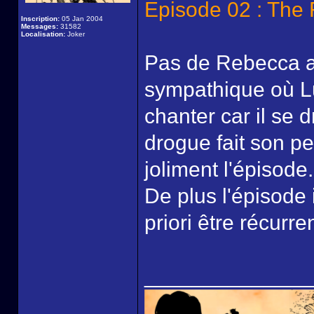
Episode 02 : The 
Inscription:
05 Jan 2004
Messages:
31582
Localisation:
Joker
Pas de Rebecca au
sympathique où Lu
chanter car il se 
drogue fait son pet
joliment l'épisode.
De plus l'épisode 
priori être récurre
______________