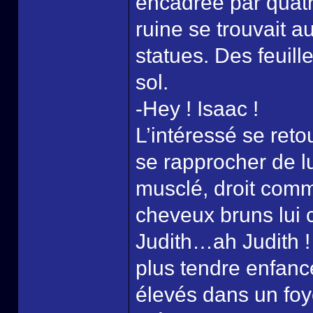
encadrée par quatr
ruine se trouvait a
statues. Des feuill
sol.
-Hey ! Isaac !
L’intéressé se reto
se rapprocher de lu
musclé, droit comm
cheveux bruns lui c
Judith…ah Judith !
plus tendre enfance
élevés dans un foy