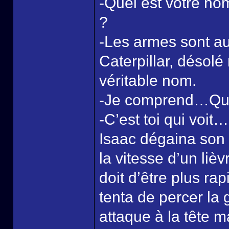
-Quel est votre nom
?
-Les armes sont a
Caterpillar, désolé
véritable nom.
-Je comprend…Qua
-C’est toi qui voit…
Isaac dégaina son é
la vitesse d’un lièv
doit d’être plus ra
tenta de percer la
attaque à la tête m