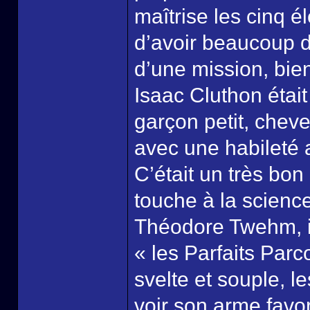
maîtrise les cinq é
d’avoir beaucoup d
d’une mission, bi
Isaac Cluthon était 
garçon petit, chev
avec une habileté a
C’était un très bon
touche à la scienc
Théodore Twehm, il
« les Parfaits Parco
svelte et souple, l
voir son arme favor