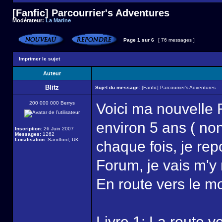
[Fanfic] Parcourrier's Adventures
Modérateur:
La Marine
Page
1
sur
6
[ 76 messages ]
Imprimer le sujet
Auteur
Blitz
Sujet du message:
[Fanfic] Parcourrier's Adventures
200 000 000 Berrys
Voici ma nouvelle F
environ 5 ans ( no
Inscription:
26 Juin 2007
Messages:
1262
Localisation:
Sandford, UK
chaque fois, je rep
Forum, je vais m'y 
En route vers le m
Livre 1: La route ve