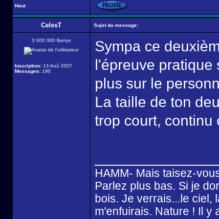
Haut
CelesT
Sujet du message:
3 000 000 Berrys
Sympa ce deuxième
l'épreuve pratique
Inscription:
13 Aoû 2007
Messages:
190
plus sur le person
La taille de ton de
trop court, contin
______________
HAMM- Mais taisez-vous
Parlez plus bas. Si je dor
bois. Je verrais...le ciel
m'enfuirais. Nature ! Il 