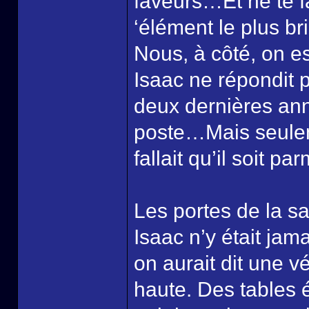
faveurs…Et ne te fa
‘élément le plus br
Nous, à côté, on est
Isaac ne répondit p
deux dernières an
poste…Mais seulem
fallait qu’il soit pa
Les portes de la sa
Isaac n’y était jama
on aurait dit une vé
haute. Des tables 