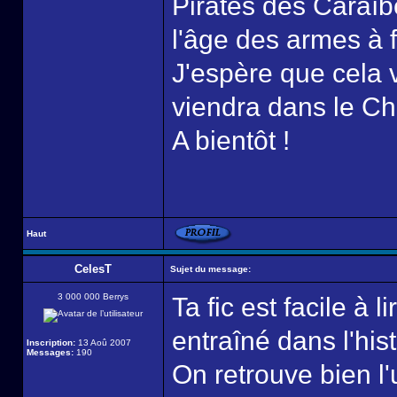
Pirates des Caraïbe
l'âge des armes à 
J'espère que cela v
viendra dans le Ch
A bientôt !
Haut
CelesT
Sujet du message:
3 000 000 Berrys
Ta fic est facile à 
entraîné dans l'hist
Inscription:
13 Aoû 2007
Messages:
190
On retrouve bien l