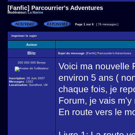
[Fanfic] Parcourrier's Adventures
Modérateur:
La Marine
Page
1
sur
6
[ 76 messages ]
Imprimer le sujet
Auteur
Blitz
Sujet du message:
[Fanfic] Parcourrier's Adventures
200 000 000 Berrys
Voici ma nouvelle F
environ 5 ans ( no
Inscription:
26 Juin 2007
Messages:
1262
Localisation:
Sandford, UK
chaque fois, je rep
Forum, je vais m'y 
En route vers le m
Livre 1: La route ve