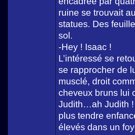
encadrée par quatr
ruine se trouvait a
statues. Des feuill
sol.
-Hey ! Isaac !
L’intéressé se reto
se rapprocher de lu
musclé, droit comm
cheveux bruns lui c
Judith…ah Judith !
plus tendre enfance
élevés dans un foy