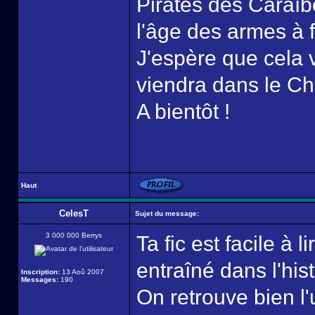
Pirates des Caraïbe
l'âge des armes à 
J'espère que cela v
viendra dans le Ch
A bientôt !
Haut
CelesT
Sujet du message:
3 000 000 Berrys
Ta fic est facile à 
entraîné dans l'hist
Inscription:
13 Aoû 2007
Messages:
190
On retrouve bien l