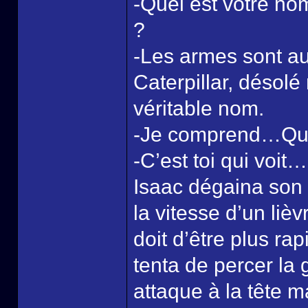
-Quel est votre nom
?
-Les armes sont a
Caterpillar, désolé
véritable nom.
-Je comprend…Qua
-C’est toi qui voit…
Isaac dégaina son é
la vitesse d’un lièv
doit d’être plus ra
tenta de percer la
attaque à la tête m