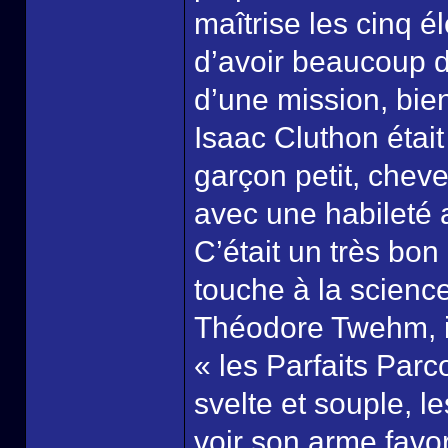
maîtrise les cinq é
d’avoir beaucoup d
d’une mission, bi
Isaac Cluthon était 
garçon petit, chev
avec une habileté a
C’était un très bon
touche à la scienc
Théodore Twehm, il
« les Parfaits Parco
svelte et souple, l
voir son arme favor