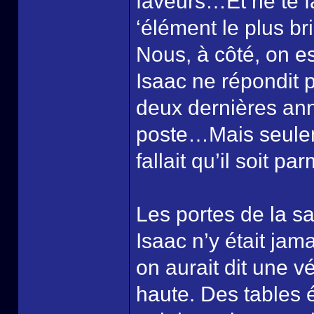
faveurs…Et ne te fa
‘élément le plus br
Nous, à côté, on est
Isaac ne répondit p
deux dernières an
poste…Mais seulem
fallait qu’il soit pa
Les portes de la sa
Isaac n’y était jama
on aurait dit une vé
haute. Des tables 