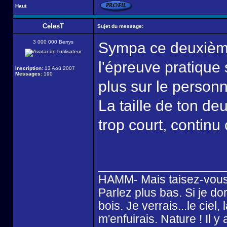
Haut
CelesT
Sujet du message:
3 000 000 Berrys
Sympa ce deuxième
l'épreuve pratique
Inscription:
13 Aoû 2007
Messages:
190
plus sur le person
La taille de ton de
trop court, contin
______________
HAMM- Mais taisez-vous
Parlez plus bas. Si je dor
bois. Je verrais...le ciel
m'enfuirais. Nature ! Il 