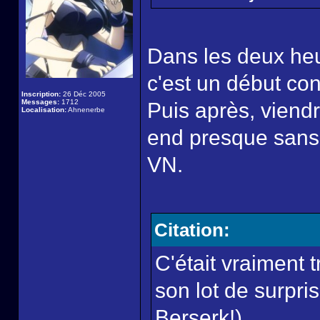
Dans les deux he
c'est un début co
Inscription:
26 Déc 2005
Messages:
1712
Puis après, viend
Localisation:
Ahnenerbe
end presque sans 
VN.
Citation:
C'était vraiment t
son lot de surpri
Berserk!).