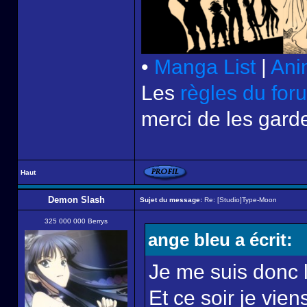
•
Manga List
|
Ani
Les
règles du for
merci de les garde
Haut
Demon Slash
Sujet du message:
Re: [Studio]Type-Moon
325 000 000 Berrys
ange bleu a écrit:
Je me suis donc 
Et ce soir je vien