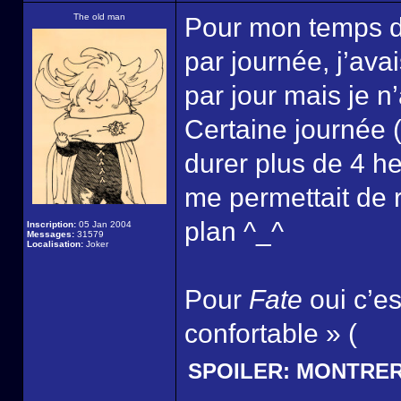
The old man
Pour mon temps de
par journée, j’ava
par jour mais je n
Certaine journée 
durer plus de 4 h
me permettait de 
plan ^_^
Inscription:
05 Jan 2004
Messages:
31579
Localisation:
Joker
Pour
Fate
oui c’es
confortable » (
SPOILER:
MONTRE