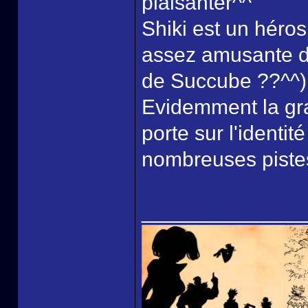
plaisanter^^
Shiki est un héros
assez amusante da
de Succube ??^^)
Evidemment la gra
porte sur l'identité
nombreuses pistes
______________