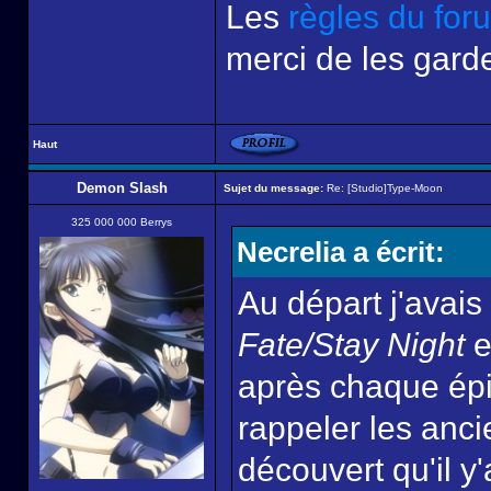
Les
règles du for
merci de les garde
Haut
Demon Slash
Sujet du message:
Re: [Studio]Type-Moon
325 000 000 Berrys
Necrelia a écrit:
Au départ j'avai
Fate/Stay Night
e
après chaque épi
rappeler les ancie
découvert qu'il y'