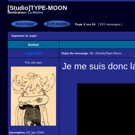
[Studio]TYPE-MOON
Modérateur:
La Marine
Page
4
sur
64
[ 953 messages ]
Imprimer le sujet
Auteur
ange bleu
Sujet du message:
Re: [Studio]Type-Moon
The old man
Je me suis donc 
Inscription:
05 Jan 2004