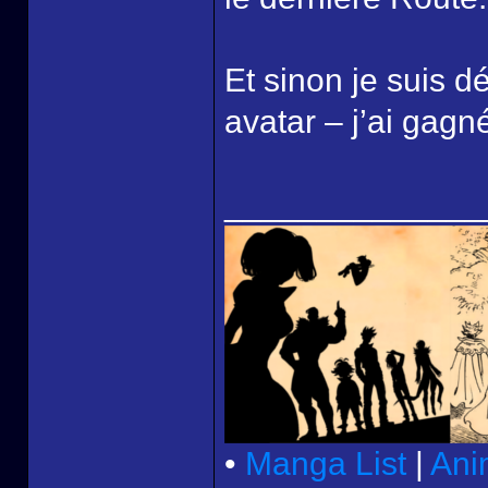
Et sinon je suis d
avatar – j’ai gag
______________
•
Manga List
|
Ani