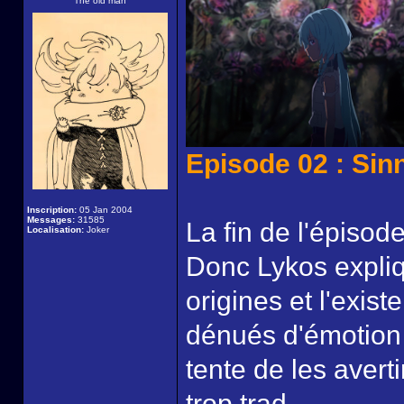
The old man
Episode 02 : Sinn
Inscription:
05 Jan 2004
Messages:
31585
La fin de l'épisode
Localisation:
Joker
Donc Lykos expli
origines et l'exis
dénués d'émotion 
tente de les avert
trop trad.