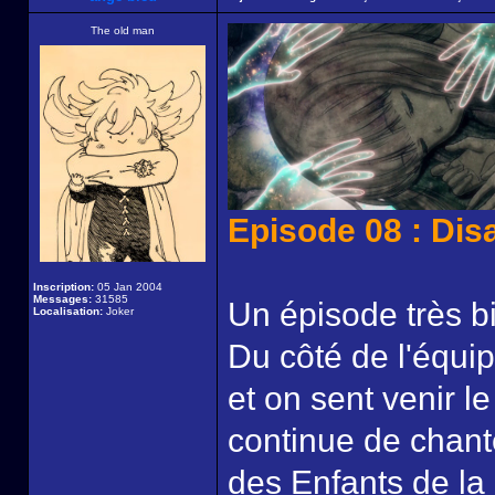
The old man
Episode 08 : Dis
Inscription:
05 Jan 2004
Messages:
31585
Un épisode très bi
Localisation:
Joker
Du côté de l'équipe
et on sent venir le
continue de chant
des Enfants de la 