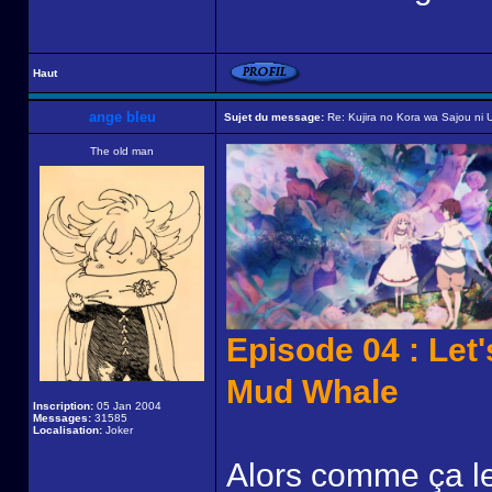
Haut
ange bleu
Sujet du message:
Re: Kujira no Kora wa Sajou ni U
The old man
Episode 04 : Let
Mud Whale
Inscription:
05 Jan 2004
Messages:
31585
Localisation:
Joker
Alors comme ça les