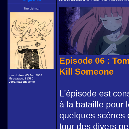
The old man
Episode 06 : Tom
Kill Someone
Inscription:
05 Jan 2004
Messages:
31585
Localisation:
Joker
L'épisode est con
à la bataille pour
quelques scènes d
tour des divers p