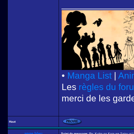
______________
•
Manga List
|
Ani
Les
règles du for
merci de les garde
Haut
ange bleu
Sujet du message:
Re: Kujira no Kora wa Sajou ni U