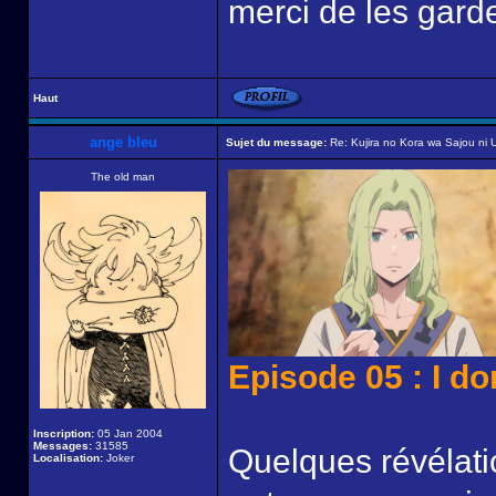
merci de les garde
Haut
ange bleu
Sujet du message:
Re: Kujira no Kora wa Sajou ni U
The old man
Episode 05 : I do
Inscription:
05 Jan 2004
Messages:
31585
Quelques révélatio
Localisation:
Joker