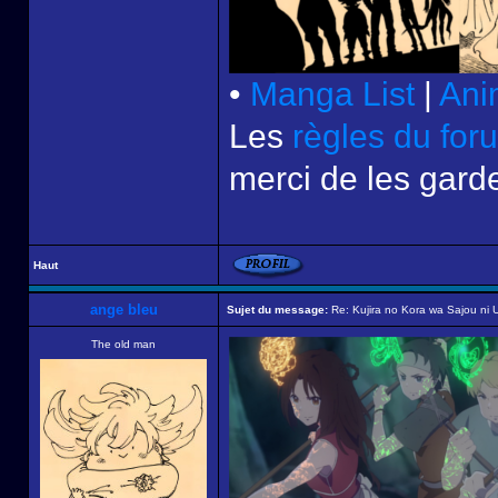
•
Manga List
|
Ani
Les
règles du for
merci de les garde
Haut
ange bleu
Sujet du message:
Re: Kujira no Kora wa Sajou ni U
The old man