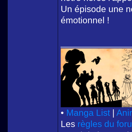
Un épisode une no
émotionnel !
______________
•
Manga List
|
Ani
Les
règles du for