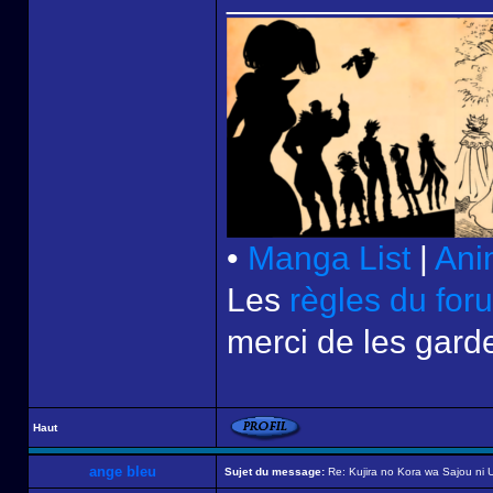
•
Manga List
|
Ani
Les
règles du for
merci de les garde
Haut
ange bleu
Sujet du message:
Re: Kujira no Kora wa Sajou ni U