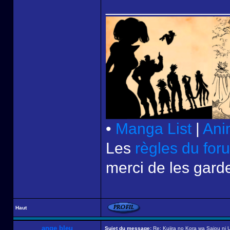
______________
•
Manga List
|
Ani
Les
règles du for
merci de les garde
Haut
ange bleu
Sujet du message:
Re: Kujira no Kora wa Sajou ni U