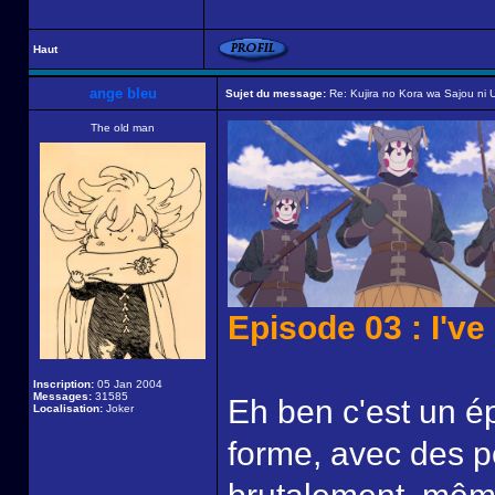
Haut
ange bleu
Sujet du message:
Re: Kujira no Kora wa Sajou ni U
The old man
Episode 03 : I'v
Inscription:
05 Jan 2004
Messages:
31585
Eh ben c'est un 
Localisation:
Joker
forme, avec des p