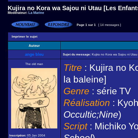
Kujira no Kora wa Sajou ni Utau [Les Enfants
Modérateur:
La Marine
Page
1
sur
1
[ 14 messages ]
Imprimer le sujet
Auteur
ange bleu
Sujet du message:
Kujira no Kora wa Sajou ni Utau 
The old man
Titre
: Kujira no K
la baleine]
Genre
: série TV
Réalisation
: Kyoh
Occultic;Nine
)
Script
: Michiko Yo
School
)
Inscription:
05 Jan 2004