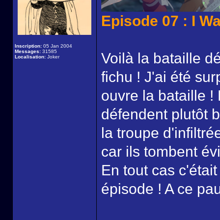
Episode 07 : I W
Inscription:
05 Jan 2004
Messages:
31585
Voilà la bataille d
Localisation:
Joker
fichu ! J'ai été su
ouvre la bataille 
défendent plutôt b
la troupe d'infiltr
car ils tombent é
En tout cas c'éta
épisode ! A ce pau