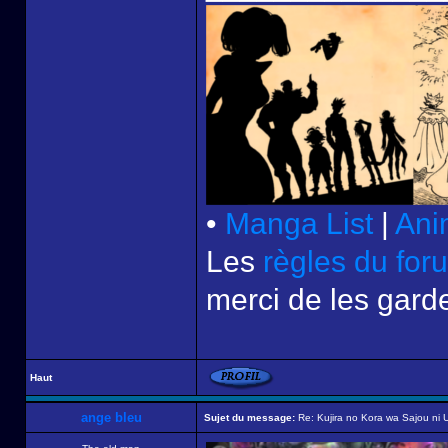
•
Manga List
|
Ani
Les
règles du for
merci de les garde
Haut
ange bleu
Sujet du message:
Re: Kujira no Kora wa Sajou ni U