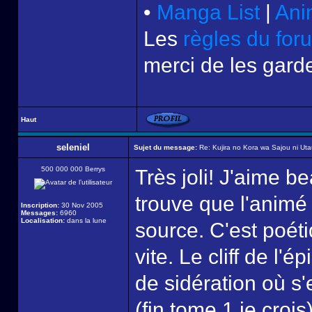
•
Manga List
|
Ani
Les
règles du for
merci de les garde
Haut
seleniel
Sujet du message:
Re: Kujira no Kora wa Sajou ni Uta
500 000 000 Berrys
Très joli! J'aime b
trouve que l'animé
Inscription:
30 Nov 2005
Messages:
6960
Localisation:
dans la lune
source. C'est poéti
vite. Le cliff de l
de sidération où s'
(fin tome 1 je crois)