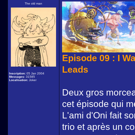
The old man
Episode 09 : I W
Leads
Inscription:
05 Jan 2004
Messages:
31585
Localisation:
Joker
Deux gros morceau
cet épisode qui met
L'ami d'Oni fait s
trio et après un c