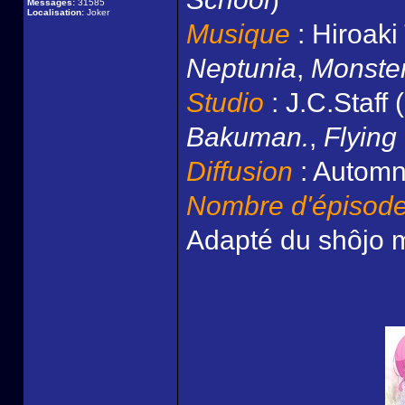
Messages:
31585
Localisation:
Joker
Musique
: Hiroaki
Neptunia
,
Monste
Studio
: J.C.Staff (
Bakuman.
,
Flying
Diffusion
: Autom
Nombre d'épisod
Adapté du shôjo