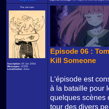
The old man
Episode 06 : Tom
Kill Someone
Inscription:
05 Jan 2004
Messages:
31585
Localisation:
Joker
L'épisode est con
à la bataille pour
quelques scènes d
tour des divers p