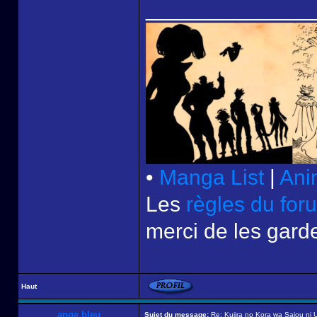
______________
•
Manga List
|
Ani
Les
règles du for
merci de les garde
Haut
ange bleu
Sujet du message:
Re: Kujira no Kora wa Sajou ni U