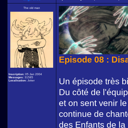
The old man
Episode 08 : Dis
Inscription:
05 Jan 2004
Messages:
31585
Un épisode très bi
Localisation:
Joker
Du côté de l'équipe
et on sent venir le
continue de chant
des Enfants de la 