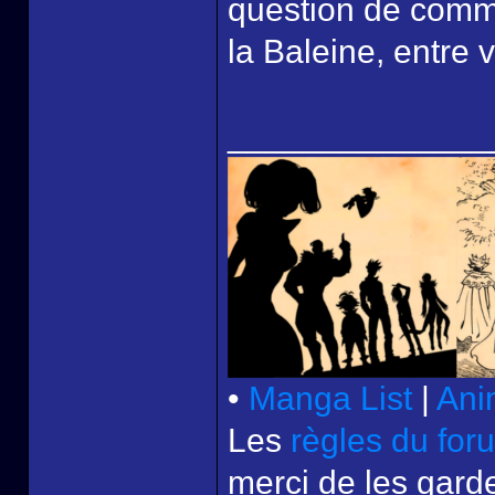
question de comme
la Baleine, entre 
______________
•
Manga List
|
Ani
Les
règles du for
merci de les garde