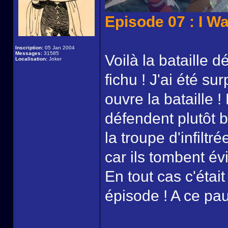
Episode 07 : I W
Inscription:
05 Jan 2004
Messages:
31585
Voilà la bataille d
Localisation:
Joker
fichu ! J'ai été su
ouvre la bataille 
défendent plutôt b
la troupe d'infiltr
car ils tombent é
En tout cas c'éta
épisode ! A ce pau