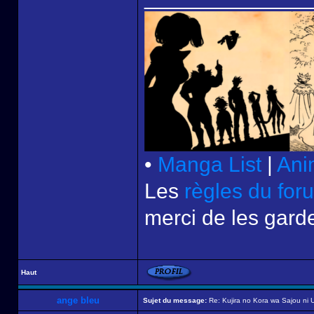
•
Manga List
|
Ani
Les
règles du for
merci de les garde
Haut
ange bleu
Sujet du message:
Re: Kujira no Kora wa Sajou ni U