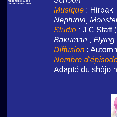
Messages:
31585
Localisation:
Joker
Musique
: Hiroaki
Neptunia
,
Monste
Studio
: J.C.Staff (
Bakuman.
,
Flying
Diffusion
: Autom
Nombre d'épisod
Adapté du shôjo