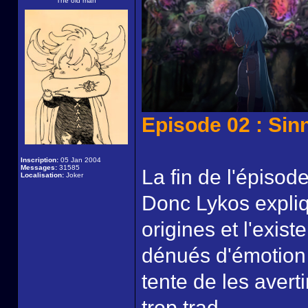
The old man
Episode 02 : Sinn
Inscription:
05 Jan 2004
Messages:
31585
La fin de l'épisode
Localisation:
Joker
Donc Lykos expli
origines et l'exis
dénués d'émotion 
tente de les avert
trop trad.