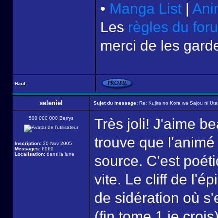
•
Manga List
|
Ani
Les
règles du for
merci de les garde
Haut
seleniel
Sujet du message:
Re: Kujira no Kora wa Sajou ni Uta
500 000 000 Berrys
Très joli! J'aime b
trouve que l'animé
Inscription:
30 Nov 2005
Messages:
6960
Localisation:
dans la lune
source. C'est poéti
vite. Le cliff de l
de sidération où s'
(fin tome 1 je crois)