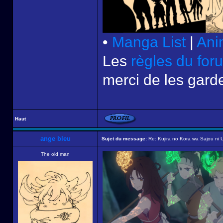
•
Manga List
|
Ani
Les
règles du for
merci de les garde
Haut
ange bleu
Sujet du message:
Re: Kujira no Kora wa Sajou ni U
The old man