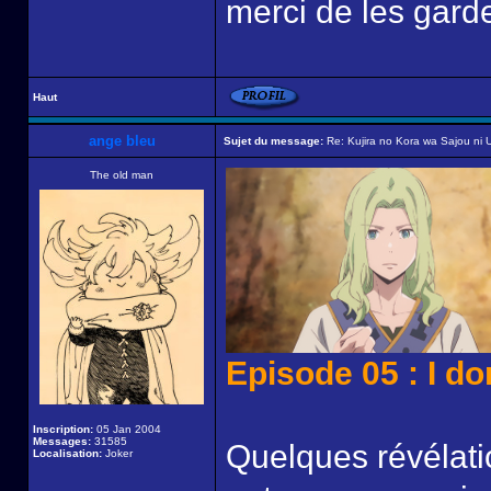
merci de les garde
Haut
ange bleu
Sujet du message:
Re: Kujira no Kora wa Sajou ni U
The old man
Episode 05 : I do
Inscription:
05 Jan 2004
Messages:
31585
Quelques révélatio
Localisation:
Joker