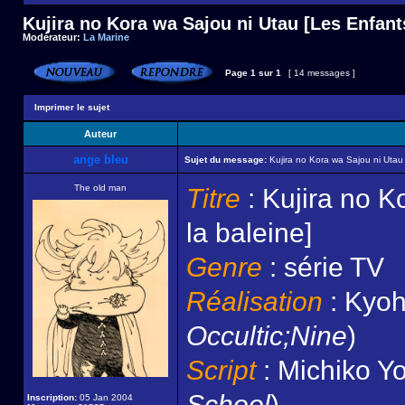
Kujira no Kora wa Sajou ni Utau [Les Enfants
Modérateur:
La Marine
Page
1
sur
1
[ 14 messages ]
Imprimer le sujet
Auteur
ange bleu
Sujet du message:
Kujira no Kora wa Sajou ni Utau 
The old man
Titre
: Kujira no K
la baleine]
Genre
: série TV
Réalisation
: Kyoh
Occultic;Nine
)
Script
: Michiko Yo
School
)
Inscription:
05 Jan 2004