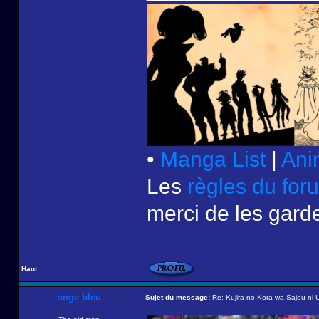
•
Manga List
|
Ani
Les
règles du for
merci de les garde
Haut
ange bleu
Sujet du message:
Re: Kujira no Kora wa Sajou ni U