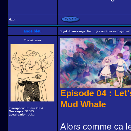
Haut
ange bleu
Sujet du message:
Re: Kujira no Kora wa Sajou ni U
The old man
Episode 04 : Let
Mud Whale
Inscription:
05 Jan 2004
Messages:
31585
Localisation:
Joker
Alors comme ça les