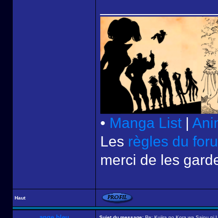
______________
•
Manga List
|
Ani
Les
règles du for
merci de les garde
Haut
ange bleu
Sujet du message:
Re: Kujira no Kora wa Sajou ni U