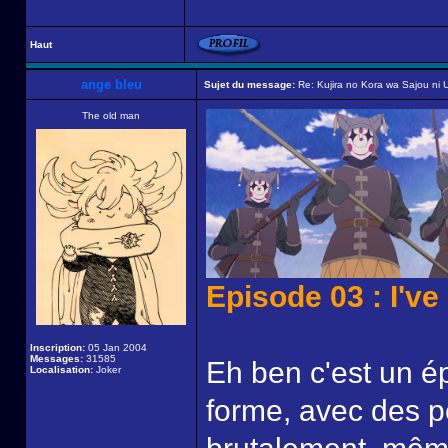
Haut
ange bleu
Sujet du message:
Re: Kujira no Kora wa Sajou ni U
The old man
Episode 03 : I'v
Inscription:
05 Jan 2004
Messages:
31585
Eh ben c'est un 
Localisation:
Joker
forme, avec des p