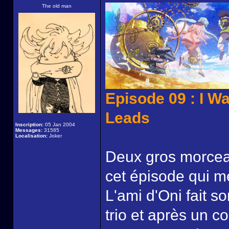
The old man
Episode 09 : I W
Leads
Inscription:
05 Jan 2004
Messages:
31585
Localisation:
Joker
Deux gros morceau
cet épisode qui met
L'ami d'Oni fait s
trio et après un c