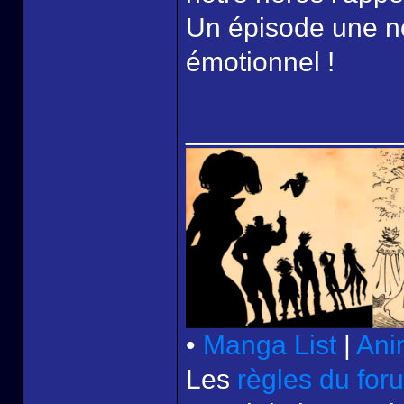
Un épisode une no
émotionnel !
______________
•
Manga List
|
Ani
Les
règles du for